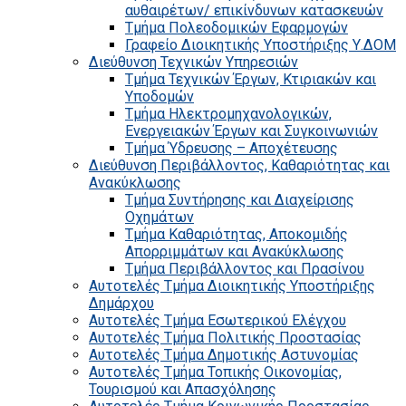
αυθαιρέτων/ επικίνδυνων κατασκευών
Τμήμα Πολεοδομικών Εφαρμογών
Γραφείο Διοικητικής Υποστήριξης Υ.ΔΟΜ
Διεύθυνση Τεχνικών Υπηρεσιών
Τμήμα Τεχνικών Έργων, Κτιριακών και
Υποδομών
Τμήμα Ηλεκτρομηχανολογικών,
Ενεργειακών Έργων και Συγκοινωνιών
Τμήμα Ύδρευσης – Αποχέτευσης
Διεύθυνση Περιβάλλοντος, Καθαριότητας και
Ανακύκλωσης
Τμήμα Συντήρησης και Διαχείρισης
Οχημάτων
Τμήμα Καθαριότητας, Αποκομιδής
Απορριμμάτων και Ανακύκλωσης
Τμήμα Περιβάλλοντος και Πρασίνου
Αυτοτελές Τμήμα Διοικητικής Υποστήριξης
Δημάρχου
Αυτοτελές Τμήμα Εσωτερικού Ελέγχου
Αυτοτελές Τμήμα Πολιτικής Προστασίας
Αυτοτελές Τμήμα Δημοτικής Αστυνομίας
Αυτοτελές Τμήμα Τοπικής Οικονομίας,
Τουρισμού και Απασχόλησης