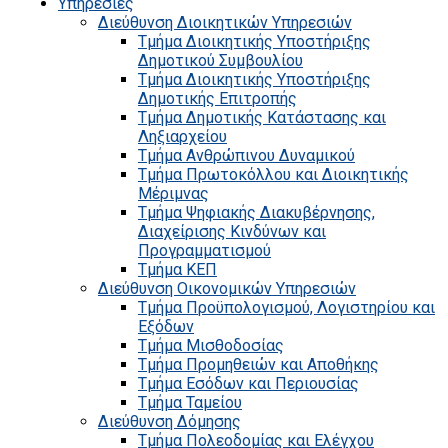
Υπηρεσίες
Διεύθυνση Διοικητικών Υπηρεσιών
Τμήμα Διοικητικής Υποστήριξης
Δημοτικού Συμβουλίου
Τμήμα Διοικητικής Υποστήριξης
Δημοτικής Επιτροπής
Τμήμα Δημοτικής Κατάστασης και
Ληξιαρχείου
Τμήμα Ανθρώπινου Δυναμικού
Τμήμα Πρωτοκόλλου και Διοικητικής
Μέριμνας
Τμήμα Ψηφιακής Διακυβέρνησης,
Διαχείρισης Κινδύνων και
Προγραμματισμού
Τμήμα ΚΕΠ
Διεύθυνση Οικονομικών Υπηρεσιών
Τμήμα Προϋπολογισμού, Λογιστηρίου και
Εξόδων
Τμήμα Μισθοδοσίας
Τμήμα Προμηθειών και Αποθήκης
Τμήμα Εσόδων και Περιουσίας
Τμήμα Ταμείου
Διεύθυνση Δόμησης
Τμήμα Πολεοδομίας και Ελέγχου