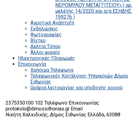
ΝΕΡΟΜΥΛΟΥ ΜΕΤΑΓΓΙΤΣΙΟΥ» ( αρ.
μελέτης 14/2020 και α/α ΕΣΗΔΗΣ:
199276 )
Αγροτική Ανάπτυξη
Εκδηλώσεις
Φωτογραφίες
Βίντεο
Δελτία Τύπου
Άλλοι φορείς
Ηλεκτρονικές Πληρωμές
Επικοινωνία
Χρήσιμα Τηλέφωνα
Τηλεφωνικός Κατάλογος Υπηρεσιών Δήμου
Σιθωνίας
Ωράρια λειτουργίας και υποδοχής κοινού
2375350100 102
Τηλέφωνο Επικοινωνίας
protokolo@dimossithonias.gr
Email
Νικήτη Χαλκιδικής, Δήμος Σιθωνίας
Ελλάδα, 63088