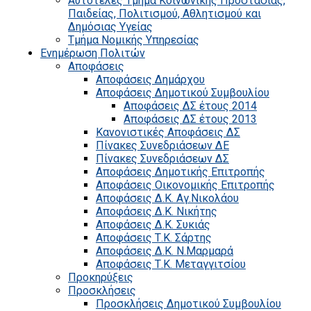
Αυτοτελές Τμήμα Κοινωνικής Προστασίας,
Παιδείας, Πολιτισμού, Αθλητισμού και
Δημόσιας Υγείας
Τμήμα Νομικής Υπηρεσίας
Ενημέρωση Πολιτών
Αποφάσεις
Αποφάσεις Δημάρχου
Αποφάσεις Δημοτικού Συμβουλίου
Αποφάσεις ΔΣ έτους 2014
Αποφάσεις ΔΣ έτους 2013
Κανονιστικές Αποφάσεις ΔΣ
Πίνακες Συνεδριάσεων ΔΕ
Πίνακες Συνεδριάσεων ΔΣ
Αποφάσεις Δημοτικής Επιτροπής
Αποφάσεις Οικονομικής Επιτροπής
Αποφάσεις Δ.Κ. Αγ.Νικολάου
Αποφάσεις Δ.Κ. Νικήτης
Αποφάσεις Δ.Κ. Συκιάς
Αποφάσεις Τ.Κ. Σάρτης
Αποφάσεις Δ.Κ. Ν.Μαρμαρά
Αποφάσεις Τ.Κ. Μεταγγιτσίου
Προκηρύξεις
Προσκλήσεις
Προσκλήσεις Δημοτικού Συμβουλίου