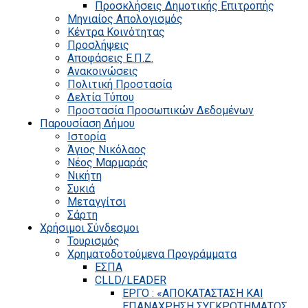
Προσκλήσεις Δημοτικής Επιτροπής
Μηνιαίος Απολογισμός
Κέντρα Κοινότητας
Προσλήψεις
Αποφάσεις Ε.Π.Ζ.
Ανακοινώσεις
Πολιτική Προστασία
Δελτία Τύπου
Προστασία Προσωπικών Δεδομένων
Παρουσίαση Δήμου
Ιστορία
Άγιος Νικόλαος
Νέος Μαρμαράς
Νικήτη
Συκιά
Μεταγγίτσι
Σάρτη
Χρήσιμοι Σύνδεσμοι
Τουρισμός
Χρηματοδοτούμενα Προγράμματα
ΕΣΠΑ
CLLD/LEADER
ΕΡΓΟ : «ΑΠΟΚΑΤΑΣΤΑΣΗ ΚΑΙ
ΕΠΑΝΑΧΡΗΣΗ ΣΥΓΚΡΟΤΗΜΑΤΟΣ