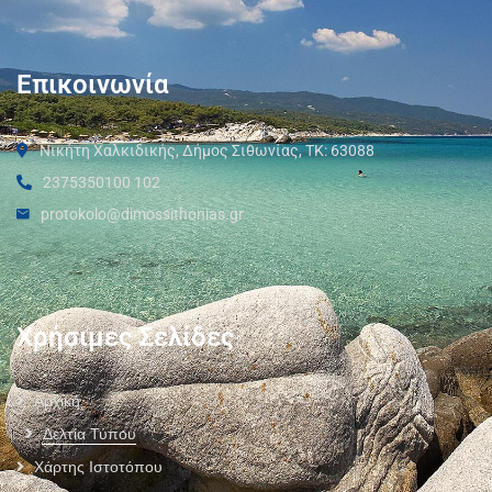
Επικοινωνία
Νικήτη Χαλκιδικής, Δήμος Σιθωνίας, ΤΚ: 63088
2375350100 102
protokolo@dimossithonias.gr
Χρήσιμες Σελίδες
Αρχική
Δελτία Τύπου
Χάρτης Ιστοτόπου