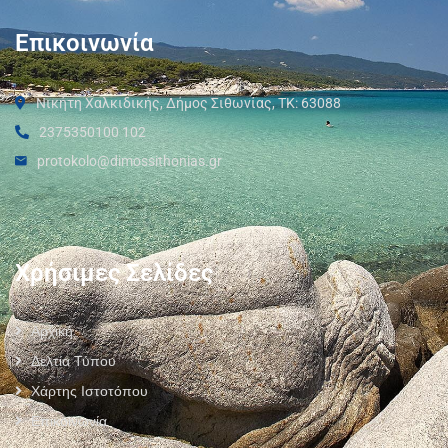
Επικοινωνία
Νικήτη Χαλκιδικής, Δήμος Σιθωνίας, ΤΚ: 63088
2375350100 102
protokolo@dimossithonias.gr
Χρήσιμες Σελίδες
Αρχική
Δελτία Τύπου
Χάρτης Ιστοτόπου
Επικοινωνία