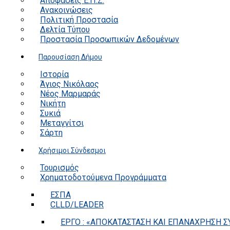
Αποφάσεις Ε.Π.Ζ.
Ανακοινώσεις
Πολιτική Προστασία
Δελτία Τύπου
Προστασία Προσωπικών Δεδομένων
Παρουσίαση Δήμου
Ιστορία
Άγιος Νικόλαος
Νέος Μαρμαράς
Νικήτη
Συκιά
Μεταγγίτσι
Σάρτη
Χρήσιμοι Σύνδεσμοι
Τουρισμός
Χρηματοδοτούμενα Προγράμματα
ΕΣΠΑ
CLLD/LEADER
ΕΡΓΟ : «ΑΠΟΚΑΤΑΣΤΑΣΗ ΚΑΙ ΕΠΑΝΑΧΡΗΣΗ ΣΥ