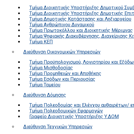
Τμήμα Διοικητικής Υποστήριξης Δημοτικού Συμ
Τμήμα Διοικητικής Υποστήριξης Δημοτικής Επι
Τμήμα Δημοτικής Κατάστασης και Ληξιαρχείου
Τμήμα Ανθρώπινου Δυναμικού
Τμήμα Πρωτοκόλλου και Διοικητικής Μέριμνας
Τμήμα Ψηφιακής Διακυβέρνησης, Διαχείρισης Κ
Τμήμα ΚΕΠ
Διεύθυνση Οικονομικών Υπηρεσιών
Τμήμα Προϋπολογισμού, Λογιστηρίου και Εξόδω
Τμήμα Μισθοδοσίας
Τμήμα Προμηθειών και Αποθήκης
Τμήμα Εσόδων και Περιουσίας
Τμήμα Ταμείου
Διεύθυνση Δόμησης
Τμήμα Πολεοδομίας και Ελέγχου αυθαιρέτων/ 
Τμήμα Πολεοδομικών Εφαρμογών
Γραφείο Διοικητικής Υποστήριξης Υ.ΔΟΜ
Διεύθυνση Τεχνικών Υπηρεσιών