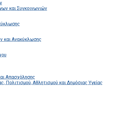
ν
γων και Συγκοινωνιών
ακύκλωσης
ων και Ανακύκλωσης
χου
και Απασχόλησης
ς, Πολιτισμού, Αθλητισμού και Δημόσιας Υγείας