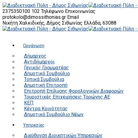
2375350100 102
Τηλέφωνο Επικοινωνίας
protokolo@dimossithonias.gr
Email
Νικήτη Χαλκιδικής, Δήμος Σιθωνίας
Ελλάδα, 63088
Οργάνωση
Δήμαρχος
Αντιδήμαρχοι
Γενικός Γραμματέας
Δημοτικό Συμβούλιο
Τοπικά Συμβούλια
Δημοτική Επιτροπή
Επιτροπή Επίλυσης Φορολογικών Διαφορών
Τουριστικές Επιχειρήσεις Τορώνης ΑΕ
ΚΕΠ
Κέντρα Κοινότητας
Δημοτικό Συμβούλιο Νέων
Υπηρεσίες
Διεύθυνση Διοικητικών Υπηρεσιών