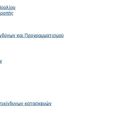
βουλίου
τροπής
ινδύνων και Προγραμματισμού
ν
επικίνδυνων κατασκευών