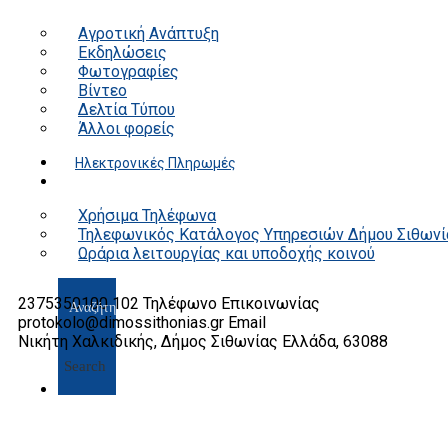
Αγροτική Ανάπτυξη
Εκδηλώσεις
Φωτογραφίες
Βίντεο
Δελτία Τύπου
Άλλοι φορείς
Ηλεκτρονικές Πληρωμές
Επικοινωνία
Χρήσιμα Τηλέφωνα
Τηλεφωνικός Κατάλογος Υπηρεσιών Δήμου Σιθωνί
Ωράρια λειτουργίας και υποδοχής κοινού
2375350100 102
Τηλέφωνο Επικοινωνίας
protokolo@dimossithonias.gr
Email
Νικήτη Χαλκιδικής, Δήμος Σιθωνίας
Ελλάδα, 63088
Search