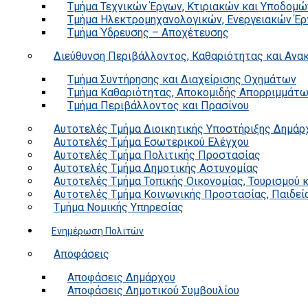
Τμήμα Τεχνικών Έργων, Κτιριακών και Υποδομώ
Τμήμα Ηλεκτρομηχανολογικών, Ενεργειακών Έρ
Τμήμα Ύδρευσης – Αποχέτευσης
Διεύθυνση Περιβάλλοντος, Καθαριότητας και Αν
Τμήμα Συντήρησης και Διαχείρισης Οχημάτων
Τμήμα Καθαριότητας, Αποκομιδής Απορριμμάτ
Τμήμα Περιβάλλοντος και Πρασίνου
Αυτοτελές Τμήμα Διοικητικής Υποστήριξης Δημάρ
Αυτοτελές Τμήμα Εσωτερικού Ελέγχου
Αυτοτελές Τμήμα Πολιτικής Προστασίας
Αυτοτελές Τμήμα Δημοτικής Αστυνομίας
Αυτοτελές Τμήμα Τοπικής Οικονομίας, Τουρισμού 
Αυτοτελές Τμήμα Κοινωνικής Προστασίας, Παιδεία
Τμήμα Νομικής Υπηρεσίας
Ενημέρωση Πολιτών
Αποφάσεις
Αποφάσεις Δημάρχου
Αποφάσεις Δημοτικού Συμβουλίου