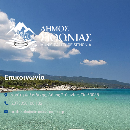
Επικοινωνία
Νικήτη Χαλκιδικής, Δήμος Σιθωνίας, ΤΚ: 63088
2375350100 102
protokolo@dimossithonias.gr