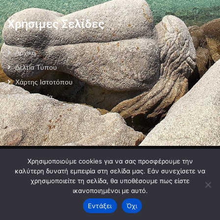
Χρήσιμες Σελίδες
Αρχική
Δελτία Τύπου
Χάρτης Ιστοτόπου
Επικοινωνία
Πολιτική Προστασίας Προσωπικών Δεδομένων
–
Πολιτική Cookies
–
Χρησιμοποιούμε cookies για να σας προσφέρουμε την
Όροι Χρήσης
καλύτερη δυνατή εμπειρία στη σελίδα μας. Εάν συνεχίσετε να
χρησιμοποιείτε τη σελίδα, θα υποθέσουμε πως είστε
ικανοποιημένοι με αυτό.
Εντάξει
Όχι
2024 © Developed by
MyCompany Projects