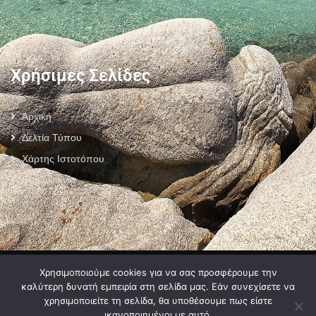
Χρήσιμες Σελίδες
Αρχική
Δελτία Τύπου
Χάρτης Ιστοτόπου
Επικοινωνία
Πολιτική Προστασίας Προσωπικών Δεδομένων
–
Πολιτική Cookies
–
Χρησιμοποιούμε cookies για να σας προσφέρουμε την
Όροι Χρήσης
καλύτερη δυνατή εμπειρία στη σελίδα μας. Εάν συνεχίσετε να
χρησιμοποιείτε τη σελίδα, θα υποθέσουμε πως είστε
ικανοποιημένοι με αυτό.