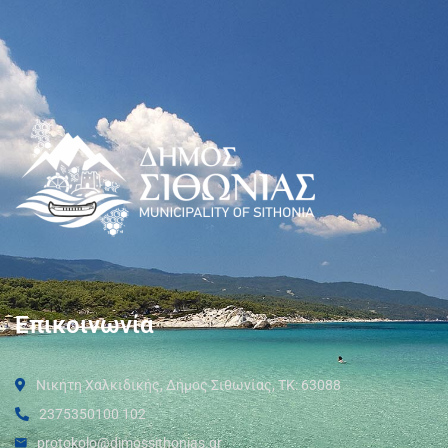
Επικοινωνία
Νικήτη Χαλκιδικής, Δήμος Σιθωνίας, ΤΚ: 63088
2375350100 102
protokolo@dimossithonias.gr