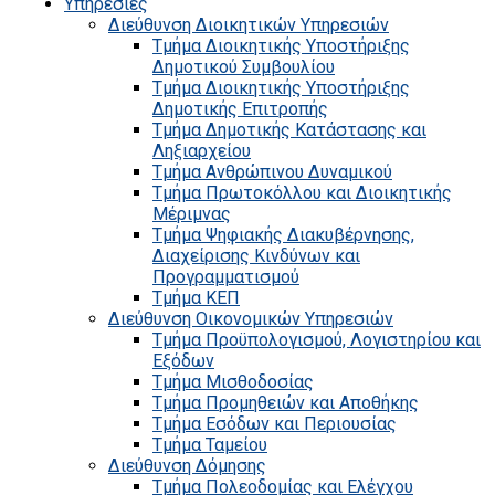
Υπηρεσίες
Διεύθυνση Διοικητικών Υπηρεσιών
Τμήμα Διοικητικής Υποστήριξης
Δημοτικού Συμβουλίου
Τμήμα Διοικητικής Υποστήριξης
Δημοτικής Επιτροπής
Τμήμα Δημοτικής Κατάστασης και
Ληξιαρχείου
Τμήμα Ανθρώπινου Δυναμικού
Τμήμα Πρωτοκόλλου και Διοικητικής
Μέριμνας
Τμήμα Ψηφιακής Διακυβέρνησης,
Διαχείρισης Κινδύνων και
Προγραμματισμού
Τμήμα ΚΕΠ
Διεύθυνση Οικονομικών Υπηρεσιών
Τμήμα Προϋπολογισμού, Λογιστηρίου και
Εξόδων
Τμήμα Μισθοδοσίας
Τμήμα Προμηθειών και Αποθήκης
Τμήμα Εσόδων και Περιουσίας
Τμήμα Ταμείου
Διεύθυνση Δόμησης
Τμήμα Πολεοδομίας και Ελέγχου