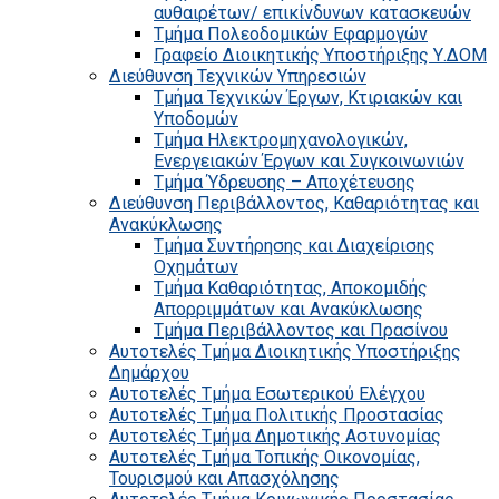
αυθαιρέτων/ επικίνδυνων κατασκευών
Τμήμα Πολεοδομικών Εφαρμογών
Γραφείο Διοικητικής Υποστήριξης Υ.ΔΟΜ
Διεύθυνση Τεχνικών Υπηρεσιών
Τμήμα Τεχνικών Έργων, Κτιριακών και
Υποδομών
Τμήμα Ηλεκτρομηχανολογικών,
Ενεργειακών Έργων και Συγκοινωνιών
Τμήμα Ύδρευσης – Αποχέτευσης
Διεύθυνση Περιβάλλοντος, Καθαριότητας και
Ανακύκλωσης
Τμήμα Συντήρησης και Διαχείρισης
Οχημάτων
Τμήμα Καθαριότητας, Αποκομιδής
Απορριμμάτων και Ανακύκλωσης
Τμήμα Περιβάλλοντος και Πρασίνου
Αυτοτελές Τμήμα Διοικητικής Υποστήριξης
Δημάρχου
Αυτοτελές Τμήμα Εσωτερικού Ελέγχου
Αυτοτελές Τμήμα Πολιτικής Προστασίας
Αυτοτελές Τμήμα Δημοτικής Αστυνομίας
Αυτοτελές Τμήμα Τοπικής Οικονομίας,
Τουρισμού και Απασχόλησης