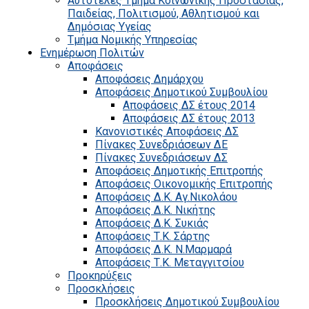
Αυτοτελές Τμήμα Κοινωνικής Προστασίας,
Παιδείας, Πολιτισμού, Αθλητισμού και
Δημόσιας Υγείας
Τμήμα Νομικής Υπηρεσίας
Ενημέρωση Πολιτών
Αποφάσεις
Αποφάσεις Δημάρχου
Αποφάσεις Δημοτικού Συμβουλίου
Αποφάσεις ΔΣ έτους 2014
Αποφάσεις ΔΣ έτους 2013
Κανονιστικές Αποφάσεις ΔΣ
Πίνακες Συνεδριάσεων ΔΕ
Πίνακες Συνεδριάσεων ΔΣ
Αποφάσεις Δημοτικής Επιτροπής
Αποφάσεις Οικονομικής Επιτροπής
Αποφάσεις Δ.Κ. Αγ.Νικολάου
Αποφάσεις Δ.Κ. Νικήτης
Αποφάσεις Δ.Κ. Συκιάς
Αποφάσεις Τ.Κ. Σάρτης
Αποφάσεις Δ.Κ. Ν.Μαρμαρά
Αποφάσεις Τ.Κ. Μεταγγιτσίου
Προκηρύξεις
Προσκλήσεις
Προσκλήσεις Δημοτικού Συμβουλίου