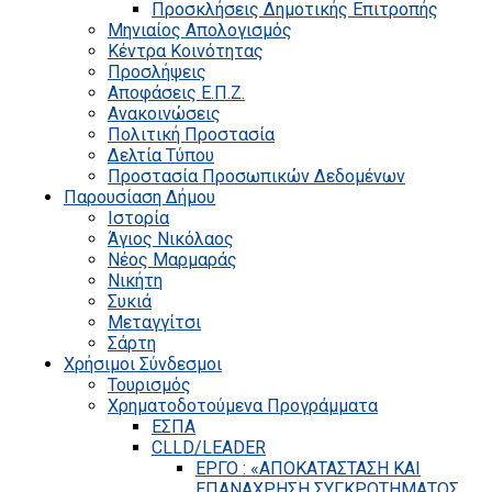
Προσκλήσεις Δημοτικής Επιτροπής
Μηνιαίος Απολογισμός
Κέντρα Κοινότητας
Προσλήψεις
Αποφάσεις Ε.Π.Ζ.
Ανακοινώσεις
Πολιτική Προστασία
Δελτία Τύπου
Προστασία Προσωπικών Δεδομένων
Παρουσίαση Δήμου
Ιστορία
Άγιος Νικόλαος
Νέος Μαρμαράς
Νικήτη
Συκιά
Μεταγγίτσι
Σάρτη
Χρήσιμοι Σύνδεσμοι
Τουρισμός
Χρηματοδοτούμενα Προγράμματα
ΕΣΠΑ
CLLD/LEADER
ΕΡΓΟ : «ΑΠΟΚΑΤΑΣΤΑΣΗ ΚΑΙ
ΕΠΑΝΑΧΡΗΣΗ ΣΥΓΚΡΟΤΗΜΑΤΟΣ