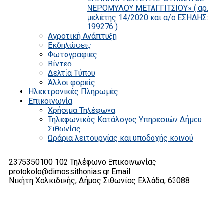
ΝΕΡΟΜΥΛΟΥ ΜΕΤΑΓΓΙΤΣΙΟΥ» ( αρ.
μελέτης 14/2020 και α/α ΕΣΗΔΗΣ:
199276 )
Αγροτική Ανάπτυξη
Εκδηλώσεις
Φωτογραφίες
Βίντεο
Δελτία Τύπου
Άλλοι φορείς
Ηλεκτρονικές Πληρωμές
Επικοινωνία
Χρήσιμα Τηλέφωνα
Τηλεφωνικός Κατάλογος Υπηρεσιών Δήμου
Σιθωνίας
Ωράρια λειτουργίας και υποδοχής κοινού
2375350100 102
Τηλέφωνο Επικοινωνίας
protokolo@dimossithonias.gr
Email
Νικήτη Χαλκιδικής, Δήμος Σιθωνίας
Ελλάδα, 63088