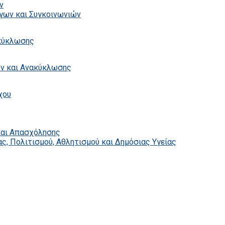
ν
γων και Συγκοινωνιών
ακύκλωσης
ων και Ανακύκλωσης
χου
και Απασχόλησης
ς, Πολιτισμού, Αθλητισμού και Δημόσιας Υγείας