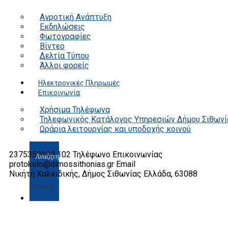
Αγροτική Ανάπτυξη
Εκδηλώσεις
Φωτογραφίες
Βίντεο
Δελτία Τύπου
Άλλοι φορείς
Ηλεκτρονικές Πληρωμές
Επικοινωνία
Χρήσιμα Τηλέφωνα
Τηλεφωνικός Κατάλογος Υπηρεσιών Δήμου Σιθωνί
Ωράρια λειτουργίας και υποδοχής κοινού
2375350100 102
Τηλέφωνο Επικοινωνίας
protokolo@dimossithonias.gr
Email
Νικήτη Χαλκιδικής, Δήμος Σιθωνίας
Ελλάδα, 63088
Search