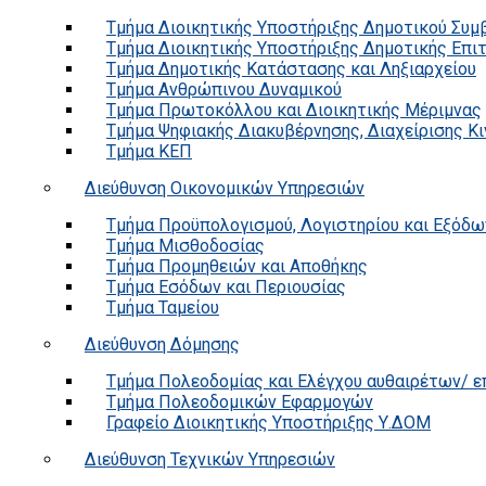
Τμήμα Διοικητικής Υποστήριξης Δημοτικού Συμ
Τμήμα Διοικητικής Υποστήριξης Δημοτικής Επι
Τμήμα Δημοτικής Κατάστασης και Ληξιαρχείου
Τμήμα Ανθρώπινου Δυναμικού
Τμήμα Πρωτοκόλλου και Διοικητικής Μέριμνας
Τμήμα Ψηφιακής Διακυβέρνησης, Διαχείρισης Κ
Τμήμα ΚΕΠ
Διεύθυνση Οικονομικών Υπηρεσιών
Τμήμα Προϋπολογισμού, Λογιστηρίου και Εξόδω
Τμήμα Μισθοδοσίας
Τμήμα Προμηθειών και Αποθήκης
Τμήμα Εσόδων και Περιουσίας
Τμήμα Ταμείου
Διεύθυνση Δόμησης
Τμήμα Πολεοδομίας και Ελέγχου αυθαιρέτων/ 
Τμήμα Πολεοδομικών Εφαρμογών
Γραφείο Διοικητικής Υποστήριξης Υ.ΔΟΜ
Διεύθυνση Τεχνικών Υπηρεσιών