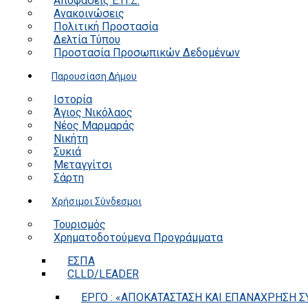
Αποφάσεις Ε.Π.Ζ.
Ανακοινώσεις
Πολιτική Προστασία
Δελτία Τύπου
Προστασία Προσωπικών Δεδομένων
Παρουσίαση Δήμου
Ιστορία
Άγιος Νικόλαος
Νέος Μαρμαράς
Νικήτη
Συκιά
Μεταγγίτσι
Σάρτη
Χρήσιμοι Σύνδεσμοι
Τουρισμός
Χρηματοδοτούμενα Προγράμματα
ΕΣΠΑ
CLLD/LEADER
ΕΡΓΟ : «ΑΠΟΚΑΤΑΣΤΑΣΗ ΚΑΙ ΕΠΑΝΑΧΡΗΣΗ ΣΥ