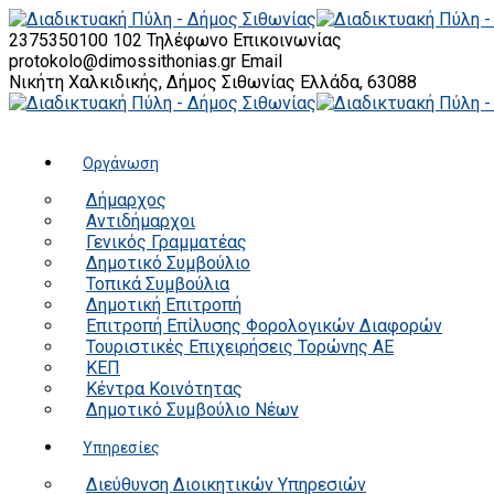
2375350100 102
Τηλέφωνο Επικοινωνίας
protokolo@dimossithonias.gr
Email
Νικήτη Χαλκιδικής, Δήμος Σιθωνίας
Ελλάδα, 63088
Οργάνωση
Δήμαρχος
Αντιδήμαρχοι
Γενικός Γραμματέας
Δημοτικό Συμβούλιο
Τοπικά Συμβούλια
Δημοτική Επιτροπή
Επιτροπή Επίλυσης Φορολογικών Διαφορών
Τουριστικές Επιχειρήσεις Τορώνης ΑΕ
ΚΕΠ
Κέντρα Κοινότητας
Δημοτικό Συμβούλιο Νέων
Υπηρεσίες
Διεύθυνση Διοικητικών Υπηρεσιών