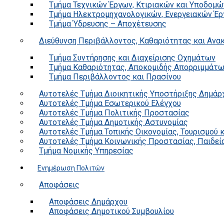
Τμήμα Τεχνικών Έργων, Κτιριακών και Υποδομώ
Τμήμα Ηλεκτρομηχανολογικών, Ενεργειακών Έρ
Τμήμα Ύδρευσης – Αποχέτευσης
Διεύθυνση Περιβάλλοντος, Καθαριότητας και Αν
Τμήμα Συντήρησης και Διαχείρισης Οχημάτων
Τμήμα Καθαριότητας, Αποκομιδής Απορριμμάτ
Τμήμα Περιβάλλοντος και Πρασίνου
Αυτοτελές Τμήμα Διοικητικής Υποστήριξης Δημάρ
Αυτοτελές Τμήμα Εσωτερικού Ελέγχου
Αυτοτελές Τμήμα Πολιτικής Προστασίας
Αυτοτελές Τμήμα Δημοτικής Αστυνομίας
Αυτοτελές Τμήμα Τοπικής Οικονομίας, Τουρισμού 
Αυτοτελές Τμήμα Κοινωνικής Προστασίας, Παιδεία
Τμήμα Νομικής Υπηρεσίας
Ενημέρωση Πολιτών
Αποφάσεις
Αποφάσεις Δημάρχου
Αποφάσεις Δημοτικού Συμβουλίου