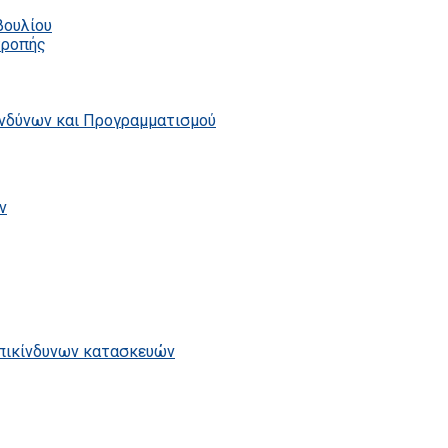
βουλίου
τροπής
ινδύνων και Προγραμματισμού
ν
επικίνδυνων κατασκευών