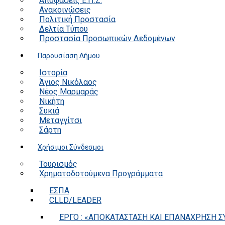
Αποφάσεις Ε.Π.Ζ.
Ανακοινώσεις
Πολιτική Προστασία
Δελτία Τύπου
Προστασία Προσωπικών Δεδομένων
Παρουσίαση Δήμου
Ιστορία
Άγιος Νικόλαος
Νέος Μαρμαράς
Νικήτη
Συκιά
Μεταγγίτσι
Σάρτη
Χρήσιμοι Σύνδεσμοι
Τουρισμός
Χρηματοδοτούμενα Προγράμματα
ΕΣΠΑ
CLLD/LEADER
ΕΡΓΟ : «ΑΠΟΚΑΤΑΣΤΑΣΗ ΚΑΙ ΕΠΑΝΑΧΡΗΣΗ ΣΥ