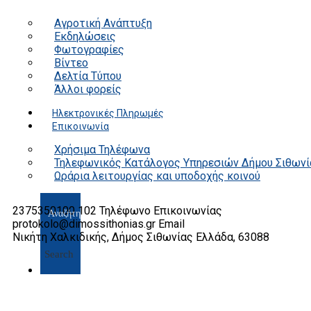
Αγροτική Ανάπτυξη
Εκδηλώσεις
Φωτογραφίες
Βίντεο
Δελτία Τύπου
Άλλοι φορείς
Ηλεκτρονικές Πληρωμές
Επικοινωνία
Χρήσιμα Τηλέφωνα
Τηλεφωνικός Κατάλογος Υπηρεσιών Δήμου Σιθωνί
Ωράρια λειτουργίας και υποδοχής κοινού
2375350100 102
Τηλέφωνο Επικοινωνίας
protokolo@dimossithonias.gr
Email
Νικήτη Χαλκιδικής, Δήμος Σιθωνίας
Ελλάδα, 63088
Search