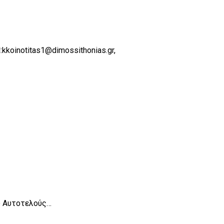
koinotitas1@dimossithonias.gr,
υ Αυτοτελούς…