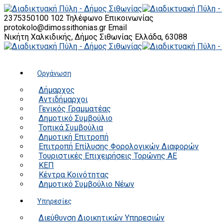
2375350100 102
Τηλέφωνο Επικοινωνίας
protokolo@dimossithonias.gr
Email
Νικήτη Χαλκιδικής, Δήμος Σιθωνίας
Ελλάδα, 63088
Οργάνωση
Δήμαρχος
Αντιδήμαρχοι
Γενικός Γραμματέας
Δημοτικό Συμβούλιο
Τοπικά Συμβούλια
Δημοτική Επιτροπή
Επιτροπή Επίλυσης Φορολογικών Διαφορών
Τουριστικές Επιχειρήσεις Τορώνης ΑΕ
ΚΕΠ
Κέντρα Κοινότητας
Δημοτικό Συμβούλιο Νέων
Υπηρεσίες
Διεύθυνση Διοικητικών Υπηρεσιών