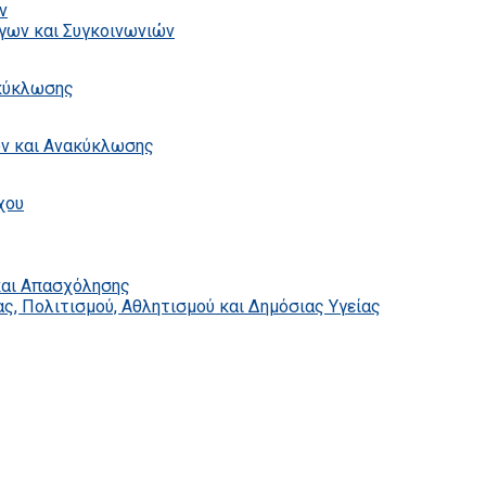
ν
γων και Συγκοινωνιών
ακύκλωσης
ων και Ανακύκλωσης
χου
και Απασχόλησης
ς, Πολιτισμού, Αθλητισμού και Δημόσιας Υγείας