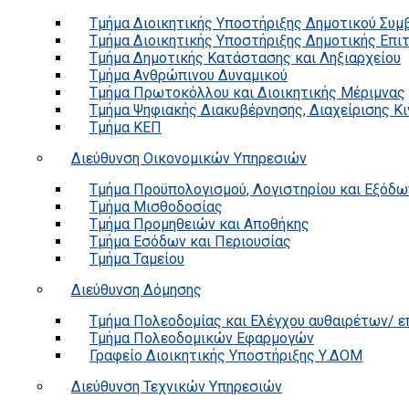
Τμήμα Διοικητικής Υποστήριξης Δημοτικού Συμ
Τμήμα Διοικητικής Υποστήριξης Δημοτικής Επι
Τμήμα Δημοτικής Κατάστασης και Ληξιαρχείου
Τμήμα Ανθρώπινου Δυναμικού
Τμήμα Πρωτοκόλλου και Διοικητικής Μέριμνας
Τμήμα Ψηφιακής Διακυβέρνησης, Διαχείρισης Κ
Τμήμα ΚΕΠ
Διεύθυνση Οικονομικών Υπηρεσιών
Τμήμα Προϋπολογισμού, Λογιστηρίου και Εξόδω
Τμήμα Μισθοδοσίας
Τμήμα Προμηθειών και Αποθήκης
Τμήμα Εσόδων και Περιουσίας
Τμήμα Ταμείου
Διεύθυνση Δόμησης
Τμήμα Πολεοδομίας και Ελέγχου αυθαιρέτων/ 
Τμήμα Πολεοδομικών Εφαρμογών
Γραφείο Διοικητικής Υποστήριξης Υ.ΔΟΜ
Διεύθυνση Τεχνικών Υπηρεσιών