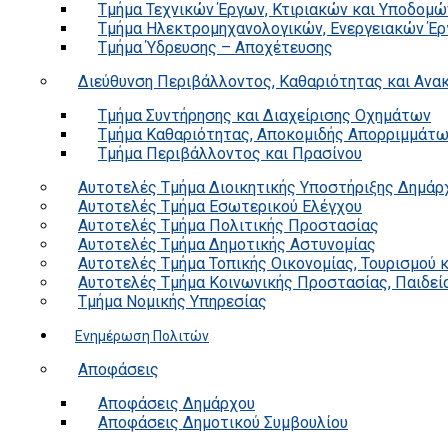
Τμήμα Τεχνικών Έργων, Κτιριακών και Υποδομώ
Τμήμα Ηλεκτρομηχανολογικών, Ενεργειακών Έρ
Τμήμα Ύδρευσης – Αποχέτευσης
Διεύθυνση Περιβάλλοντος, Καθαριότητας και Αν
Τμήμα Συντήρησης και Διαχείρισης Οχημάτων
Τμήμα Καθαριότητας, Αποκομιδής Απορριμμάτ
Τμήμα Περιβάλλοντος και Πρασίνου
Αυτοτελές Τμήμα Διοικητικής Υποστήριξης Δημάρ
Αυτοτελές Τμήμα Εσωτερικού Ελέγχου
Αυτοτελές Τμήμα Πολιτικής Προστασίας
Αυτοτελές Τμήμα Δημοτικής Αστυνομίας
Αυτοτελές Τμήμα Τοπικής Οικονομίας, Τουρισμού 
Αυτοτελές Τμήμα Κοινωνικής Προστασίας, Παιδεία
Τμήμα Νομικής Υπηρεσίας
Ενημέρωση Πολιτών
Αποφάσεις
Αποφάσεις Δημάρχου
Αποφάσεις Δημοτικού Συμβουλίου