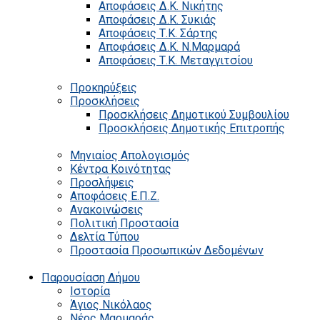
Αποφάσεις Δ.Κ. Νικήτης
Αποφάσεις Δ.Κ. Συκιάς
Αποφάσεις Τ.Κ. Σάρτης
Αποφάσεις Δ.Κ. Ν.Μαρμαρά
Αποφάσεις Τ.Κ. Μεταγγιτσίου
Προκηρύξεις
Προσκλήσεις
Προσκλήσεις Δημοτικού Συμβουλίου
Προσκλήσεις Δημοτικής Επιτροπής
Μηνιαίος Απολογισμός
Κέντρα Κοινότητας
Προσλήψεις
Αποφάσεις Ε.Π.Ζ.
Ανακοινώσεις
Πολιτική Προστασία
Δελτία Τύπου
Προστασία Προσωπικών Δεδομένων
Παρουσίαση Δήμου
Ιστορία
Άγιος Νικόλαος
Νέος Μαρμαράς