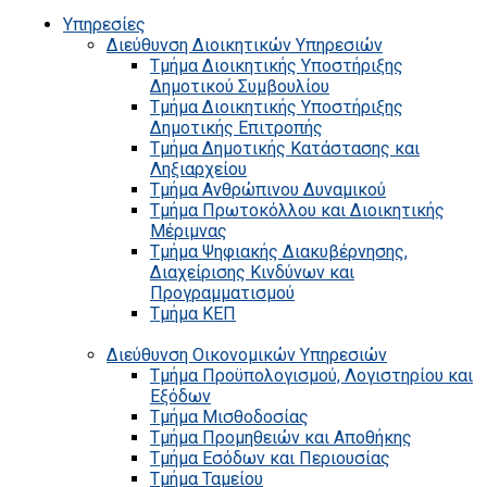
Υπηρεσίες
Διεύθυνση Διοικητικών Υπηρεσιών
Τμήμα Διοικητικής Υποστήριξης
Δημοτικού Συμβουλίου
Τμήμα Διοικητικής Υποστήριξης
Δημοτικής Επιτροπής
Τμήμα Δημοτικής Κατάστασης και
Ληξιαρχείου
Τμήμα Ανθρώπινου Δυναμικού
Τμήμα Πρωτοκόλλου και Διοικητικής
Μέριμνας
Τμήμα Ψηφιακής Διακυβέρνησης,
Διαχείρισης Κινδύνων και
Προγραμματισμού
Τμήμα ΚΕΠ
Διεύθυνση Οικονομικών Υπηρεσιών
Τμήμα Προϋπολογισμού, Λογιστηρίου και
Εξόδων
Τμήμα Μισθοδοσίας
Τμήμα Προμηθειών και Αποθήκης
Τμήμα Εσόδων και Περιουσίας
Τμήμα Ταμείου