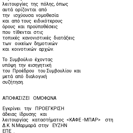
λειτουργίες
της
πόλης, όπως
αυτά
ορίζονται
από
την
ισχύουσα
νομοθεσία
και
από τους
ειδικότερους
όρους
και
προϋποθέσεις
που
τίθενται
στις
τοπικές
κανονιστικές
διατάξεις
των
οικείων
δημοτικών
και
κοινοτικών
αρχών.
Το
Συμβούλιο
έχοντας
υπόψη
την
εισηγητική
του
Προέδρου
του Συμβουλίου
και
μετά
από
διαλογική
συζήτηση.
ΑΠΟΦΑΣΙΖΕΙ
ΟΜΟΦΩΝΑ
Εγκρίνει
την
ΠΡΟΕΓΚΡΙΣΗ
άδειας
ίδρυσης
και
λειτουργίας
καταστήματος
<ΚΑΦΕ -ΜΠΑΡ>
στη
Δ.Κ. Ν.Μαρμαρά
στην
ΕΥΖΗΝ
ΕΠΕ
.