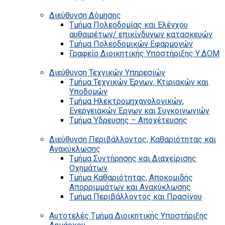
Διεύθυνση Δόμησης
Τμήμα Πολεοδομίας και Ελέγχου
αυθαιρέτων/ επικίνδυνων κατασκευών
Τμήμα Πολεοδομικών Εφαρμογών
Γραφείο Διοικητικής Υποστήριξης Υ.ΔΟΜ
Διεύθυνση Τεχνικών Υπηρεσιών
Τμήμα Τεχνικών Έργων, Κτιριακών και
Υποδομών
Τμήμα Ηλεκτρομηχανολογικών,
Ενεργειακών Έργων και Συγκοινωνιών
Τμήμα Ύδρευσης – Αποχέτευσης
Διεύθυνση Περιβάλλοντος, Καθαριότητας και
Ανακύκλωσης
Τμήμα Συντήρησης και Διαχείρισης
Οχημάτων
Τμήμα Καθαριότητας, Αποκομιδής
Απορριμμάτων και Ανακύκλωσης
Τμήμα Περιβάλλοντος και Πρασίνου
Αυτοτελές Τμήμα Διοικητικής Υποστήριξης