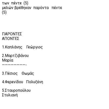
των
πέντε
(5)
μελών βρέθηκαν
παρόντα
πέντε
(5)
ΠΑΡΟΝΤΕΣ
ΑΠΟΝΤΕΣ
1.Καπλάνης
Γεώργιος
2.Μαρτζιβάνου
Μαρία
————————-
3.Πέσιος
Θωμάς
4.Φερενίδου
Πολυξένη
5.Σταυροπούλου
Στυλιανή