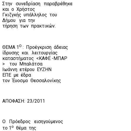
Στην
συνεδρίαση
παραβρέθηκε
και
ο
Χρήστος
Γκιζγκής
υπάλληλος
του
Δήμου
για
την
τήρηση
των
πρακτικών.
Ο
ΘΕΜΑ 1
:
Προέγκριση
άδειας
ίδρυσης
και
λειτουργίας
καταστήματος
<ΚΑΦΕ -ΜΠΑΡ
>
του
Μπαλάτσα
Ιωάννη
ετέρου
ΕΥΖΗΝ
ΕΠΕ
με
έδρα
τον
Έυοσμο
Θεσσαλονίκης
ΑΠΟΦΑΣΗ:
23/2011
Ο
Πρόεδρος
εισηγούμενος
ο
το 1
θέμα
της