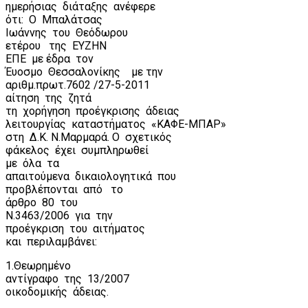
ημερήσιας
διάταξης
ανέφερε
ότι:
Ο
Μπαλάτσας
Ιωάννης
του
Θεόδωρου
ετέρου
της
ΕΥΖΗΝ
ΕΠΕ
με έδρα
τον
Έυοσμο
Θεσσαλονίκης
με την
αριθμ.πρωτ.7602 /27-5-2011
αίτηση
της
ζητά
τη
χορήγηση
προέγκρισης
άδειας
λειτουργίας
καταστήματος
«ΚΑΦΕ-ΜΠΑΡ»
στη
Δ.Κ. Ν.Μαρμαρά. Ο
σχετικός
φάκελος
έχει
συμπληρωθεί
με
όλα
τα
απαιτούμενα
δικαιολογητικά
που
προβλέπονται
από
το
άρθρο
80
του
Ν.3463/2006
για
την
προέγκριση
του
αιτήματος
και
περιλαμβάνει:
1.Θεωρημένο
αντίγραφο
της
13/2007
οικοδομικής
άδειας.