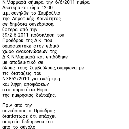
Ν.Μαρμαρά
σήμερα
την
6/6/2011
ημέρα
Δευτέρα και
ώρα
12:00
μ.μ., συνήλθε
το
Συμβούλιο
της
Δημοτικής
Κοινότητας
σε
δημόσια
συνεδρίαση,
ύστερα
από
την
39/2-6-2011
πρόσκληση
του
Προέδρου
της Δ.Κ.
που
δημοσιεύτηκε
στον
ειδικό
χώρο
ανακοινώσεων
της
Δ.Κ. Ν.Μαρμαρά
και
επιδόθηκε
με
αποδεικτικό
σε
όλους
τους
Συμβούλους, σύμφωνα
με
τις
διατάξεις
του
Ν.3852/2010
για
συζήτηση
και
λήψη
αποφάσεων
στο
παρακάτω
θέμα
της
ημερήσιας
διάταξης.
Πριν
από
την
συνεδρίαση
ο
Πρόεδρος
διαπίστωσε
ότι
υπάρχει
απαρτία
δεδομένου
ότι
από
το
σύνολο