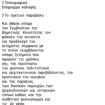
2.Τοπογραφικό
διάγραμμα
κάλυψης.
3.Το
σχετικό
παράβολο.
Και
έθεσε
υπόψη
του
Συμβουλίου
της
Δημοτικής
Κοινότητας
τον
φάκελο
του
αιτούντα
για
προέλεγχο
του
αιτήματος
σύμφωνα
με
το
οποίο
«λαμβάνονται
υπόψη
ζητήματα
που
αφορούν
τις
χρήσεις
γης,
την
προστασία
του
φυσικού,
πολιτιστικού
και
αρχιτεκτονικού
περιβάλλοντος,
την
προστασία
του
αιγιαλού
και
της
παραλίας,
των
δασικών
περιοχών, των
αρχαιολογικών
και
ιστορικών
τόπων, καθώς
και
την
αισθητική
φυσιογνωμία
και
τις
εν
γένει