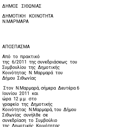
ΔΗΜΟΣ
ΣΙΘΩΝΙΑΣ
ΔΗΜΟΤΙΚΗ
ΚΟΙΝΟΤΗΤΑ
Ν.ΜΑΡΜΑΡΑ
ΑΠΟΣΠΑΣΜΑ
Από
το
πρακτικό
της
6/2011
της συνεδριάσεως
του
Συμβουλίου
της
Δημοτικής
Κοινότητας
Ν. Μαρμαρά
του
Δήμου
Σιθωνίας
Στον
Ν.Μαρμαρά, σήμερα
Δευτέρα 6
Ιουνίου
2011
και
ώρα
12 μ.μ.
στο
γραφείο
της
Δημοτικής
Κοινότητας
Ν.Μαρμαρά, του
Δήμου
Σιθωνίας
συνήλθε
σε
συνεδρίαση
το
Συμβούλιο
της
Δημοτικής
Κοινότητας