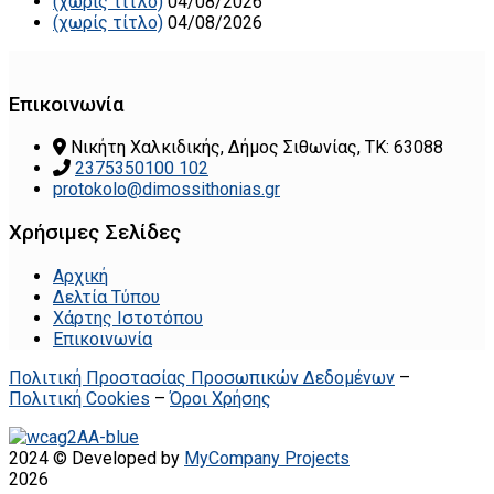
(χωρίς τίτλο)
04/08/2026
(χωρίς τίτλο)
04/08/2026
Επικοινωνία
Νικήτη Χαλκιδικής, Δήμος Σιθωνίας, ΤΚ: 63088
2375350100 102
protokolo@dimossithonias.gr
Χρήσιμες Σελίδες
Αρχική
Δελτία Τύπου
Χάρτης Ιστοτόπου
Επικοινωνία
Πολιτική Προστασίας Προσωπικών Δεδομένων
–
Πολιτική Cookies
–
Όροι Χρήσης
2024 © Developed by
MyCompany Projects
2026