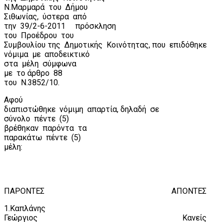
Ν.Μαρμαρά
του
Δήμου
Σιθωνίας,
ύστερα
από
την
39/2-6-2011
πρόσκληση
του
Προέδρου
του
Συμβουλίου της
Δημοτικής
Κοινότητας, που
επιδόθηκε
νόμιμα
με
αποδεικτικό
στα
μέλη
σύμφωνα
με
το άρθρο
88
του
Ν.3852/10.
Αφού
διαπιστώθηκε
νόμιμη
απαρτία, δηλαδή
σε
σύνολο
πέντε
(5)
βρέθηκαν
παρόντα
τα
παρακάτω
πέντε
(5)
μέλη:
ΠΑΡΟΝΤΕΣ
ΑΠΟΝΤΕΣ
1.Καπλάνης
Γεώργιος
Κανείς