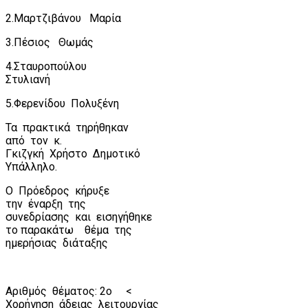
2.Μαρτζιβάνου
Μαρία
3.Πέσιος
Θωμάς
4.Σταυροπούλου
Στυλιανή
5.Φερενίδου
Πολυξένη
Τα
πρακτικά
τηρήθηκαν
από
τον
κ.
Γκιζγκή
Χρήστο
Δημοτικό
Υπάλληλο.
Ο
Πρόεδρος
κήρυξε
την
έναρξη
της
συνεδρίασης
και
εισηγήθηκε
το παρακάτω
θέμα
της
ημερήσιας
διάταξης
Αριθμός
θέματος: 2ο
<
Χορήγηση
άδειας
λειτουργίας