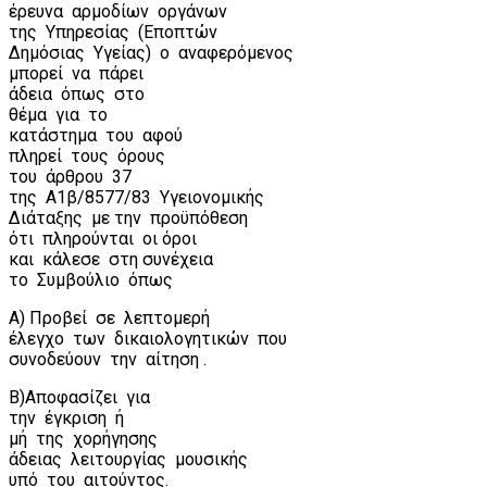
έρευνα
αρμοδίων
οργάνων
της
Υπηρεσίας
(Εποπτών
Δημόσιας
Υγείας)
ο
αναφερόμενος
μπορεί
να
πάρει
άδεια
όπως
στο
θέμα
για
το
κατάστημα
του
αφού
πληρεί
τους
όρους
του
άρθρου
37
της
Α1β/8577/83
Υγειονομικής
Διάταξης
με την
προϋπόθεση
ότι
πληρούνται
οι όροι
και
κάλεσε
στη συνέχεια
το
Συμβούλιο
όπως
Α) Προβεί
σε
λεπτομερή
έλεγχο
των
δικαιολογητικών
που
συνοδεύουν
την
αίτηση .
Β)Αποφασίζει
για
την
έγκριση
ή
μή
της
χορήγησης
άδειας
λειτουργίας
μουσικής
υπό
του
αιτούντος.