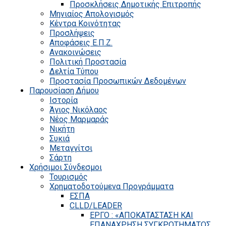
Προσκλήσεις Δημοτικής Επιτροπής
Μηνιαίος Απολογισμός
Κέντρα Κοινότητας
Προσλήψεις
Αποφάσεις Ε.Π.Ζ.
Ανακοινώσεις
Πολιτική Προστασία
Δελτία Τύπου
Προστασία Προσωπικών Δεδομένων
Παρουσίαση Δήμου
Ιστορία
Άγιος Νικόλαος
Νέος Μαρμαράς
Νικήτη
Συκιά
Μεταγγίτσι
Σάρτη
Χρήσιμοι Σύνδεσμοι
Τουρισμός
Χρηματοδοτούμενα Προγράμματα
ΕΣΠΑ
CLLD/LEADER
ΕΡΓΟ : «ΑΠΟΚΑΤΑΣΤΑΣΗ ΚΑΙ
ΕΠΑΝΑΧΡΗΣΗ ΣΥΓΚΡΟΤΗΜΑΤΟΣ