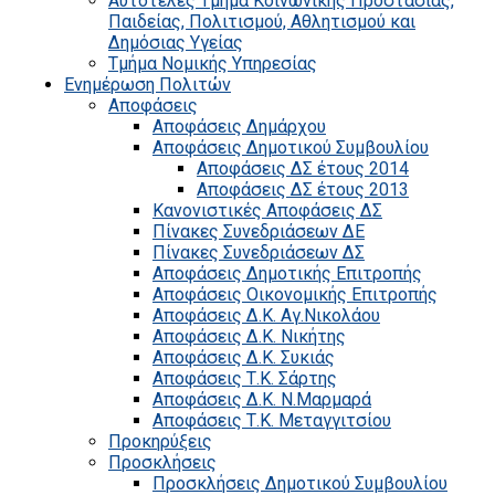
Αυτοτελές Τμήμα Κοινωνικής Προστασίας,
Παιδείας, Πολιτισμού, Αθλητισμού και
Δημόσιας Υγείας
Τμήμα Νομικής Υπηρεσίας
Ενημέρωση Πολιτών
Αποφάσεις
Αποφάσεις Δημάρχου
Αποφάσεις Δημοτικού Συμβουλίου
Αποφάσεις ΔΣ έτους 2014
Αποφάσεις ΔΣ έτους 2013
Κανονιστικές Αποφάσεις ΔΣ
Πίνακες Συνεδριάσεων ΔΕ
Πίνακες Συνεδριάσεων ΔΣ
Αποφάσεις Δημοτικής Επιτροπής
Αποφάσεις Οικονομικής Επιτροπής
Αποφάσεις Δ.Κ. Αγ.Νικολάου
Αποφάσεις Δ.Κ. Νικήτης
Αποφάσεις Δ.Κ. Συκιάς
Αποφάσεις Τ.Κ. Σάρτης
Αποφάσεις Δ.Κ. Ν.Μαρμαρά
Αποφάσεις Τ.Κ. Μεταγγιτσίου
Προκηρύξεις
Προσκλήσεις
Προσκλήσεις Δημοτικού Συμβουλίου