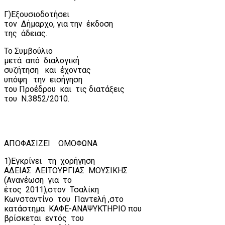
Γ)Εξουσιοδοτήσει
τον
Δήμαρχο, για την
έκδοση
της
άδειας.
Το Συμβούλιο
μετά
από
διαλογική
συζήτηση
και
έχοντας
υπόψη
την
εισήγηση
του Προέδρου
και
τις διατάξεις
του
Ν.3852/2010.
ΑΠΟΦΑΣΙΖΕΙ
ΟΜΟΦΩΝΑ
1)Εγκρίνει
τη
χορήγηση
ΑΔΕΙΑΣ
ΛΕΙΤΟΥΡΓΙΑΣ
ΜΟΥΣΙΚΗΣ
(Ανανέωση
για
το
έτος
2011),στον
Τσαλίκη
Κωνσταντίνο
του
Παντελή ,στο
κατάστημα
ΚΑΦΕ-ΑΝΑΨΥΚΤΗΡΙΟ που
βρίσκεται
εντός
του