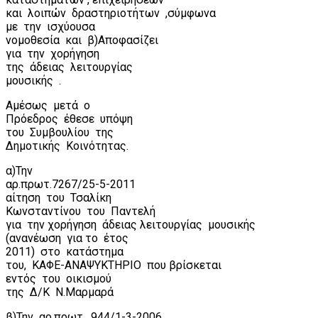
και
λοιπών
δραστηριοτήτων
,σύμφωνα
με
την
ισχύουσα
νομοθεσία
και
β)Αποφασίζει
για
την
χορήγηση
της
άδειας
λειτουργίας
μουσικής
.
Αμέσως
μετά
ο
Πρόεδρος
έθεσε
υπόψη
του
Συμβουλίου
της
Δημοτικής
Κοινότητας.
α)Την
αρ.πρωτ.7267/25-5-2011
αίτηση
του
Τσαλίκη
Κωνσταντίνου
του
Παντελή
για
την χορήγηση
άδειας λειτουργίας
μουσικής
(ανανέωση
για το
έτος
2011)
στο
κατάστημα
του,
ΚΑΦΕ-ΑΝΑΨΥΚΤΗΡΙΟ
που βρίσκεται
εντός
του
οικισμού
της
Δ/Κ
Ν.Μαρμαρά
β)Την
αρ.πρωτ.
944/1-3-2006