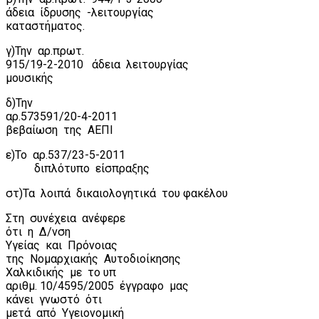
άδεια
ίδρυσης
-λειτουργίας
καταστήματος.
γ)Την
αρ.πρωτ.
915/19-2-2010
άδεια
λειτουργίας
μουσικής
δ)Την
αρ.573591/20-4-2011
βεβαίωση
της
ΑΕΠΙ
ε)Το
αρ.537/23-5-2011
διπλότυπο
είσπραξης
στ)Τα
λοιπά
δικαιολογητικά
του φακέλου
Στη
συνέχεια
ανέφερε
ότι
η
Δ/νση
Υγείας
και
Πρόνοιας
της
Νομαρχιακής
Αυτοδιοίκησης
Χαλκιδικής
με
το υπ
αριθμ. 10/4595/2005
έγγραφο
μας
κάνει
γνωστό
ότι
μετά
από
Υγειονομική