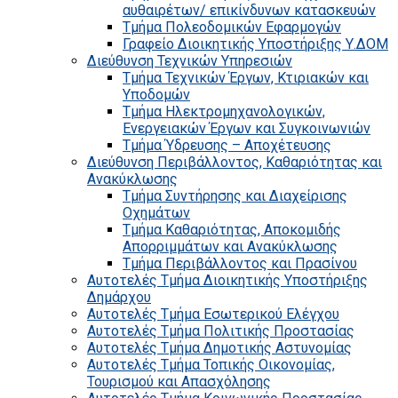
αυθαιρέτων/ επικίνδυνων κατασκευών
Τμήμα Πολεοδομικών Εφαρμογών
Γραφείο Διοικητικής Υποστήριξης Υ.ΔΟΜ
Διεύθυνση Τεχνικών Υπηρεσιών
Τμήμα Τεχνικών Έργων, Κτιριακών και
Υποδομών
Τμήμα Ηλεκτρομηχανολογικών,
Ενεργειακών Έργων και Συγκοινωνιών
Τμήμα Ύδρευσης – Αποχέτευσης
Διεύθυνση Περιβάλλοντος, Καθαριότητας και
Ανακύκλωσης
Τμήμα Συντήρησης και Διαχείρισης
Οχημάτων
Τμήμα Καθαριότητας, Αποκομιδής
Απορριμμάτων και Ανακύκλωσης
Τμήμα Περιβάλλοντος και Πρασίνου
Αυτοτελές Τμήμα Διοικητικής Υποστήριξης
Δημάρχου
Αυτοτελές Τμήμα Εσωτερικού Ελέγχου
Αυτοτελές Τμήμα Πολιτικής Προστασίας
Αυτοτελές Τμήμα Δημοτικής Αστυνομίας
Αυτοτελές Τμήμα Τοπικής Οικονομίας,
Τουρισμού και Απασχόλησης