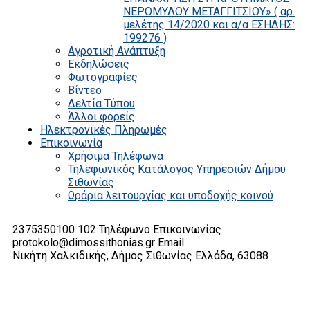
ΝΕΡΟΜΥΛΟΥ ΜΕΤΑΓΓΙΤΣΙΟΥ» ( αρ.
μελέτης 14/2020 και α/α ΕΣΗΔΗΣ:
199276 )
Αγροτική Ανάπτυξη
Εκδηλώσεις
Φωτογραφίες
Βίντεο
Δελτία Τύπου
Άλλοι φορείς
Ηλεκτρονικές Πληρωμές
Επικοινωνία
Χρήσιμα Τηλέφωνα
Τηλεφωνικός Κατάλογος Υπηρεσιών Δήμου
Σιθωνίας
Ωράρια λειτουργίας και υποδοχής κοινού
2375350100 102
Τηλέφωνο Επικοινωνίας
protokolo@dimossithonias.gr
Email
Νικήτη Χαλκιδικής, Δήμος Σιθωνίας
Ελλάδα, 63088