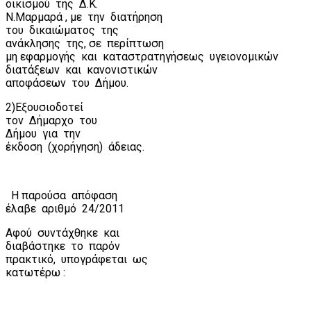
οικισμού
της
Δ.Κ.
Ν.Μαρμαρά , με
την
διατήρηση
του
δικαιώματος
της
ανάκλησης
της, σε
περίπτωση
μη εφαρμογής
και
καταστρατηγήσεως
υγειονομικών
διατάξεων
και
κανονιστικών
αποφάσεων
του
Δήμου.
2)Εξουσιοδοτεί
τον
Δήμαρχο
του
Δήμου
για
την
έκδοση
(χορήγηση)
άδειας.
Η παρούσα
απόφαση
έλαβε
αριθμό
24/2011
Αφού
συντάχθηκε
και
διαβάστηκε
το
παρόν
πρακτικό,
υπογράφεται
ως
κατωτέρω :