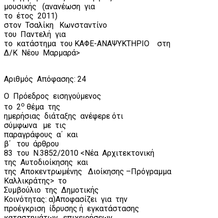
μουσικής
(ανανέωση
για
το
έτος
2011)
στον
Τσαλίκη
Κωνσταντίνο
του
Παντελή
για
το
κατάστημα
του ΚΑΦΕ-ΑΝΑΨΥΚΤΗΡΙΟ
στη
Δ/Κ
Νέου
Μαρμαρά>
Αριθμός
Απόφασης: 24
Ο
Πρόεδρος
εισηγούμενος
ο
το
2
θέμα
της
ημερήσιας
διάταξης
ανέφερε ότι
σύμφωνα
με
τις
παραγράφους
α΄
και
β΄
του
άρθρου
83
του
Ν.3852/2010 <Νέα
Αρχιτεκτονική
της
Αυτοδιοίκησης
και
της
Αποκεντρωμένης
Διοίκησης –Πρόγραμμα
Καλλικράτης>
το
Συμβούλιο
της
Δημοτικής
Κοινότητας: α)Αποφασίζει
για
την
προέγκριση
ίδρυσης ή
εγκατάστασης
καταστημάτων , επιχειρήσεων