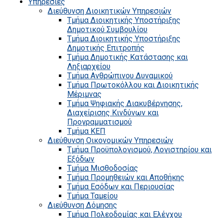
Υπηρεσίες
Διεύθυνση Διοικητικών Υπηρεσιών
Τμήμα Διοικητικής Υποστήριξης
Δημοτικού Συμβουλίου
Τμήμα Διοικητικής Υποστήριξης
Δημοτικής Επιτροπής
Τμήμα Δημοτικής Κατάστασης και
Ληξιαρχείου
Τμήμα Ανθρώπινου Δυναμικού
Τμήμα Πρωτοκόλλου και Διοικητικής
Μέριμνας
Τμήμα Ψηφιακής Διακυβέρνησης,
Διαχείρισης Κινδύνων και
Προγραμματισμού
Τμήμα ΚΕΠ
Διεύθυνση Οικονομικών Υπηρεσιών
Τμήμα Προϋπολογισμού, Λογιστηρίου και
Εξόδων
Τμήμα Μισθοδοσίας
Τμήμα Προμηθειών και Αποθήκης
Τμήμα Εσόδων και Περιουσίας
Τμήμα Ταμείου
Διεύθυνση Δόμησης
Τμήμα Πολεοδομίας και Ελέγχου