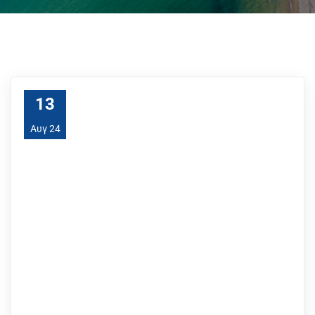
13
Αυγ 24