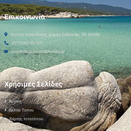
Επικοινωνία
Νικήτη Χαλκιδικής, Δήμος Σιθωνίας, ΤΚ: 63088
2375350100 102
protokolo@dimossithonias.gr
Χρήσιμες Σελίδες
Αρχική
Δελτία Τύπου
Χάρτης Ιστοτόπου
Επικοινωνία