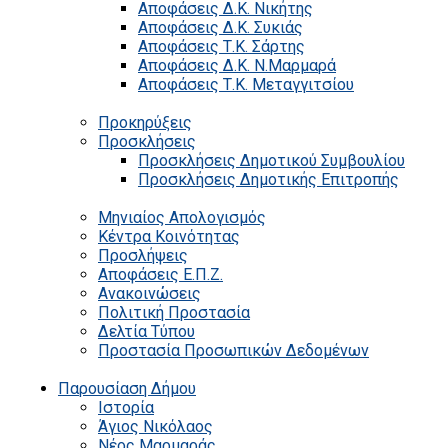
Αποφάσεις Δ.Κ. Νικήτης
Αποφάσεις Δ.Κ. Συκιάς
Αποφάσεις Τ.Κ. Σάρτης
Αποφάσεις Δ.Κ. Ν.Μαρμαρά
Αποφάσεις Τ.Κ. Μεταγγιτσίου
Προκηρύξεις
Προσκλήσεις
Προσκλήσεις Δημοτικού Συμβουλίου
Προσκλήσεις Δημοτικής Επιτροπής
Μηνιαίος Απολογισμός
Κέντρα Κοινότητας
Προσλήψεις
Αποφάσεις Ε.Π.Ζ.
Ανακοινώσεις
Πολιτική Προστασία
Δελτία Τύπου
Προστασία Προσωπικών Δεδομένων
Παρουσίαση Δήμου
Ιστορία
Άγιος Νικόλαος
Νέος Μαρμαράς