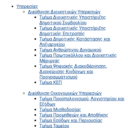
Υπηρεσίες
Διεύθυνση Διοικητικών Υπηρεσιών
Τμήμα Διοικητικής Υποστήριξης
Δημοτικού Συμβουλίου
Τμήμα Διοικητικής Υποστήριξης
Δημοτικής Επιτροπής
Τμήμα Δημοτικής Κατάστασης και
Ληξιαρχείου
Τμήμα Ανθρώπινου Δυναμικού
Τμήμα Πρωτοκόλλου και Διοικητικής
Μέριμνας
Τμήμα Ψηφιακής Διακυβέρνησης,
Διαχείρισης Κινδύνων και
Προγραμματισμού
Τμήμα ΚΕΠ
Διεύθυνση Οικονομικών Υπηρεσιών
Τμήμα Προϋπολογισμού, Λογιστηρίου και
Εξόδων
Τμήμα Μισθοδοσίας
Τμήμα Προμηθειών και Αποθήκης
Τμήμα Εσόδων και Περιουσίας
Τμήμα Ταμείου