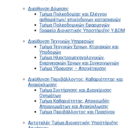
Διεύθυνση Δόμησης
Τμήμα Πολεοδομίας και Ελέγχου
αυθαιρέτων/ επικίνδυνων κατασκευών
Τμήμα Πολεοδομικών Εφαρμογών
Γραφείο Διοικητικής Υποστήριξης Υ.ΔΟΜ
Διεύθυνση Τεχνικών Υπηρεσιών
Τμήμα Τεχνικών Έργων, Κτιριακών και
Υποδομών
Τμήμα Ηλεκτρομηχανολογικών,
Ενεργειακών Έργων και Συγκοινωνιών
Τμήμα Ύδρευσης – Αποχέτευσης
Διεύθυνση Περιβάλλοντος, Καθαριότητας και
Ανακύκλωσης
Τμήμα Συντήρησης και Διαχείρισης
Οχημάτων
Τμήμα Καθαριότητας, Αποκομιδής
Απορριμμάτων και Ανακύκλωσης
Τμήμα Περιβάλλοντος και Πρασίνου
Αυτοτελές Τμήμα Διοικητικής Υποστήριξης