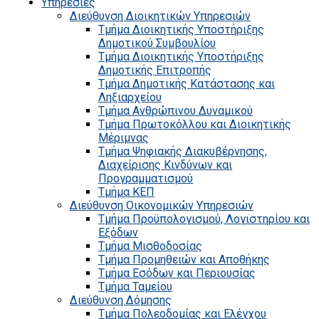
Υπηρεσίες
Διεύθυνση Διοικητικών Υπηρεσιών
Τμήμα Διοικητικής Υποστήριξης
Δημοτικού Συμβουλίου
Τμήμα Διοικητικής Υποστήριξης
Δημοτικής Επιτροπής
Τμήμα Δημοτικής Κατάστασης και
Ληξιαρχείου
Τμήμα Ανθρώπινου Δυναμικού
Τμήμα Πρωτοκόλλου και Διοικητικής
Μέριμνας
Τμήμα Ψηφιακής Διακυβέρνησης,
Διαχείρισης Κινδύνων και
Προγραμματισμού
Τμήμα ΚΕΠ
Διεύθυνση Οικονομικών Υπηρεσιών
Τμήμα Προϋπολογισμού, Λογιστηρίου και
Εξόδων
Τμήμα Μισθοδοσίας
Τμήμα Προμηθειών και Αποθήκης
Τμήμα Εσόδων και Περιουσίας
Τμήμα Ταμείου
Διεύθυνση Δόμησης
Τμήμα Πολεοδομίας και Ελέγχου