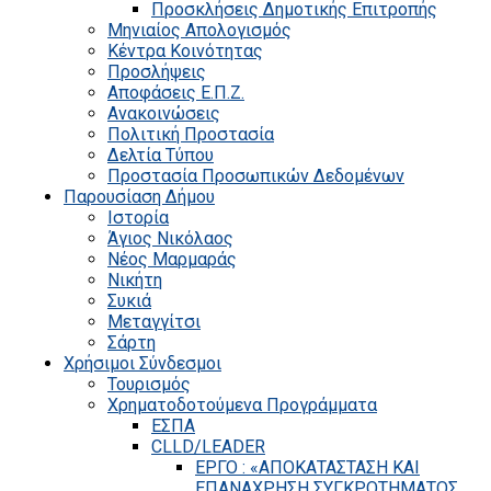
Προσκλήσεις Δημοτικής Επιτροπής
Μηνιαίος Απολογισμός
Κέντρα Κοινότητας
Προσλήψεις
Αποφάσεις Ε.Π.Ζ.
Ανακοινώσεις
Πολιτική Προστασία
Δελτία Τύπου
Προστασία Προσωπικών Δεδομένων
Παρουσίαση Δήμου
Ιστορία
Άγιος Νικόλαος
Νέος Μαρμαράς
Νικήτη
Συκιά
Μεταγγίτσι
Σάρτη
Χρήσιμοι Σύνδεσμοι
Τουρισμός
Χρηματοδοτούμενα Προγράμματα
ΕΣΠΑ
CLLD/LEADER
ΕΡΓΟ : «ΑΠΟΚΑΤΑΣΤΑΣΗ ΚΑΙ
ΕΠΑΝΑΧΡΗΣΗ ΣΥΓΚΡΟΤΗΜΑΤΟΣ