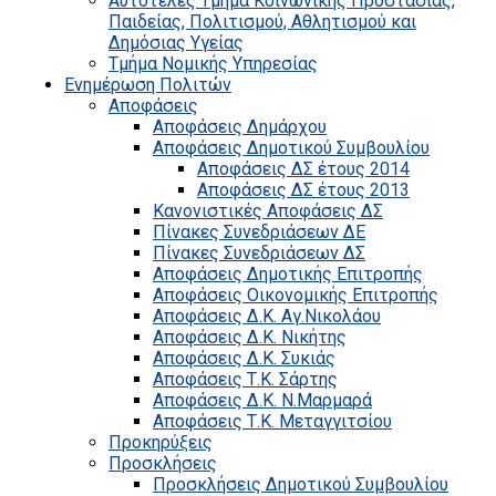
Αυτοτελές Τμήμα Κοινωνικής Προστασίας,
Παιδείας, Πολιτισμού, Αθλητισμού και
Δημόσιας Υγείας
Τμήμα Νομικής Υπηρεσίας
Ενημέρωση Πολιτών
Αποφάσεις
Αποφάσεις Δημάρχου
Αποφάσεις Δημοτικού Συμβουλίου
Αποφάσεις ΔΣ έτους 2014
Αποφάσεις ΔΣ έτους 2013
Κανονιστικές Αποφάσεις ΔΣ
Πίνακες Συνεδριάσεων ΔΕ
Πίνακες Συνεδριάσεων ΔΣ
Αποφάσεις Δημοτικής Επιτροπής
Αποφάσεις Οικονομικής Επιτροπής
Αποφάσεις Δ.Κ. Αγ.Νικολάου
Αποφάσεις Δ.Κ. Νικήτης
Αποφάσεις Δ.Κ. Συκιάς
Αποφάσεις Τ.Κ. Σάρτης
Αποφάσεις Δ.Κ. Ν.Μαρμαρά
Αποφάσεις Τ.Κ. Μεταγγιτσίου
Προκηρύξεις
Προσκλήσεις
Προσκλήσεις Δημοτικού Συμβουλίου