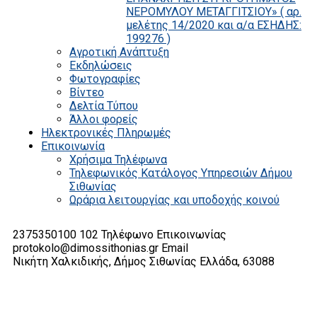
ΝΕΡΟΜΥΛΟΥ ΜΕΤΑΓΓΙΤΣΙΟΥ» ( αρ.
μελέτης 14/2020 και α/α ΕΣΗΔΗΣ:
199276 )
Αγροτική Ανάπτυξη
Εκδηλώσεις
Φωτογραφίες
Βίντεο
Δελτία Τύπου
Άλλοι φορείς
Ηλεκτρονικές Πληρωμές
Επικοινωνία
Χρήσιμα Τηλέφωνα
Τηλεφωνικός Κατάλογος Υπηρεσιών Δήμου
Σιθωνίας
Ωράρια λειτουργίας και υποδοχής κοινού
2375350100 102
Τηλέφωνο Επικοινωνίας
protokolo@dimossithonias.gr
Email
Νικήτη Χαλκιδικής, Δήμος Σιθωνίας
Ελλάδα, 63088