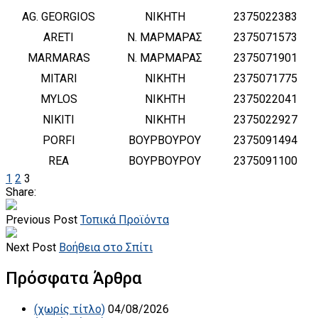
AG. GEORGIOS
ΝΙΚΗΤΗ
2375022383
ARETI
Ν. ΜΑΡΜΑΡΑΣ
2375071573
MARMARAS
Ν. ΜΑΡΜΑΡΑΣ
2375071901
MITARI
ΝΙΚΗΤΗ
2375071775
MYLOS
ΝΙΚΗΤΗ
2375022041
NIKITI
ΝΙΚΗΤΗ
2375022927
PORFI
ΒΟΥΡΒΟΥΡΟΥ
2375091494
REA
ΒΟΥΡΒΟΥΡΟΥ
2375091100
1
2
3
Share:
Previous Post
Τοπικά Προϊόντα
Next Post
Βοήθεια στο Σπίτι
Πρόσφατα Άρθρα
(χωρίς τίτλο)
04/08/2026