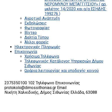
ΝΕΡΟΜΥΛΟΥ ΜΕΤΑΓΓΙΤΣΙΟΥ» ( αρ.
μελέτης 14/2020 και α/α ΕΣΗΔΗΣ:
199276 )
Αγροτική Ανάπτυξη
Εκδηλώσεις
Φωτογραφίες
Βίντεο
Δελτία Τύπου
Άλλοι φορείς
Ηλεκτρονικές Πληρωμές
Επικοινωνία
Χρήσιμα Τηλέφωνα
Τηλεφωνικός Κατάλογος Υπηρεσιών Δήμου
Σιθωνίας
Ωράρια λειτουργίας και υποδοχής κοινού
2375350100 102
Τηλέφωνο Επικοινωνίας
protokolo@dimossithonias.gr
Email
Νικήτη Χαλκιδικής, Δήμος Σιθωνίας
Ελλάδα, 63088