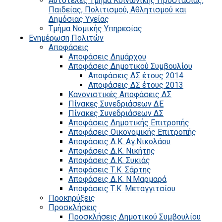
Αυτοτελές Τμήμα Κοινωνικής Προστασίας,
Παιδείας, Πολιτισμού, Αθλητισμού και
Δημόσιας Υγείας
Τμήμα Νομικής Υπηρεσίας
Ενημέρωση Πολιτών
Αποφάσεις
Αποφάσεις Δημάρχου
Αποφάσεις Δημοτικού Συμβουλίου
Αποφάσεις ΔΣ έτους 2014
Αποφάσεις ΔΣ έτους 2013
Κανονιστικές Αποφάσεις ΔΣ
Πίνακες Συνεδριάσεων ΔΕ
Πίνακες Συνεδριάσεων ΔΣ
Αποφάσεις Δημοτικής Επιτροπής
Αποφάσεις Οικονομικής Επιτροπής
Αποφάσεις Δ.Κ. Αγ.Νικολάου
Αποφάσεις Δ.Κ. Νικήτης
Αποφάσεις Δ.Κ. Συκιάς
Αποφάσεις Τ.Κ. Σάρτης
Αποφάσεις Δ.Κ. Ν.Μαρμαρά
Αποφάσεις Τ.Κ. Μεταγγιτσίου
Προκηρύξεις
Προσκλήσεις
Προσκλήσεις Δημοτικού Συμβουλίου