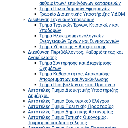
αυθαιρέτων/ επικίνδυνων κατασκευών
Τμήμα Πολεοδομικών Εφαρμογών
Γραφείο Διοικητικής Υποστήριξης Υ.ΔΟΜ
Διεύθυνση Τεχνικών Υπηρεσιών
Τμήμα Τεχνικών Έργων, Κτιριακών και
Υποδομών
Τμήμα Ηλεκτρομηχανολογικών,
Ενεργειακών Έργων και Συγκοινωνιών
Τμήμα Ύδρευσης – Αποχέτευσης
Διεύθυνση Περιβάλλοντος, Καθαριότητας και
Ανακύκλωσης
Τμήμα Συντήρησης και Διαχείρισης
Οχημάτων
Τμήμα Καθαριότητας, Αποκομιδής
Απορριμμάτων και Ανακύκλωσης
Τμήμα Περιβάλλοντος και Πρασίνου
Αυτοτελές Τμήμα Διοικητικής Υποστήριξης
Δημάρχου
Αυτοτελές Τμήμα Εσωτερικού Ελέγχου
Αυτοτελές Τμήμα Πολιτικής Προστασίας
Αυτοτελές Τμήμα Δημοτικής Αστυνομίας
Αυτοτελές Τμήμα Τοπικής Οικονομίας,
Τουρισμού και Απασχόλησης