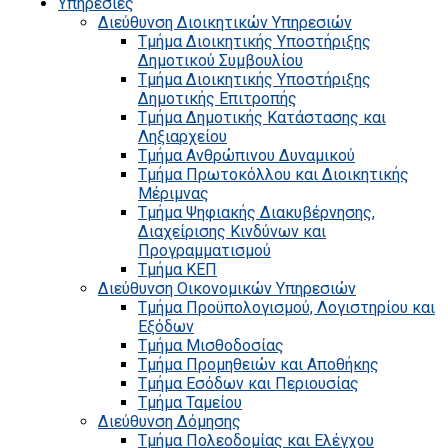
Υπηρεσίες
Διεύθυνση Διοικητικών Υπηρεσιών
Τμήμα Διοικητικής Υποστήριξης
Δημοτικού Συμβουλίου
Τμήμα Διοικητικής Υποστήριξης
Δημοτικής Επιτροπής
Τμήμα Δημοτικής Κατάστασης και
Ληξιαρχείου
Τμήμα Ανθρώπινου Δυναμικού
Τμήμα Πρωτοκόλλου και Διοικητικής
Μέριμνας
Τμήμα Ψηφιακής Διακυβέρνησης,
Διαχείρισης Κινδύνων και
Προγραμματισμού
Τμήμα ΚΕΠ
Διεύθυνση Οικονομικών Υπηρεσιών
Τμήμα Προϋπολογισμού, Λογιστηρίου και
Εξόδων
Τμήμα Μισθοδοσίας
Τμήμα Προμηθειών και Αποθήκης
Τμήμα Εσόδων και Περιουσίας
Τμήμα Ταμείου
Διεύθυνση Δόμησης
Τμήμα Πολεοδομίας και Ελέγχου