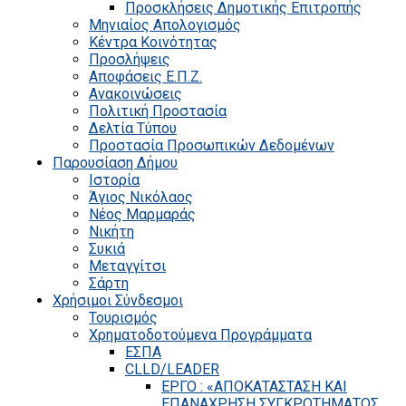
Προσκλήσεις Δημοτικής Επιτροπής
Μηνιαίος Απολογισμός
Κέντρα Κοινότητας
Προσλήψεις
Αποφάσεις Ε.Π.Ζ.
Ανακοινώσεις
Πολιτική Προστασία
Δελτία Τύπου
Προστασία Προσωπικών Δεδομένων
Παρουσίαση Δήμου
Ιστορία
Άγιος Νικόλαος
Νέος Μαρμαράς
Νικήτη
Συκιά
Μεταγγίτσι
Σάρτη
Χρήσιμοι Σύνδεσμοι
Τουρισμός
Χρηματοδοτούμενα Προγράμματα
ΕΣΠΑ
CLLD/LEADER
ΕΡΓΟ : «ΑΠΟΚΑΤΑΣΤΑΣΗ ΚΑΙ
ΕΠΑΝΑΧΡΗΣΗ ΣΥΓΚΡΟΤΗΜΑΤΟΣ