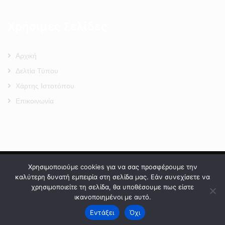
Χρήσιμες Σελίδες
Αρχική
Δελτία Τύπου
Χάρτης Ιστοτόπου
Επικοινωνία
Πολιτική Προστασίας Προσωπικών Δεδομένων
–
Πολιτική Cookies
–
Χρησιμοποιούμε cookies για να σας προσφέρουμε την
Όροι Χρήσης
καλύτερη δυνατή εμπειρία στη σελίδα μας. Εάν συνεχίσετε να
χρησιμοποιείτε τη σελίδα, θα υποθέσουμε πως είστε
ικανοποιημένοι με αυτό.
Εντάξει
Όχι
2024 © Developed by
MyCompany Projects