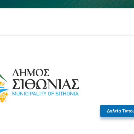
Δελτία Τύπο