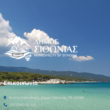
Επικοινωνία
Νικήτη Χαλκιδικής, Δήμος Σιθωνίας, ΤΚ: 63088
2375350100 102