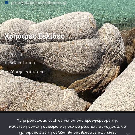
protokolo@dimossithonias.gr
Χρήσιμες Σελίδες
Αρχική
Δελτία Τύπου
Χάρτης Ιστοτόπου
Επικοινωνία
Πολιτική Προστασίας Προσωπικών Δεδομένων
–
Πολιτική Cookies
–
Χρησιμοποιούμε cookies για να σας προσφέρουμε την
Όροι Χρήσης
καλύτερη δυνατή εμπειρία στη σελίδα μας. Εάν συνεχίσετε να
χρησιμοποιείτε τη σελίδα, θα υποθέσουμε πως είστε