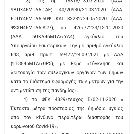
3) τις αρ. 18318/13.03.2020 (ΑΔΑ:
9ΛΠΧ46ΜΤΛ6-1ΑΕ), 40/20930/31-03-2020 (ΑΔΑ:
6ΩΠΥ46ΜΤΛ6-50Ψ ΚΑΙ 33282/29.05.2020 (ΑΔΑ:
Ψ3ΧΝ46ΜΤΛ6-ΑΨ7), αρ. 426/77233/13.11.2020
(ΑΔΑ: 6ΩΚΛ46ΜΤΛ6-ΥΔ4) εγκύκλιοι του
Υπουργείου Εσωτερικών. Την με αριθμό εγκύκλιο
643, αριθ. πρωτ.: 69472/24.09.2021 με ΑΔΑ
(ΨΕ3846ΜΤΛ6-0Ρ5), με θέμα «Σύγκληση και
λειτουργία των συλλογικών οργάνων των δήμων
κατά το διάστημα εφαρμογής των μέτρων για την
αντιμετώπιση της πανδημίας».
4) το ΦΕΚ 4829/τεύχος Β/02-11-2020 «
Έκτακτα μέτρα προστασίας της δημόσια υγείας
από τον κίνδυνο περαιτέρω διασποράς του
κορωνοϊού Covid-19»,