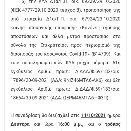
5) την ΚΥΑ Δ1α/Γ.Π. οικ. 69239/29.10.2020
(ΦΕΚ 4777/29.10.2020 τεύχος Β), τροποποίηση της
υπό στοιχεία Δ1α/Γ.Π. οικ. 67924/23.10.2020
κοινής υπουργικής απόφασης «Κανόνες τήρησης
αποστάσεων και άλλα μέτρα προστασίας στο
σύνολο της Επικράτειας, προς περιορισμό της
διασποράς του κορωνοϊού Covid-19» (Β’ 4709). Και
των συμπληρωματικών ΚΥΑ μέχρι σήμερα. 61η
εγκύκλιος Αριθμ. πρωτ.: ΔΙΔΑΔ/Φ.69/182/οικ.
17896/20-09-2021 (ΑΔΑ: 9ΝΙΖ46ΜΤΛ6-ΑΚ6) και 62η
εγκύκλιος Αριθμ. πρωτ.: ΔΙΔΑΔ/Φ.69/183/οικ.
18664/30-09-2021 (ΑΔΑ: ΩΞΡΜ46ΜΤΛ6—Φ3Π).
Η συνεδρίαση θα διεξαχθεί στις
11/10/2021
ημέρα
Δευτέρα
και ώρα
16:00 μ.μ.,
και ο
τρόπος