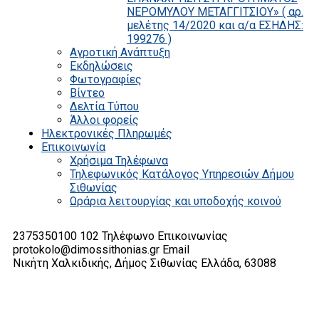
ΝΕΡΟΜΥΛΟΥ ΜΕΤΑΓΓΙΤΣΙΟΥ» ( αρ.
μελέτης 14/2020 και α/α ΕΣΗΔΗΣ:
199276 )
Αγροτική Ανάπτυξη
Εκδηλώσεις
Φωτογραφίες
Βίντεο
Δελτία Τύπου
Άλλοι φορείς
Ηλεκτρονικές Πληρωμές
Επικοινωνία
Χρήσιμα Τηλέφωνα
Τηλεφωνικός Κατάλογος Υπηρεσιών Δήμου
Σιθωνίας
Ωράρια λειτουργίας και υποδοχής κοινού
2375350100 102
Τηλέφωνο Επικοινωνίας
protokolo@dimossithonias.gr
Email
Νικήτη Χαλκιδικής, Δήμος Σιθωνίας
Ελλάδα, 63088