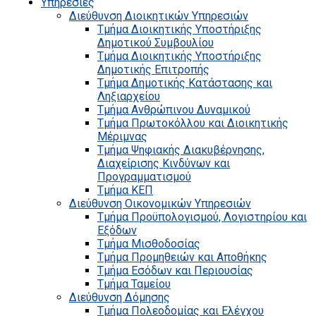
Υπηρεσίες
Διεύθυνση Διοικητικών Υπηρεσιών
Τμήμα Διοικητικής Υποστήριξης
Δημοτικού Συμβουλίου
Τμήμα Διοικητικής Υποστήριξης
Δημοτικής Επιτροπής
Τμήμα Δημοτικής Κατάστασης και
Ληξιαρχείου
Τμήμα Ανθρώπινου Δυναμικού
Τμήμα Πρωτοκόλλου και Διοικητικής
Μέριμνας
Τμήμα Ψηφιακής Διακυβέρνησης,
Διαχείρισης Κινδύνων και
Προγραμματισμού
Τμήμα ΚΕΠ
Διεύθυνση Οικονομικών Υπηρεσιών
Τμήμα Προϋπολογισμού, Λογιστηρίου και
Εξόδων
Τμήμα Μισθοδοσίας
Τμήμα Προμηθειών και Αποθήκης
Τμήμα Εσόδων και Περιουσίας
Τμήμα Ταμείου
Διεύθυνση Δόμησης
Τμήμα Πολεοδομίας και Ελέγχου