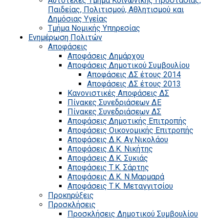
Αυτοτελές Τμήμα Κοινωνικής Προστασίας,
Παιδείας, Πολιτισμού, Αθλητισμού και
Δημόσιας Υγείας
Τμήμα Νομικής Υπηρεσίας
Ενημέρωση Πολιτών
Αποφάσεις
Αποφάσεις Δημάρχου
Αποφάσεις Δημοτικού Συμβουλίου
Αποφάσεις ΔΣ έτους 2014
Αποφάσεις ΔΣ έτους 2013
Κανονιστικές Αποφάσεις ΔΣ
Πίνακες Συνεδριάσεων ΔΕ
Πίνακες Συνεδριάσεων ΔΣ
Αποφάσεις Δημοτικής Επιτροπής
Αποφάσεις Οικονομικής Επιτροπής
Αποφάσεις Δ.Κ. Αγ.Νικολάου
Αποφάσεις Δ.Κ. Νικήτης
Αποφάσεις Δ.Κ. Συκιάς
Αποφάσεις Τ.Κ. Σάρτης
Αποφάσεις Δ.Κ. Ν.Μαρμαρά
Αποφάσεις Τ.Κ. Μεταγγιτσίου
Προκηρύξεις
Προσκλήσεις
Προσκλήσεις Δημοτικού Συμβουλίου