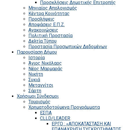
Προσκλήσεις Δημοτικής Επιτροπής
Μηνιαίος Απολογισμός
Κέντρα Κοινότητας
Προσλήψεις
Αποφάσεις Ε.Π.Ζ.
Ανακοινώσεις
Πολιτική Προστασία
Δελτία Τύπου
Προστασία Προσωπικών Δεδομένων
Παρουσίαση Δήμου
Ιστορία
Άγιος Νικόλαος
Νέος Μαρμαράς
Νικήτη
Συκιά
Μεταγγίτσι
Σάρτη
Χρήσιμοι Σύνδεσμοι
Τουρισμός
Χρηματοδοτούμενα Προγράμματα
ΕΣΠΑ
CLLD/LEADER
ΕΡΓΟ : «ΑΠΟΚΑΤΑΣΤΑΣΗ ΚΑΙ
ΕΠΑΝΑΧΡΗΣΗ ΣΥΓΚΡΟΤΗΜΑΤΟΣ