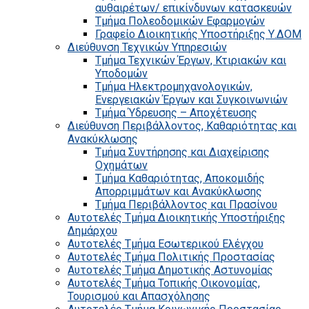
αυθαιρέτων/ επικίνδυνων κατασκευών
Τμήμα Πολεοδομικών Εφαρμογών
Γραφείο Διοικητικής Υποστήριξης Υ.ΔΟΜ
Διεύθυνση Τεχνικών Υπηρεσιών
Τμήμα Τεχνικών Έργων, Κτιριακών και
Υποδομών
Τμήμα Ηλεκτρομηχανολογικών,
Ενεργειακών Έργων και Συγκοινωνιών
Τμήμα Ύδρευσης – Αποχέτευσης
Διεύθυνση Περιβάλλοντος, Καθαριότητας και
Ανακύκλωσης
Τμήμα Συντήρησης και Διαχείρισης
Οχημάτων
Τμήμα Καθαριότητας, Αποκομιδής
Απορριμμάτων και Ανακύκλωσης
Τμήμα Περιβάλλοντος και Πρασίνου
Αυτοτελές Τμήμα Διοικητικής Υποστήριξης
Δημάρχου
Αυτοτελές Τμήμα Εσωτερικού Ελέγχου
Αυτοτελές Τμήμα Πολιτικής Προστασίας
Αυτοτελές Τμήμα Δημοτικής Αστυνομίας
Αυτοτελές Τμήμα Τοπικής Οικονομίας,
Τουρισμού και Απασχόλησης