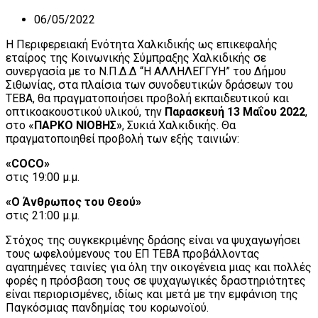
06/05/2022
Η Περιφερειακή Ενότητα Χαλκιδικής ως επικεφαλής
εταίρος της Κοινωνικής Σύμπραξης Χαλκιδικής σε
συνεργασία με το Ν.Π.Δ.Δ “Η ΑΛΛΗΛΕΓΓΥΗ” του Δήμου
Σιθωνίας, στα πλαίσια των συνοδευτικών δράσεων του
ΤΕΒΑ, θα πραγματοποιήσει προβολή εκπαιδευτικού και
οπτικοακουστικού υλικού, την
Παρασκευή 13 Μαΐου 2022
,
στο «
ΠΑΡΚΟ ΝΙΟΒΗΣ»
, Συκιά Χαλκιδικής. Θα
πραγματοποιηθεί προβολή των εξής ταινιών:
«COCO»
στις 19:00 μ.μ.
«O Άνθρωπος του Θεού»
στις 21:00 μ.μ.
Στόχος της συγκεκριμένης δράσης είναι να ψυχαγωγήσει
τους ωφελούμενους του ΕΠ ΤΕΒΑ προβάλλοντας
αγαπημένες ταινίες για όλη την οικογένεια μιας και πολλές
φορές η πρόσβαση τους σε ψυχαγωγικές δραστηριότητες
είναι περιορισμένες, ιδίως και μετά με την εμφάνιση της
Παγκόσμιας πανδημίας του κορωνοϊού.