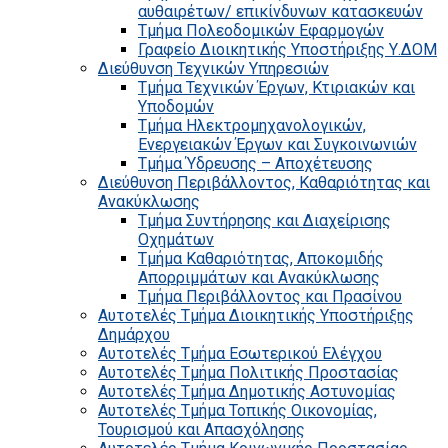
αυθαιρέτων/ επικίνδυνων κατασκευών
Τμήμα Πολεοδομικών Εφαρμογών
Γραφείο Διοικητικής Υποστήριξης Υ.ΔΟΜ
Διεύθυνση Τεχνικών Υπηρεσιών
Τμήμα Τεχνικών Έργων, Κτιριακών και
Υποδομών
Τμήμα Ηλεκτρομηχανολογικών,
Ενεργειακών Έργων και Συγκοινωνιών
Τμήμα Ύδρευσης – Αποχέτευσης
Διεύθυνση Περιβάλλοντος, Καθαριότητας και
Ανακύκλωσης
Τμήμα Συντήρησης και Διαχείρισης
Οχημάτων
Τμήμα Καθαριότητας, Αποκομιδής
Απορριμμάτων και Ανακύκλωσης
Τμήμα Περιβάλλοντος και Πρασίνου
Αυτοτελές Τμήμα Διοικητικής Υποστήριξης
Δημάρχου
Αυτοτελές Τμήμα Εσωτερικού Ελέγχου
Αυτοτελές Τμήμα Πολιτικής Προστασίας
Αυτοτελές Τμήμα Δημοτικής Αστυνομίας
Αυτοτελές Τμήμα Τοπικής Οικονομίας,
Τουρισμού και Απασχόλησης