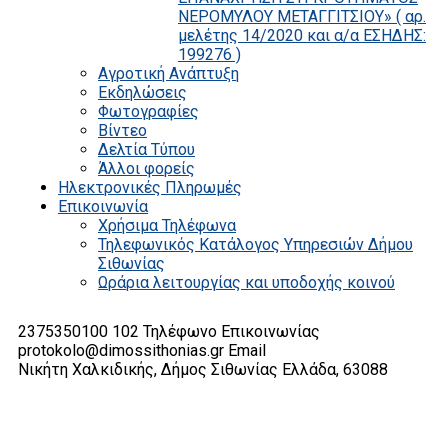
ΝΕΡΟΜΥΛΟΥ ΜΕΤΑΓΓΙΤΣΙΟΥ» ( αρ.
μελέτης 14/2020 και α/α ΕΣΗΔΗΣ:
199276 )
Αγροτική Ανάπτυξη
Εκδηλώσεις
Φωτογραφίες
Βίντεο
Δελτία Τύπου
Άλλοι φορείς
Ηλεκτρονικές Πληρωμές
Επικοινωνία
Χρήσιμα Τηλέφωνα
Τηλεφωνικός Κατάλογος Υπηρεσιών Δήμου
Σιθωνίας
Ωράρια λειτουργίας και υποδοχής κοινού
2375350100 102
Τηλέφωνο Επικοινωνίας
protokolo@dimossithonias.gr
Email
Νικήτη Χαλκιδικής, Δήμος Σιθωνίας
Ελλάδα, 63088