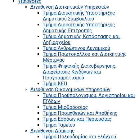
Υπηρεσίες
Διεύθυνση Διοικητικών Υπηρεσιών
Τμήμα Διοικητικής Υποστήριξης
Δημοτικού Συμβουλίου
Τμήμα Διοικητικής Υποστήριξης
Δημοτικής Επιτροπής
Τμήμα Δημοτικής Κατάστασης και
Ληξιαρχείου
Τμήμα Ανθρώπινου Δυναμικού
Τμήμα Πρωτοκόλλου και Διοικητικής
Μέριμνας
Τμήμα Ψηφιακής Διακυβέρνησης,
Διαχείρισης Κινδύνων και
Προγραμματισμού
Τμήμα ΚΕΠ
Διεύθυνση Οικονομικών Υπηρεσιών
Τμήμα Προϋπολογισμού, Λογιστηρίου και
Εξόδων
Τμήμα Μισθοδοσίας
Τμήμα Προμηθειών και Αποθήκης
Τμήμα Εσόδων και Περιουσίας
Τμήμα Ταμείου
Διεύθυνση Δόμησης
Τμήμα Πολεοδομίας και Ελέγχου