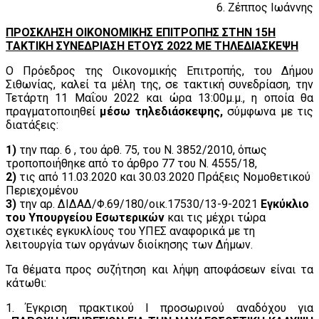
6. Ζέππος Ιωάννης
ΠΡΟΣΚΛΗΣΗ ΟΙΚΟΝΟΜΙΚΗΣ ΕΠΙΤΡΟΠΗΣ ΣΤΗΝ 15Η
ΤΑΚΤΙΚΗ ΣΥΝΕΔΡΙΑΣΗ ΕΤΟΥΣ 2022 ΜΕ ΤΗΛΕΔΙΑΣΚΕΨΗ
Ο Πρόεδρος της Οικονομικής Επιτροπής, του Δήμου
Σιθωνίας, καλεί τα μέλη της, σε τακτική συνεδρίαση, την
Τετάρτη 11 Μαΐου 2022 και ώρα 13:00μ.μ., η οποία θα
πραγματοποιηθεί
μέσω τηλεδιάσκεψης,
σύμφωνα με τις
διατάξεις:
1)
την παρ. 6 , του άρθ. 75, του Ν. 3852/2010, όπως
τροποποιήθηκε από το άρθρο 77 του N. 4555/18,
2)
τις από 11.03.2020 και 30.03.2020 Πράξεις Νομοθετικού
Περιεχομένου
3)
την αρ. ΔΙΔΑΔ/Φ.69/180/οικ.17530/13-9-2021
Εγκύκλιο
του Υπουργείου Εσωτερικών
και τις μέχρι τώρα
σχετικές εγκυκλίους του ΥΠΕΣ αναφορικά με τη
λειτουργία των οργάνων διοίκησης των Δήμων.
Τα θέματα προς συζήτηση και λήψη αποφάσεων είναι τα
κάτωθι:
1. Έγκριση πρακτικού Ι προσωρινού αναδόχου για