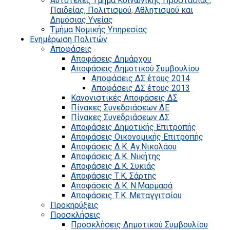
Αυτοτελές Τμήμα Κοινωνικής Προστασίας,
Παιδείας, Πολιτισμού, Αθλητισμού και
Δημόσιας Υγείας
Τμήμα Νομικής Υπηρεσίας
Ενημέρωση Πολιτών
Αποφάσεις
Αποφάσεις Δημάρχου
Αποφάσεις Δημοτικού Συμβουλίου
Αποφάσεις ΔΣ έτους 2014
Αποφάσεις ΔΣ έτους 2013
Κανονιστικές Αποφάσεις ΔΣ
Πίνακες Συνεδριάσεων ΔΕ
Πίνακες Συνεδριάσεων ΔΣ
Αποφάσεις Δημοτικής Επιτροπής
Αποφάσεις Οικονομικής Επιτροπής
Αποφάσεις Δ.Κ. Αγ.Νικολάου
Αποφάσεις Δ.Κ. Νικήτης
Αποφάσεις Δ.Κ. Συκιάς
Αποφάσεις Τ.Κ. Σάρτης
Αποφάσεις Δ.Κ. Ν.Μαρμαρά
Αποφάσεις Τ.Κ. Μεταγγιτσίου
Προκηρύξεις
Προσκλήσεις
Προσκλήσεις Δημοτικού Συμβουλίου