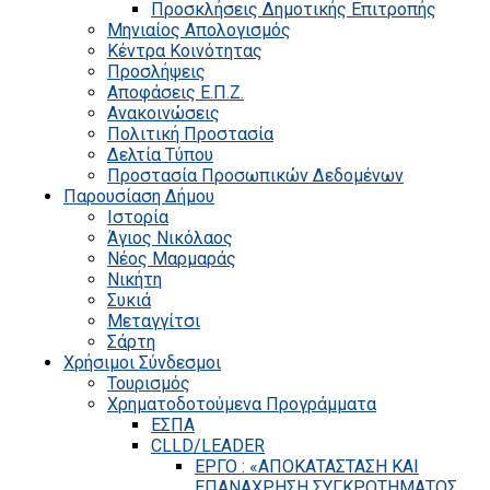
Προσκλήσεις Δημοτικής Επιτροπής
Μηνιαίος Απολογισμός
Κέντρα Κοινότητας
Προσλήψεις
Αποφάσεις Ε.Π.Ζ.
Ανακοινώσεις
Πολιτική Προστασία
Δελτία Τύπου
Προστασία Προσωπικών Δεδομένων
Παρουσίαση Δήμου
Ιστορία
Άγιος Νικόλαος
Νέος Μαρμαράς
Νικήτη
Συκιά
Μεταγγίτσι
Σάρτη
Χρήσιμοι Σύνδεσμοι
Τουρισμός
Χρηματοδοτούμενα Προγράμματα
ΕΣΠΑ
CLLD/LEADER
ΕΡΓΟ : «ΑΠΟΚΑΤΑΣΤΑΣΗ ΚΑΙ
ΕΠΑΝΑΧΡΗΣΗ ΣΥΓΚΡΟΤΗΜΑΤΟΣ