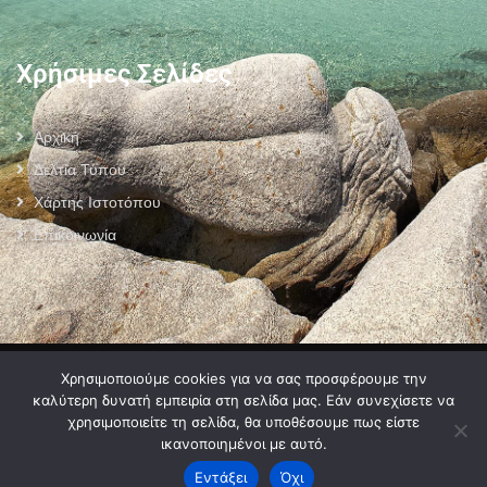
Χρήσιμες Σελίδες
Αρχική
Δελτία Τύπου
Χάρτης Ιστοτόπου
Επικοινωνία
Πολιτική Προστασίας Προσωπικών Δεδομένων
–
Πολιτική Cookies
–
Χρησιμοποιούμε cookies για να σας προσφέρουμε την
Όροι Χρήσης
καλύτερη δυνατή εμπειρία στη σελίδα μας. Εάν συνεχίσετε να
χρησιμοποιείτε τη σελίδα, θα υποθέσουμε πως είστε
ικανοποιημένοι με αυτό.
Εντάξει
Όχι
2024 © Developed by
MyCompany Projects