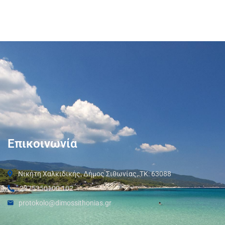
Επικοινωνία
Νικήτη Χαλκιδικής, Δήμος Σιθωνίας, ΤΚ: 63088
2375350100 102
protokolo@dimossithonias.gr