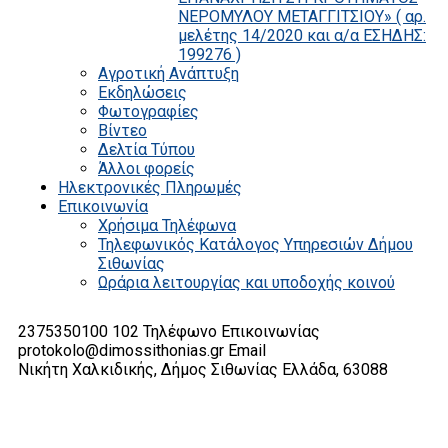
ΝΕΡΟΜΥΛΟΥ ΜΕΤΑΓΓΙΤΣΙΟΥ» ( αρ.
μελέτης 14/2020 και α/α ΕΣΗΔΗΣ:
199276 )
Αγροτική Ανάπτυξη
Εκδηλώσεις
Φωτογραφίες
Βίντεο
Δελτία Τύπου
Άλλοι φορείς
Ηλεκτρονικές Πληρωμές
Επικοινωνία
Χρήσιμα Τηλέφωνα
Τηλεφωνικός Κατάλογος Υπηρεσιών Δήμου
Σιθωνίας
Ωράρια λειτουργίας και υποδοχής κοινού
2375350100 102
Τηλέφωνο Επικοινωνίας
protokolo@dimossithonias.gr
Email
Νικήτη Χαλκιδικής, Δήμος Σιθωνίας
Ελλάδα, 63088