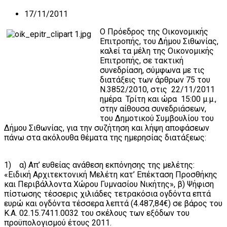
17/11/2011
Ο Πρόεδρος της Οικονομικής
Επιτροπής, του Δήμου Σιθωνίας,
καλεί τα μέλη της Οικονομικής
Επιτροπής, σε τακτική
συνεδρίαση, σύμφωνα με τις
διατάξεις των άρθρων 75 του
Ν.3852/2010, στις 22/11/2011
ημέρα Τρίτη και ώρα 15:00 μ.μ.,
στην αίθουσα συνεδριάσεων,
του Δημοτικού Συμβουλίου του
Δήμου Σιθωνίας, για την συζήτηση και λήψη αποφάσεων
πάνω στα ακόλουθα θέματα της ημερησίας διατάξεως:
1) α) Απ’ ευθείας ανάθεση εκπόνησης της μελέτης:
«Ειδική Αρχιτεκτονική Μελέτη κατ’ Επέκταση Προσθήκης
και Περιβάλλοντα Χώρου Γυμνασίου Νικήτης», β) Ψήφιση
πίστωσης τέσσερις χιλιάδες τετρακόσια ογδόντα επτά
ευρώ και ογδόντα τέσσερα λεπτά (4.487,84€) σε βάρος του
Κ.Α. 02.15.7411.0032 του σκέλους των εξόδων του
προϋπολογισμού έτους 2011.