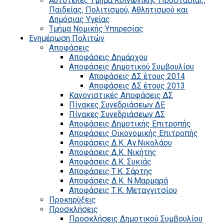
Αυτοτελές Τμήμα Κοινωνικής Προστασίας,
Παιδείας, Πολιτισμού, Αθλητισμού και
Δημόσιας Υγείας
Τμήμα Νομικής Υπηρεσίας
Ενημέρωση Πολιτών
Αποφάσεις
Αποφάσεις Δημάρχου
Αποφάσεις Δημοτικού Συμβουλίου
Αποφάσεις ΔΣ έτους 2014
Αποφάσεις ΔΣ έτους 2013
Κανονιστικές Αποφάσεις ΔΣ
Πίνακες Συνεδριάσεων ΔΕ
Πίνακες Συνεδριάσεων ΔΣ
Αποφάσεις Δημοτικής Επιτροπής
Αποφάσεις Οικονομικής Επιτροπής
Αποφάσεις Δ.Κ. Αγ.Νικολάου
Αποφάσεις Δ.Κ. Νικήτης
Αποφάσεις Δ.Κ. Συκιάς
Αποφάσεις Τ.Κ. Σάρτης
Αποφάσεις Δ.Κ. Ν.Μαρμαρά
Αποφάσεις Τ.Κ. Μεταγγιτσίου
Προκηρύξεις
Προσκλήσεις
Προσκλήσεις Δημοτικού Συμβουλίου