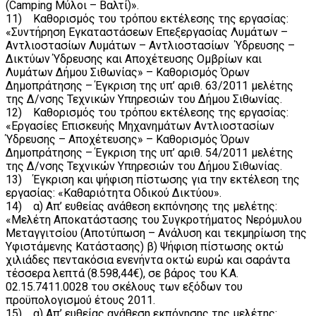
(Camping Μύλοι – Βαλτί)».
11) Καθορισμός του τρόπου εκτέλεσης της εργασίας:
«Συντήρηση Εγκαταστάσεων Επεξεργασίας Λυμάτων –
Αντλιοστασίων Λυμάτων – Αντλιοστασίων Ύδρευσης –
Δικτύων Ύδρευσης και Αποχέτευσης Ομβρίων και
Λυμάτων Δήμου Σιθωνίας» – Καθορισμός Όρων
Δημοπράτησης – Έγκριση της υπ’ αριθ. 63/2011 μελέτης
της Δ/νσης Τεχνικών Υπηρεσιών του Δήμου Σιθωνίας.
12) Καθορισμός του τρόπου εκτέλεσης της εργασίας:
«Εργασίες Επισκευής Μηχανημάτων Αντλιοστασίων
Ύδρευσης – Αποχέτευσης» – Καθορισμός Όρων
Δημοπράτησης – Έγκριση της υπ’ αριθ. 54/2011 μελέτης
της Δ/νσης Τεχνικών Υπηρεσιών του Δήμου Σιθωνίας.
13) Έγκριση και ψήφιση πίστωσης για την εκτέλεση της
εργασίας: «Καθαριότητα Οδικού Δικτύου».
14) α) Απ’ ευθείας ανάθεση εκπόνησης της μελέτης:
«Μελέτη Αποκατάστασης του Συγκροτήματος Νερόμυλου
Μεταγγιτσίου (Αποτύπωση – Ανάλυση και τεκμηρίωση της
Υφιστάμενης Κατάστασης) β) Ψήφιση πίστωσης οκτώ
χιλιάδες πεντακόσια ενενήντα οκτώ ευρώ και σαράντα
τέσσερα λεπτά (8.598,44€), σε βάρος του Κ.Α.
02.15.7411.0028 του σκέλους των εξόδων του
προϋπολογισμού έτους 2011.
15) α) Απ’ ευθείας ανάθεση εκπόνησης της μελέτης: