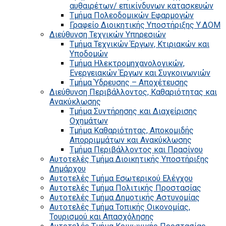
αυθαιρέτων/ επικίνδυνων κατασκευών
Τμήμα Πολεοδομικών Εφαρμογών
Γραφείο Διοικητικής Υποστήριξης Υ.ΔΟΜ
Διεύθυνση Τεχνικών Υπηρεσιών
Τμήμα Τεχνικών Έργων, Κτιριακών και
Υποδομών
Τμήμα Ηλεκτρομηχανολογικών,
Ενεργειακών Έργων και Συγκοινωνιών
Τμήμα Ύδρευσης – Αποχέτευσης
Διεύθυνση Περιβάλλοντος, Καθαριότητας και
Ανακύκλωσης
Τμήμα Συντήρησης και Διαχείρισης
Οχημάτων
Τμήμα Καθαριότητας, Αποκομιδής
Απορριμμάτων και Ανακύκλωσης
Τμήμα Περιβάλλοντος και Πρασίνου
Αυτοτελές Τμήμα Διοικητικής Υποστήριξης
Δημάρχου
Αυτοτελές Τμήμα Εσωτερικού Ελέγχου
Αυτοτελές Τμήμα Πολιτικής Προστασίας
Αυτοτελές Τμήμα Δημοτικής Αστυνομίας
Αυτοτελές Τμήμα Τοπικής Οικονομίας,
Τουρισμού και Απασχόλησης