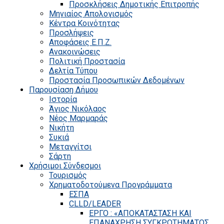
Προσκλήσεις Δημοτικής Επιτροπής
Μηνιαίος Απολογισμός
Κέντρα Κοινότητας
Προσλήψεις
Αποφάσεις Ε.Π.Ζ.
Ανακοινώσεις
Πολιτική Προστασία
Δελτία Τύπου
Προστασία Προσωπικών Δεδομένων
Παρουσίαση Δήμου
Ιστορία
Άγιος Νικόλαος
Νέος Μαρμαράς
Νικήτη
Συκιά
Μεταγγίτσι
Σάρτη
Χρήσιμοι Σύνδεσμοι
Τουρισμός
Χρηματοδοτούμενα Προγράμματα
ΕΣΠΑ
CLLD/LEADER
ΕΡΓΟ : «ΑΠΟΚΑΤΑΣΤΑΣΗ ΚΑΙ
ΕΠΑΝΑΧΡΗΣΗ ΣΥΓΚΡΟΤΗΜΑΤΟΣ