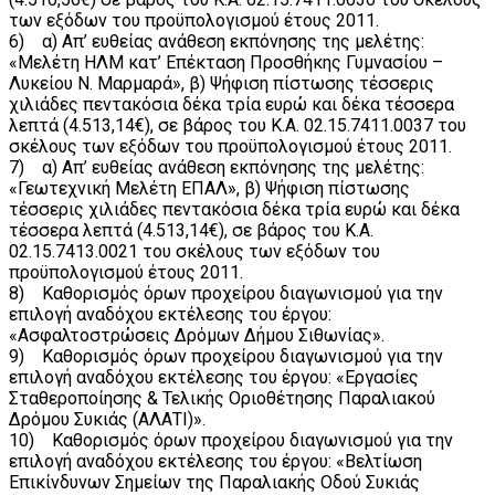
των εξόδων του προϋπολογισμού έτους 2011.
6) α) Απ’ ευθείας ανάθεση εκπόνησης της μελέτης:
«Μελέτη ΗΛΜ κατ’ Επέκταση Προσθήκης Γυμνασίου –
Λυκείου Ν. Μαρμαρά», β) Ψήφιση πίστωσης τέσσερις
χιλιάδες πεντακόσια δέκα τρία ευρώ και δέκα τέσσερα
λεπτά (4.513,14€), σε βάρος του Κ.Α. 02.15.7411.0037 του
σκέλους των εξόδων του προϋπολογισμού έτους 2011.
7) α) Απ’ ευθείας ανάθεση εκπόνησης της μελέτης:
«Γεωτεχνική Μελέτη ΕΠΑΛ», β) Ψήφιση πίστωσης
τέσσερις χιλιάδες πεντακόσια δέκα τρία ευρώ και δέκα
τέσσερα λεπτά (4.513,14€), σε βάρος του Κ.Α.
02.15.7413.0021 του σκέλους των εξόδων του
προϋπολογισμού έτους 2011.
8) Καθορισμός όρων προχείρου διαγωνισμού για την
επιλογή αναδόχου εκτέλεσης του έργου:
«Ασφαλτοστρώσεις Δρόμων Δήμου Σιθωνίας».
9) Καθορισμός όρων προχείρου διαγωνισμού για την
επιλογή αναδόχου εκτέλεσης του έργου: «Εργασίες
Σταθεροποίησης & Τελικής Οριοθέτησης Παραλιακού
Δρόμου Συκιάς (ΑΛΑΤΙ)».
10) Καθορισμός όρων προχείρου διαγωνισμού για την
επιλογή αναδόχου εκτέλεσης του έργου: «Βελτίωση
Επικίνδυνων Σημείων της Παραλιακής Οδού Συκιάς