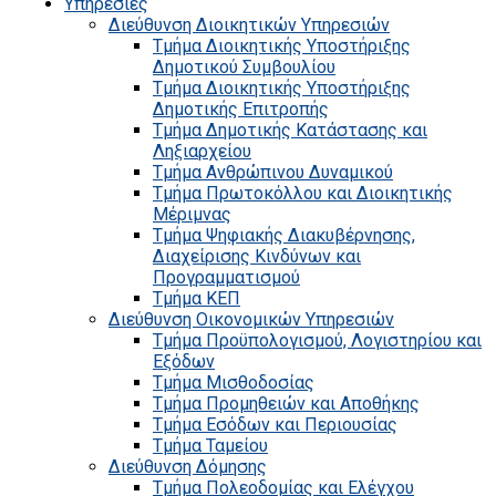
Υπηρεσίες
Διεύθυνση Διοικητικών Υπηρεσιών
Τμήμα Διοικητικής Υποστήριξης
Δημοτικού Συμβουλίου
Τμήμα Διοικητικής Υποστήριξης
Δημοτικής Επιτροπής
Τμήμα Δημοτικής Κατάστασης και
Ληξιαρχείου
Τμήμα Ανθρώπινου Δυναμικού
Τμήμα Πρωτοκόλλου και Διοικητικής
Μέριμνας
Τμήμα Ψηφιακής Διακυβέρνησης,
Διαχείρισης Κινδύνων και
Προγραμματισμού
Τμήμα ΚΕΠ
Διεύθυνση Οικονομικών Υπηρεσιών
Τμήμα Προϋπολογισμού, Λογιστηρίου και
Εξόδων
Τμήμα Μισθοδοσίας
Τμήμα Προμηθειών και Αποθήκης
Τμήμα Εσόδων και Περιουσίας
Τμήμα Ταμείου
Διεύθυνση Δόμησης
Τμήμα Πολεοδομίας και Ελέγχου