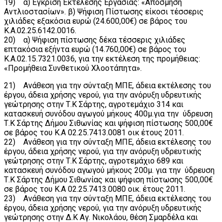
19) α) Έγκριση Εκτέλεσης Εργασίας: «Απόσμηση
Αντλιοστασίων». β) Ψήφιση Πίστωσης είκοσι τέσσερις
χιλιάδες εξακόσια ευρώ (24.600,00€) σε βάρος του
Κ.Α.02.25.6142.0016.
20) α) Ψήφιση πίστωσης δέκα τέσσερις χιλιάδες
επτακόσια εξήντα ευρώ (14.760,00€) σε βάρος του
Κ.Α.02.15.7321.0036, για την εκτέλεση της προμήθειας:
«Προμήθεια Συνθετικού Χλοοτάπητα».
21) Ανάθεση για την σύνταξη ΜΠΕ, άδεια εκτέλεσης του
έργου, άδεια χρήσης νερού, για την ανόρυξη υδρευτικής
γεώτρησης στην Τ.Κ Σάρτης, αγροτεμάχιο 314 και
κατασκευή συνόδου αγωγού μήκους 400μ.για την ύδρευση
Τ.Κ Σάρτης Δήμου Σιθωνίας και ψήφιση πίστωσης 500,00€
σε βάρος του Κ.Α 02.25.7413.0081 οικ έτους 2011.
22) Ανάθεση για την σύνταξη ΜΠΕ, άδεια εκτέλεσης του
έργου, άδεια χρήσης νερού, για την ανόρυξη υδρευτικής
γεώτρησης στην Τ.Κ Σάρτης, αγροτεμάχιο 689 και
κατασκευή συνόδου αγωγού μήκους 200μ. για την ύδρευση
Τ.Κ Σάρτης Δήμου Σιθωνίας και ψήφιση πίστωσης 500,00€
σε βάρος του Κ.Α 02.25.7413.0080 οικ. έτους 2011.
23) Ανάθεση για την σύνταξη ΜΠΕ, άδεια εκτέλεσης του
έργου, άδεια χρήσης νερού, για την ανόρυξη υδρευτικής
γεώτρησης στην Δ.Κ Αγ. Νικολάου, θέση Σμαρδέλα και