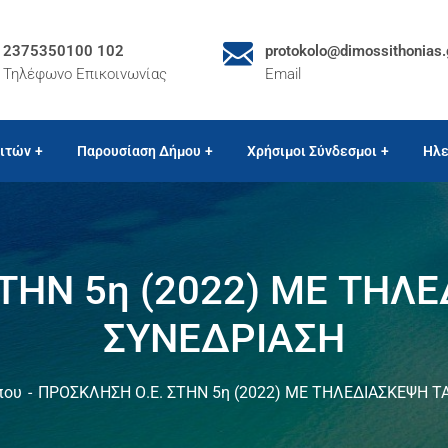
2375350100 102
protokolo@dimossithonias.
Τηλέφωνο Επικοινωνίας
Email
ιτών
Παρουσίαση Δήμου
Χρήσιμοι Σύνδεσμοι
Ηλε
ΤΗΝ 5η (2022) ΜΕ ΤΗΛ
ΣΥΝΕΔΡΙΑΣH
που
ΠΡΟΣΚΛΗΣΗ Ο.Ε. ΣΤΗΝ 5η (2022) ΜΕ ΤΗΛΕΔΙΑΣΚΕΨΗ Τ