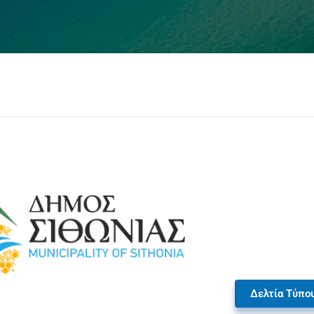
Δελτία Τύπο