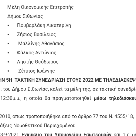
Μέλη Οικονομικής Επιτροπής
Δήμου Σιθωνίας
⦁
Γιουβαρλάκη Αικατερίνη
⦁
Ζήσιος Βασίλειος
⦁
Μαλλίνης Αθανάσιος
⦁
Φάλκος Αντώνιος
⦁
Ληστής Θεόδωρος
⦁
Ζέππος Ιωάννης
Ν 5Η ΤΑΚΤΙΚΗ ΣΥΝΕΔΡΙΑΣΗ ΕΤΟΥΣ 2022 ΜΕ ΤΗΛΕΔΙΑΣΚΕ
 του Δήμου Σιθωνίας, καλεί τα μέλη της, σε τακτική συνεδρί
12:30μ.μ., η οποία θα πραγματοποιηθεί
μέσω τηλεδιάσκε
852/2010, όπως τροποποιήθηκε από το άρθρο 77 του N. 4555/18,
 Πράξεις Νομοθετικού Περιεχομένου
13-9-2021
Εγκύκλιο του Υπουργείου Εσωτερικών
και τις μ