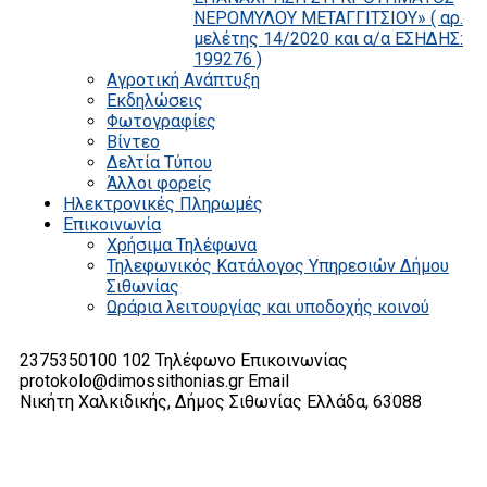
ΝΕΡΟΜΥΛΟΥ ΜΕΤΑΓΓΙΤΣΙΟΥ» ( αρ.
μελέτης 14/2020 και α/α ΕΣΗΔΗΣ:
199276 )
Αγροτική Ανάπτυξη
Εκδηλώσεις
Φωτογραφίες
Βίντεο
Δελτία Τύπου
Άλλοι φορείς
Ηλεκτρονικές Πληρωμές
Επικοινωνία
Χρήσιμα Τηλέφωνα
Τηλεφωνικός Κατάλογος Υπηρεσιών Δήμου
Σιθωνίας
Ωράρια λειτουργίας και υποδοχής κοινού
2375350100 102
Τηλέφωνο Επικοινωνίας
protokolo@dimossithonias.gr
Email
Νικήτη Χαλκιδικής, Δήμος Σιθωνίας
Ελλάδα, 63088