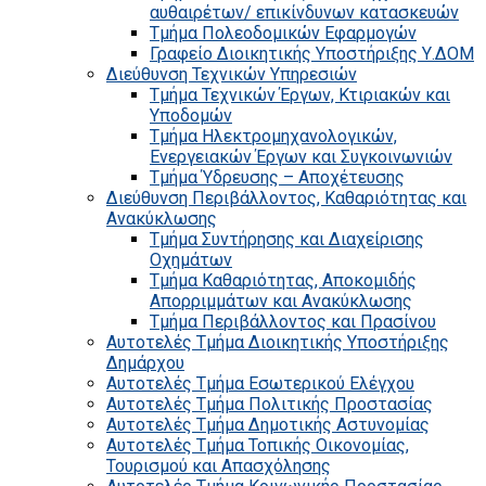
αυθαιρέτων/ επικίνδυνων κατασκευών
Τμήμα Πολεοδομικών Εφαρμογών
Γραφείο Διοικητικής Υποστήριξης Υ.ΔΟΜ
Διεύθυνση Τεχνικών Υπηρεσιών
Τμήμα Τεχνικών Έργων, Κτιριακών και
Υποδομών
Τμήμα Ηλεκτρομηχανολογικών,
Ενεργειακών Έργων και Συγκοινωνιών
Τμήμα Ύδρευσης – Αποχέτευσης
Διεύθυνση Περιβάλλοντος, Καθαριότητας και
Ανακύκλωσης
Τμήμα Συντήρησης και Διαχείρισης
Οχημάτων
Τμήμα Καθαριότητας, Αποκομιδής
Απορριμμάτων και Ανακύκλωσης
Τμήμα Περιβάλλοντος και Πρασίνου
Αυτοτελές Τμήμα Διοικητικής Υποστήριξης
Δημάρχου
Αυτοτελές Τμήμα Εσωτερικού Ελέγχου
Αυτοτελές Τμήμα Πολιτικής Προστασίας
Αυτοτελές Τμήμα Δημοτικής Αστυνομίας
Αυτοτελές Τμήμα Τοπικής Οικονομίας,
Τουρισμού και Απασχόλησης