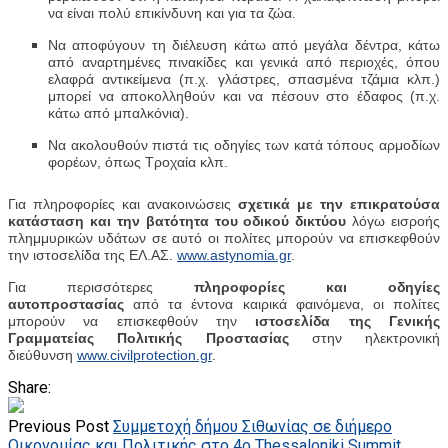
να είναι πολύ επικίνδυνη και για τα ζώα.
Να αποφύγουν τη διέλευση κάτω από μεγάλα δέντρα, κάτω
από αναρτημένες πινακίδες και γενικά από περιοχές, όπου
ελαφρά αντικείμενα (π.χ. γλάστρες, σπασμένα τζάμια κλπ.)
μπορεί να αποκολληθούν και να πέσουν στο έδαφος (π.χ.
κάτω από μπαλκόνια).
Να ακολουθούν πιστά τις οδηγίες των κατά τόπους αρμοδίων
φορέων, όπως Τροχαία κλπ.
Για πληροφορίες και ανακοινώσεις
σχετικά με την επικρατούσα
κατάσταση και την βατότητα του οδικού δικτύου
λόγω εισροής
πλημμυρικών υδάτων σε αυτό οι πολίτες μπορούν να επισκεφθούν
την ιστοσελίδα της ΕΛ.ΑΣ.
www.astynomia.gr
.
Για περισσότερες
πληροφορίες και οδηγίες
αυτοπροστασίας
από τα έντονα καιρικά φαινόμενα, οι πολίτες
μπορούν να επισκεφθούν την
ιστοσελίδα της Γενικής
Γραμματείας Πολιτικής Προστασίας
στην ηλεκτρονική
διεύθυνση
www.civilprotection.gr
.
Share:
Previous Post
Συμμετοχή δήμου Σιθωνίας σε διήμερο
Οικονομίας και Πολιτικής στο 4ο Thessaloniki Summit