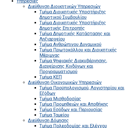
Υπηρεσίες
Διεύθυνση Διοικητικών Υπηρεσιών
Τμήμα Διοικητικής Υποστήριξης
Δημοτικού Συμβουλίου
Τμήμα Διοικητικής Υποστήριξης
Δημοτικής Επιτροπής
Τμήμα Δημοτικής Κατάστασης και
Ληξιαρχείου
Τμήμα Ανθρώπινου Δυναμικού
Τμήμα Πρωτοκόλλου και Διοικητικής
Μέριμνας
Τμήμα Ψηφιακής Διακυβέρνησης,
Διαχείρισης Κινδύνων και
Προγραμματισμού
Τμήμα ΚΕΠ
Διεύθυνση Οικονομικών Υπηρεσιών
Τμήμα Προϋπολογισμού, Λογιστηρίου και
Εξόδων
Τμήμα Μισθοδοσίας
Τμήμα Προμηθειών και Αποθήκης
Τμήμα Εσόδων και Περιουσίας
Τμήμα Ταμείου
Διεύθυνση Δόμησης
Τμήμα Πολεοδομίας και Ελέγχου