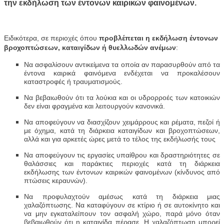
την εκδήλωση των έντονων καιρικών φαινομένων.
Ειδικότερα, σε περιοχές όπου
προβλέπεται η εκδήλωση έντονων
βροχοπτώσεων, καταιγίδων ή θυελλωδών ανέμων
:
Να ασφαλίσουν αντικείμενα τα οποία αν παρασυρθούν από τα
έντονα καιρικά φαινόμενα ενδέχεται να προκαλέσουν
καταστροφές ή τραυματισμούς.
Να βεβαιωθούν ότι τα λούκια και οι υδρορροές των κατοικιών
δεν είναι φραγμένα και λειτουργούν κανονικά.
Να αποφεύγουν να διασχίζουν χειμάρρους και ρέματα, πεζοί ή
με όχημα, κατά τη διάρκεια καταιγίδων και βροχοπτώσεων,
αλλά και για αρκετές ώρες μετά το τέλος της εκδήλωσής τους
Να αποφεύγουν τις εργασίες υπαίθρου και δραστηριότητες σε
θαλάσσιες και παράκτιες περιοχές κατά τη διάρκεια
εκδήλωσης των έντονων καιρικών φαινομένων (κίνδυνος από
πτώσεις κεραυνών).
Να προφυλαχτούν αμέσως κατά τη διάρκεια μιας
χαλαζόπτωσης. Να καταφύγουν σε κτίριο ή σε αυτοκίνητο και
να μην εγκαταλείπουν τον ασφαλή χώρο, παρά μόνο όταν
βεβαιωθούν ότι η καταιγίδα πέρασε. Η χαλαζόπτωση μπορεί