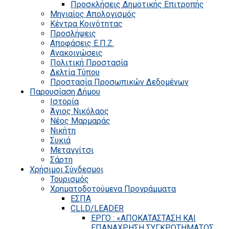
Προσκλήσεις Δημοτικής Επιτροπής
Μηνιαίος Απολογισμός
Κέντρα Κοινότητας
Προσλήψεις
Αποφάσεις Ε.Π.Ζ.
Ανακοινώσεις
Πολιτική Προστασία
Δελτία Τύπου
Προστασία Προσωπικών Δεδομένων
Παρουσίαση Δήμου
Ιστορία
Άγιος Νικόλαος
Νέος Μαρμαράς
Νικήτη
Συκιά
Μεταγγίτσι
Σάρτη
Χρήσιμοι Σύνδεσμοι
Τουρισμός
Χρηματοδοτούμενα Προγράμματα
ΕΣΠΑ
CLLD/LEADER
ΕΡΓΟ : «ΑΠΟΚΑΤΑΣΤΑΣΗ ΚΑΙ
ΕΠΑΝΑΧΡΗΣΗ ΣΥΓΚΡΟΤΗΜΑΤΟΣ