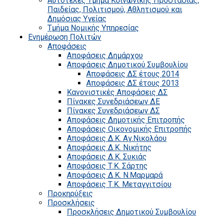
Αυτοτελές Τμήμα Κοινωνικής Προστασίας,
Παιδείας, Πολιτισμού, Αθλητισμού και
Δημόσιας Υγείας
Τμήμα Νομικής Υπηρεσίας
Ενημέρωση Πολιτών
Αποφάσεις
Αποφάσεις Δημάρχου
Αποφάσεις Δημοτικού Συμβουλίου
Αποφάσεις ΔΣ έτους 2014
Αποφάσεις ΔΣ έτους 2013
Κανονιστικές Αποφάσεις ΔΣ
Πίνακες Συνεδριάσεων ΔΕ
Πίνακες Συνεδριάσεων ΔΣ
Αποφάσεις Δημοτικής Επιτροπής
Αποφάσεις Οικονομικής Επιτροπής
Αποφάσεις Δ.Κ. Αγ.Νικολάου
Αποφάσεις Δ.Κ. Νικήτης
Αποφάσεις Δ.Κ. Συκιάς
Αποφάσεις Τ.Κ. Σάρτης
Αποφάσεις Δ.Κ. Ν.Μαρμαρά
Αποφάσεις Τ.Κ. Μεταγγιτσίου
Προκηρύξεις
Προσκλήσεις
Προσκλήσεις Δημοτικού Συμβουλίου