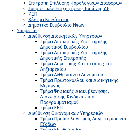
Επιτροπή Επίλυσης Φορολογικών Διαφορών
Τουριστικές Επιχειρήσεις Τορώνης ΑΕ
ΚΕΠ
Κέντρα Κοινότητας
Δημοτικό Συμβούλιο Νέων
Υπηρεσίες
Διεύθυνση Διοικητικών Υπηρεσιών
Τμήμα Διοικητικής Υποστήριξης
Δημοτικού Συμβουλίου
Τμήμα Διοικητικής Υποστήριξης
Δημοτικής Επιτροπής
Τμήμα Δημοτικής Κατάστασης και
Ληξιαρχείου
Τμήμα Ανθρώπινου Δυναμικού
Τμήμα Πρωτοκόλλου και Διοικητικής
Μέριμνας
Τμήμα Ψηφιακής Διακυβέρνησης,
Διαχείρισης Κινδύνων και
Προγραμματισμού
Τμήμα ΚΕΠ
Διεύθυνση Οικονομικών Υπηρεσιών
Τμήμα Προϋπολογισμού, Λογιστηρίου και
Εξόδων
Τμήμα Μισθοδοσίας