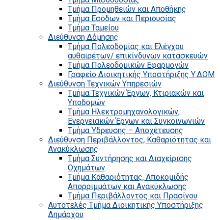
Τμήμα Προμηθειών και Αποθήκης
Τμήμα Εσόδων και Περιουσίας
Τμήμα Ταμείου
Διεύθυνση Δόμησης
Τμήμα Πολεοδομίας και Ελέγχου
αυθαιρέτων/ επικίνδυνων κατασκευών
Τμήμα Πολεοδομικών Εφαρμογών
Γραφείο Διοικητικής Υποστήριξης Υ.ΔΟΜ
Διεύθυνση Τεχνικών Υπηρεσιών
Τμήμα Τεχνικών Έργων, Κτιριακών και
Υποδομών
Τμήμα Ηλεκτρομηχανολογικών,
Ενεργειακών Έργων και Συγκοινωνιών
Τμήμα Ύδρευσης – Αποχέτευσης
Διεύθυνση Περιβάλλοντος, Καθαριότητας και
Ανακύκλωσης
Τμήμα Συντήρησης και Διαχείρισης
Οχημάτων
Τμήμα Καθαριότητας, Αποκομιδής
Απορριμμάτων και Ανακύκλωσης
Τμήμα Περιβάλλοντος και Πρασίνου
Αυτοτελές Τμήμα Διοικητικής Υποστήριξης
Δημάρχου