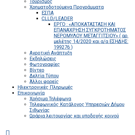
Τουρισμός
Χρηματοδοτούμενα Προγράμματα
ΕΣΠΑ
CLLD/LEADER
ΕΡΓΟ : «ΑΠΟΚΑΤΑΣΤΑΣΗ ΚΑΙ
ΕΠΑΝΑΧΡΗΣΗ ΣΥΓΚΡΟΤΗΜΑΤΟΣ
ΝΕΡΟΜΥΛΟΥ ΜΕΤΑΓΓΙΤΣΙΟΥ» ( αρ.
μελέτης 14/2020 και α/α ΕΣΗΔΗΣ:
199276 )
Αγροτική Ανάπτυξη
Εκδηλώσεις
Φωτογραφίες
Βίντεο
Δελτία Τύπου
Άλλοι φορείς
Ηλεκτρονικές Πληρωμές
Επικοινωνία
Χρήσιμα Τηλέφωνα
Τηλεφωνικός Κατάλογος Υπηρεσιών Δήμου
Σιθωνίας
Ωράρια λειτουργίας και υποδοχής κοινού