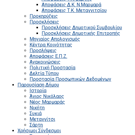
Αποφάσεις Δ.Κ. Ν.Μαρμαρά
Αποφάσεις Τ.Κ. Μεταγγιτσίου
Προκηρύξεις
Προσκλήσεις
Προσκλήσεις Δημοτικού Συμβουλίου
Προσκλήσεις Δημοτικής Επιτροπής
Μηνιαίος Απολογισμός
Κέντρα Κοινότητας
Προσλήψεις
Αποφάσεις Ε.Π.Ζ.
Ανακοινώσεις
Πολιτική Προστασία
Δελτία Τύπου
Προστασία Προσωπικών Δεδομένων
Παρουσίαση Δήμου
Ιστορία
Άγιος Νικόλαος
Νέος Μαρμαράς
Νικήτη
Συκιά
Μεταγγίτσι
Σάρτη
Χρήσιμοι Σύνδεσμοι