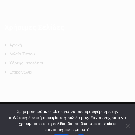
Χρήσιμες Σελίδες
Αρχική
Δελτία Τύπου
Χάρτης Ιστοτόπου
Επικοινωνία
Πολιτική Προστασίας Προσωπικών Δεδομένων
–
Πολιτική Cookies
–
Χρησιμοποιούμε cookies για να σας προσφέρουμε την
Όροι Χρήσης
καλύτερη δυνατή εμπειρία στη σελίδα μας. Εάν συνεχίσετε να
χρησιμοποιείτε τη σελίδα, θα υποθέσουμε πως είστε
ικανοποιημένοι με αυτό.