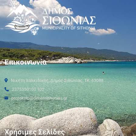
Επικοινωνία
Νικήτη Χαλκιδικής, Δήμος Σιθωνίας, ΤΚ: 63088
2375350100 102
protokolo@dimossithonias.gr
Χρήσιμες Σελίδες