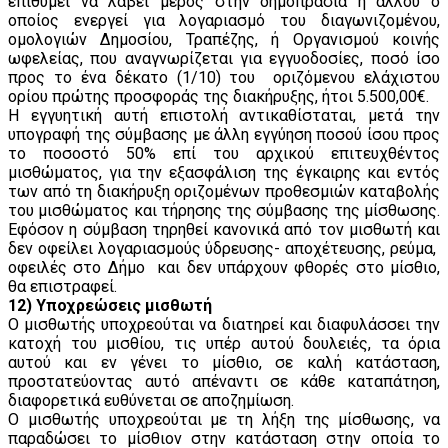
επιθυμεί να λάβει μέρος στην δημοπρασία ή άλλου ο
οποίος ενεργεί για λογαριασμό του διαγωνιζομένου,
ομολογιών Δημοσίου, Τραπέζης, ή Οργανισμού κοινής
ωφελείας, που αναγνωρίζεται για εγγυοδοσίες, ποσό ίσο
προς το ένα δέκατο (1/10) του οριζόμενου ελάχιστου
ορίου πρώτης προσφοράς της διακήρυξης, ήτοι 5.500,00€.
Η εγγυητική αυτή επιστολή αντικαθίσταται, μετά την
υπογραφή της σύμβασης με άλλη εγγύηση ποσού ίσου προς
το ποσοστό 50% επί του αρχικού επιτευχθέντος
μισθώματος, για την εξασφάλιση της έγκαιρης και εντός
των από τη διακήρυξη οριζομένων προθεσμιών καταβολής
του μισθώματος και τήρησης της σύμβασης της μίσθωσης.
Εφόσον η σύμβαση τηρηθεί κανονικά από τον μισθωτή και
δεν οφείλει λογαριασμούς ύδρευσης- αποχέτευσης, ρεύμα,
οφειλές στο Δήμο και δεν υπάρχουν φθορές στο μίσθιο,
θα επιστραφεί.
12) Υποχρεώσεις μισθωτή
Ο μισθωτής υποχρεούται να διατηρεί και διαφυλάσσει την
κατοχή του μισθίου, τις υπέρ αυτού δουλειές, τα όρια
αυτού και εν γένει το μίσθιο, σε καλή κατάσταση,
προστατεύοντας αυτό απέναντι σε κάθε καταπάτηση,
διαφορετικά ευθύνεται σε αποζημίωση.
Ο μισθωτής υποχρεούται με τη λήξη της μίσθωσης, να
παραδώσει το μίσθιον στην κατάσταση στην οποία το