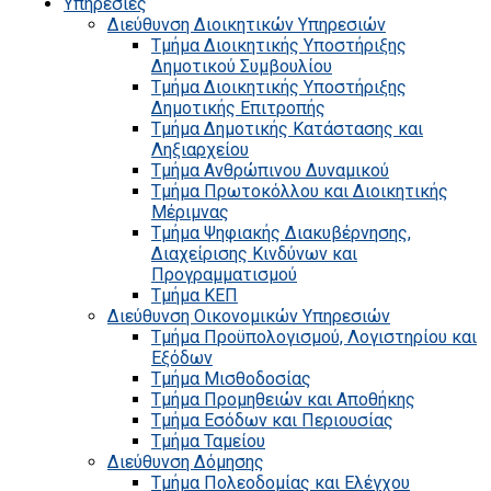
Υπηρεσίες
Διεύθυνση Διοικητικών Υπηρεσιών
Τμήμα Διοικητικής Υποστήριξης
Δημοτικού Συμβουλίου
Τμήμα Διοικητικής Υποστήριξης
Δημοτικής Επιτροπής
Τμήμα Δημοτικής Κατάστασης και
Ληξιαρχείου
Τμήμα Ανθρώπινου Δυναμικού
Τμήμα Πρωτοκόλλου και Διοικητικής
Μέριμνας
Τμήμα Ψηφιακής Διακυβέρνησης,
Διαχείρισης Κινδύνων και
Προγραμματισμού
Τμήμα ΚΕΠ
Διεύθυνση Οικονομικών Υπηρεσιών
Τμήμα Προϋπολογισμού, Λογιστηρίου και
Εξόδων
Τμήμα Μισθοδοσίας
Τμήμα Προμηθειών και Αποθήκης
Τμήμα Εσόδων και Περιουσίας
Τμήμα Ταμείου
Διεύθυνση Δόμησης
Τμήμα Πολεοδομίας και Ελέγχου