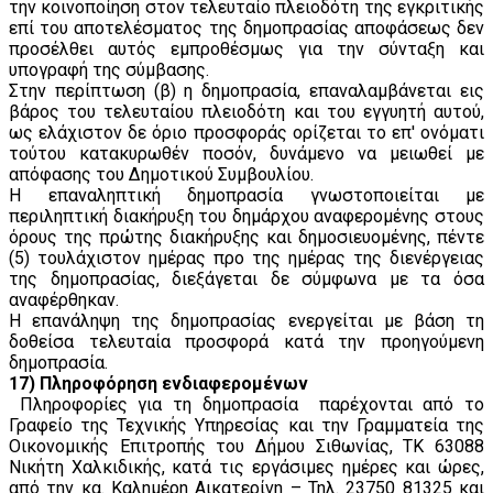
την κοινοποίηση στον τελευταίο πλειοδότη της εγκριτικής
επί του αποτελέσματος της δημοπρασίας αποφάσεως δεν
προσέλθει αυτός εμπροθέσμως για την σύνταξη και
υπογραφή της σύμβασης.
Στην περίπτωση (β) η δημοπρασία, επαναλαμβάνεται εις
βάρος του τελευταίου πλειοδότη και του εγγυητή αυτού,
ως ελάχιστον δε όριο προσφοράς ορίζεται το επ' ονόματι
τούτου κατακυρωθέν ποσόν, δυνάμενο να μειωθεί με
απόφασης του Δημοτικού Συμβουλίου.
Η επαναληπτική δημοπρασία γνωστοποιείται με
περιληπτική διακήρυξη του δημάρχου αναφερομένης στους
όρους της πρώτης διακήρυξης και δημοσιευομένης, πέντε
(5) τουλάχιστον ημέρας προ της ημέρας της διενέργειας
της δημοπρασίας, διεξάγεται δε σύμφωνα με τα όσα
αναφέρθηκαν.
Η επανάληψη της δημοπρασίας ενεργείται με βάση τη
δοθείσα τελευταία προσφορά κατά την προηγούμενη
δημοπρασία.
17) Πληροφόρηση ενδιαφερομένων
Πληροφορίες για τη δημοπρασία παρέχονται από το
Γραφείο της Τεχνικής Υπηρεσίας και την Γραμματεία της
Οικονομικής Επιτροπής του Δήμου Σιθωνίας, ΤΚ 63088
Νικήτη Χαλκιδικής, κατά τις εργάσιμες ημέρες και ώρες,
από την κα. Καλημέρη Αικατερίνη – Τηλ. 23750 81325 και