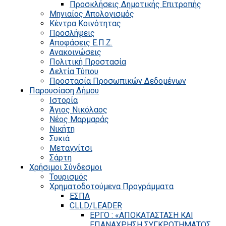
Προσκλήσεις Δημοτικής Επιτροπής
Μηνιαίος Απολογισμός
Κέντρα Κοινότητας
Προσλήψεις
Αποφάσεις Ε.Π.Ζ.
Ανακοινώσεις
Πολιτική Προστασία
Δελτία Τύπου
Προστασία Προσωπικών Δεδομένων
Παρουσίαση Δήμου
Ιστορία
Άγιος Νικόλαος
Νέος Μαρμαράς
Νικήτη
Συκιά
Μεταγγίτσι
Σάρτη
Χρήσιμοι Σύνδεσμοι
Τουρισμός
Χρηματοδοτούμενα Προγράμματα
ΕΣΠΑ
CLLD/LEADER
ΕΡΓΟ : «ΑΠΟΚΑΤΑΣΤΑΣΗ ΚΑΙ
ΕΠΑΝΑΧΡΗΣΗ ΣΥΓΚΡΟΤΗΜΑΤΟΣ