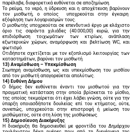
παρέλαβε, διαφορετικά ευθύνεται σε αποζημίωση.
Το ρεύμα, το νερό, η ύδρευση και η αποχέτευση βαρύνουν
τον μισθωτή, ο οποίος υποχρεούται στην έγκαιρη
εξόφληση των λογαριασμών τους.
Ο μισθωτής υποχρεούται σε επενδυτικό έργο με ελάχιστο
όριο τις σαράντα χιλιάδες (40.000,00) ευρώ, για την
επιδιόρθωση τοιχωμάτων των κτιρίων, ανάπλαση
εξωτερικών χώρων, αναμόρφωση και βελτίωση WC, και
φωτισμό.
Οτιδήποτε σχετίζεται με τον εξοπλισμό λειτουργίας των
καταστημάτων, βαρύνει τον μισθωτή.
13) Αναμίσθωση – Υπεκμίσθωση
Σιωπηρή αναμίσθωση, ως και υπεκμίσθωση του μισθίου
από τον μισθωτή απαγορεύεται απολύτως.
14) Ευθύνη Δήμου
Ο δήμος δεν ευθύνεται έναντι του μισθωτού για την
πραγματική κατάσταση στην οποία βρίσκεται το μίσθιο,
της οποίας τεκμαίρεται ότι έχει λάβει γνώση, ούτε για την
ύπαρξη οποιασδήποτε δουλείας επί του κτήματος, ούτε,
συνεπώς, υποχρεούται στην επιστροφή ή μείωση του
μισθώματος, ούτε στη λύση της μισθώσεως.
15) Δημοσίευση Διακήρυξης
Η διακήρυξη θα δημοσιευθεί με φροντίδα του Δημάρχου
τουλάχιστον δέκα ημέρες πριν από τη διενέργεια της