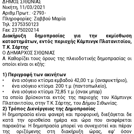
ΔΗΜΟΣ ΣΙΘΩΝΙΑΣ
Νικήτη, 11/03/2021
Αριθμ.Πρωτ.: -2793-
Πληροφορίες: Ζαββού Μαρία
Τηλ: 2375350123
Fax: 2375020214
Διακήρυξη δημοπρασίας
για την εκμίσθωση
καταστημάτων, εντός περιοχής Κάμπινγκ Πλατανιτσίου,
Τ.Κ. Σάρτης
Ο ΔΗΜΑΡΧΟΣ ΣΙΘΩΝΙΑΣ
Α. Καθορίζει τους όρους της πλειοδοτικής δημοπρασίας οι
οποίοι είναι οι εξής:
1) Περιγραφή των ακινήτων
•
ένα ισόγειο κτίσμα εμβαδού 42,00 τ.μ. (αναψυκτήριο),
•
ένα ισόγειο κτίσμα 200 τ.μ. (παντοπωλείο),
•
ένα ισόγειο κτίσμα 72,85 τ.μ. (σνακ μπαρ)
τα οποία βρίσκονται εντός της περιοχής του Κάμπινγκ
Πλατανιτσίου, στην Τ.Κ. Σάρτης, του Δήμου Σιθωνίας.
2) Τρόπος Διενέργειας της Δημοπρασίας
Η δημοπρασία είναι φανερή και προφορική, διεξάγεται δε
κατά την ορισθείσα ημέρα και ώρα που αναφέρεται
παρακάτω. Η δημοπρασία μπορεί να συνεχιστεί και πέραν
της οριζόμενης στη διακήρυξη ώρας, εφ' όσον