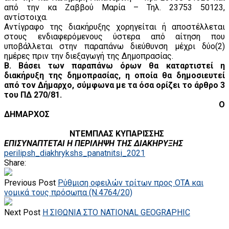
από την κα Ζαββού Μαρία – Τηλ. 23753 50123,
αντίστοιχα.
Αντίγραφο της διακήρυξης χορηγείται ή αποστέλλεται
στους ενδιαφερόμενους ύστερα από αίτηση που
υποβάλλεται στην παραπάνω διεύθυνση μέχρι δύο(2)
ημέρες πριν την διεξαγωγή της Δημοπρασίας.
Β. Βάσει των παραπάνω όρων θα καταρτιστεί η
διακήρυξη της δημοπρασίας, η οποία θα δημοσιευτεί
από τον Δήμαρχο, σύμφωνα με τα όσα ορίζει το άρθρο 3
του ΠΔ 270/81.
Ο
ΔΗΜΑΡΧΟΣ
ΝΤΕΜΠΛΑΣ ΚΥΠΑΡΙΣΣΗΣ
ΕΠΙΣΥΝΑΠΤΕΤΑΙ Η ΠΕΡΙΛΗΨΗ ΤΗΣ ΔΙΑΚΗΡΥΞΗΣ
perilipsh_diakhrykshs_panatnitsi_2021
Share:
Previous Post
Ρύθμιση οφειλών τρίτων προς ΟΤΑ και
νομικά τους πρόσωπα (Ν.4764/20)
Next Post
Η ΣΙΘΩΝΙΑ ΣΤΟ NATIONAL GEOGRAPHIC