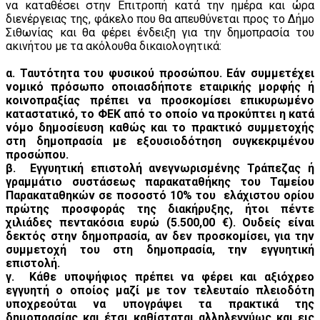
να καταθέσει στην Επιτροπή κατά την ημέρα και ώρα
διενέργειας της, φάκελο που θα απευθύνεται προς το Δήμο
Σιθωνίας και θα φέρει ένδειξη για την δημοπρασία του
ακινήτου με τα ακόλουθα δικαιολογητικά:
α. Ταυτότητα του φυσικού προσώπου. Εάν συμμετέχει
νομικό πρόσωπο οποιασδήποτε εταιρικής μορφής ή
κοινοπραξίας πρέπει να προσκομίσει επικυρωμένο
καταστατικό, το ΦΕΚ από το οποίο να προκύπτει η κατά
νόμο δημοσίευση καθώς και το πρακτικό συμμετοχής
στη δημοπρασία με εξουσιοδότηση συγκεκριμένου
προσώπου.
β. Εγγυητική επιστολή ανεγνωρισμένης Τράπεζας ή
γραμμάτιο συστάσεως παρακαταθήκης του Ταμείου
Παρακαταθηκών σε ποσοστό 10% του ελάχιστου ορίου
πρώτης προσφοράς της διακήρυξης, ήτοι πέντε
χιλιάδες πεντακόσια ευρώ (5.500,00 €). Ουδείς είναι
δεκτός στην δημοπρασία, αν δεν προσκομίσει, για την
συμμετοχή του στη δημοπρασία, την εγγυητική
επιστολή.
γ. Κάθε υποψήφιος πρέπει να φέρει και αξιόχρεο
εγγυητή ο οποίος μαζί με τον τελευταίο πλειοδότη
υποχρεούται να υπογράψει τα πρακτικά της
δημοπρασίας και έτσι καθίσταται αλληλεγγύως και εις