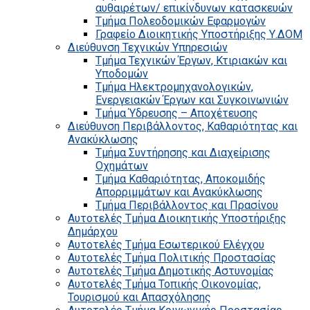
αυθαιρέτων/ επικίνδυνων κατασκευών
Τμήμα Πολεοδομικών Εφαρμογών
Γραφείο Διοικητικής Υποστήριξης Υ.ΔΟΜ
Διεύθυνση Τεχνικών Υπηρεσιών
Τμήμα Τεχνικών Έργων, Κτιριακών και
Υποδομών
Τμήμα Ηλεκτρομηχανολογικών,
Ενεργειακών Έργων και Συγκοινωνιών
Τμήμα Ύδρευσης – Αποχέτευσης
Διεύθυνση Περιβάλλοντος, Καθαριότητας και
Ανακύκλωσης
Τμήμα Συντήρησης και Διαχείρισης
Οχημάτων
Τμήμα Καθαριότητας, Αποκομιδής
Απορριμμάτων και Ανακύκλωσης
Τμήμα Περιβάλλοντος και Πρασίνου
Αυτοτελές Τμήμα Διοικητικής Υποστήριξης
Δημάρχου
Αυτοτελές Τμήμα Εσωτερικού Ελέγχου
Αυτοτελές Τμήμα Πολιτικής Προστασίας
Αυτοτελές Τμήμα Δημοτικής Αστυνομίας
Αυτοτελές Τμήμα Τοπικής Οικονομίας,
Τουρισμού και Απασχόλησης