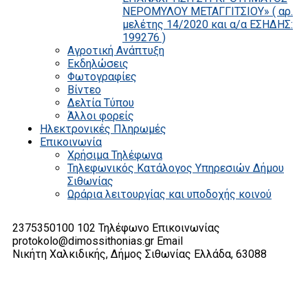
ΝΕΡΟΜΥΛΟΥ ΜΕΤΑΓΓΙΤΣΙΟΥ» ( αρ.
μελέτης 14/2020 και α/α ΕΣΗΔΗΣ:
199276 )
Αγροτική Ανάπτυξη
Εκδηλώσεις
Φωτογραφίες
Βίντεο
Δελτία Τύπου
Άλλοι φορείς
Ηλεκτρονικές Πληρωμές
Επικοινωνία
Χρήσιμα Τηλέφωνα
Τηλεφωνικός Κατάλογος Υπηρεσιών Δήμου
Σιθωνίας
Ωράρια λειτουργίας και υποδοχής κοινού
2375350100 102
Τηλέφωνο Επικοινωνίας
protokolo@dimossithonias.gr
Email
Νικήτη Χαλκιδικής, Δήμος Σιθωνίας
Ελλάδα, 63088