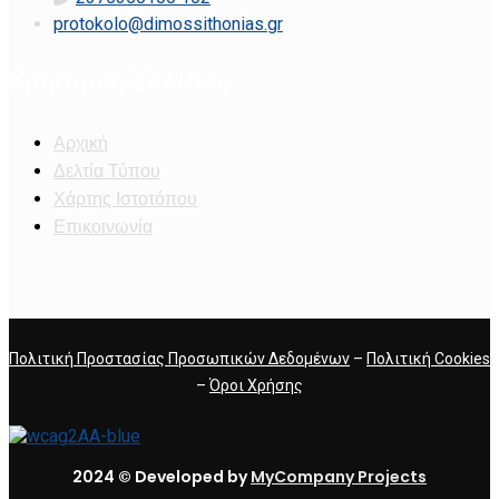
protokolo@dimossithonias.gr
Χρήσιμες Σελίδες
Αρχική
Δελτία Τύπου
Χάρτης Ιστοτόπου
Επικοινωνία
Πολιτική Προστασίας Προσωπικών Δεδομένων
–
Πολιτική Cookies
–
Όροι Χρήσης
2024 © Developed by
MyCompany Projects