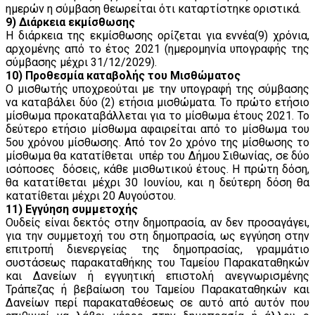
ημερών η σύμβαση θεωρείται ότι καταρτίστηκε οριστικά.
9) Διάρκεια εκμίσθωσης
Η διάρκεια της εκμίσθωσης ορίζεται για εννέα(9) χρόνια,
αρχομένης από το έτος 2021 (ημερομηνία υπογραφής της
σύμβασης μέχρι 31/12/2029).
10) Προθεσμία καταβολής του Μισθώματος
Ο μισθωτής υποχρεούται με την υπογραφή της σύμβασης
να καταβάλει δύο (2) ετήσια μισθώματα. Το πρώτο ετήσιο
μίσθωμα προκαταβάλλεται για το μίσθωμα έτους 2021. Το
δεύτερο ετήσιο μίσθωμα αφαιρείται από το μίσθωμα του
5ου χρόνου μίσθωσης. Από τον 2ο χρόνο της μίσθωσης το
μίσθωμα θα κατατίθεται υπέρ του Δήμου Σιθωνίας, σε δύο
ισόποσες δόσεις, κάθε μισθωτικού έτους. Η πρώτη δόση,
θα κατατίθεται μέχρι 30 Ιουνίου, και η δεύτερη δόση θα
κατατίθεται μέχρι 20 Αυγούστου.
11) Εγγύηση συμμετοχής
Ουδείς είναι δεκτός στην δημοπρασία, αν δεν προσαγάγει,
για την συμμετοχή του στη δημοπρασία, ως εγγύηση στην
επιτροπή διενεργείας της δημοπρασίας, γραμμάτιο
συστάσεως παρακαταθήκης του Ταμείου Παρακαταθηκών
και Δανείων ή εγγυητική επιστολή ανεγνωρισμένης
Τράπεζας ή βεβαίωση του Ταμείου Παρακαταθηκών και
Δανείων περί παρακαταθέσεως σε αυτό από αυτόν που