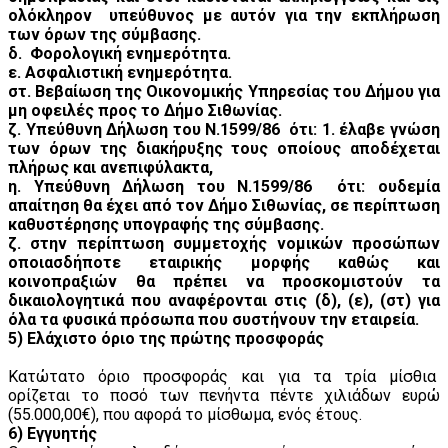
ολόκληρον υπεύθυνος με αυτόν για την εκπλήρωση
των όρων της σύμβασης.
δ. Φορολογική ενημερότητα.
ε. Ασφαλιστική ενημερότητα.
στ. Βεβαίωση της Οικονομικής Υπηρεσίας του Δήμου για
μη οφειλές προς το Δήμο Σιθωνίας.
ζ. Υπεύθυνη Δήλωση του Ν.1599/86 ότι: 1. έλαβε γνώση
των όρων της διακήρυξης τους οποίους αποδέχεται
πλήρως και ανεπιφύλακτα,
η. Υπεύθυνη Δήλωση του Ν.1599/86 ότι: ουδεμία
απαίτηση θα έχει από τον Δήμο Σιθωνίας, σε περίπτωση
καθυστέρησης υπογραφής της σύμβασης.
ζ. στην περίπτωση συμμετοχής νομικών προσώπων
οποιασδήποτε εταιρικής μορφής καθώς και
κοινοπραξιών θα πρέπει να προσκομιστούν τα
δικαιολογητικά που αναφέρονται στις (δ), (ε), (στ) για
όλα τα φυσικά πρόσωπα που συστήνουν την εταιρεία.
5) Ελάχιστο όριο της πρώτης προσφοράς
Κατώτατο όριο προσφοράς και για τα τρία μίσθια
ορίζεται το ποσό των πενήντα πέντε χιλιάδων ευρώ
(55.000,00€), που αφορά το μίσθωμα, ενός έτους.
6) Εγγυητής