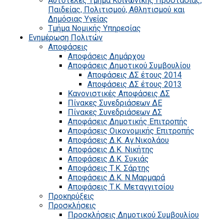
Αυτοτελές Τμήμα Κοινωνικής Προστασίας,
Παιδείας, Πολιτισμού, Αθλητισμού και
Δημόσιας Υγείας
Τμήμα Νομικής Υπηρεσίας
Ενημέρωση Πολιτών
Αποφάσεις
Αποφάσεις Δημάρχου
Αποφάσεις Δημοτικού Συμβουλίου
Αποφάσεις ΔΣ έτους 2014
Αποφάσεις ΔΣ έτους 2013
Κανονιστικές Αποφάσεις ΔΣ
Πίνακες Συνεδριάσεων ΔΕ
Πίνακες Συνεδριάσεων ΔΣ
Αποφάσεις Δημοτικής Επιτροπής
Αποφάσεις Οικονομικής Επιτροπής
Αποφάσεις Δ.Κ. Αγ.Νικολάου
Αποφάσεις Δ.Κ. Νικήτης
Αποφάσεις Δ.Κ. Συκιάς
Αποφάσεις Τ.Κ. Σάρτης
Αποφάσεις Δ.Κ. Ν.Μαρμαρά
Αποφάσεις Τ.Κ. Μεταγγιτσίου
Προκηρύξεις
Προσκλήσεις
Προσκλήσεις Δημοτικού Συμβουλίου