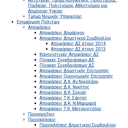
Αυτοτελές Τμήμα Κοινωνικής Προστασίας,
Παιδείας, Πολιτισμού, Αθλητισμού και
Δημόσιας Υγείας
Τμήμα Νομικής Υπηρεσίας
Ενημέρωση Πολιτών
Αποφάσεις
Αποφάσεις Δημάρχου
Αποφάσεις Δημοτικού Συμβουλίου
Αποφάσεις ΔΣ έτους 2014
Αποφάσεις ΔΣ έτους 2013
Κανονιστικές Αποφάσεις ΔΣ
Πίνακες Συνεδριάσεων ΔΕ
Πίνακες Συνεδριάσεων ΔΣ
Αποφάσεις Δημοτικής Επιτροπής
Αποφάσεις Οικονομικής Επιτροπής
Αποφάσεις Δ.Κ. Αγ.Νικολάου
Αποφάσεις Δ.Κ. Νικήτης
Αποφάσεις Δ.Κ. Συκιάς
Αποφάσεις Τ.Κ. Σάρτης
Αποφάσεις Δ.Κ. Ν.Μαρμαρά
Αποφάσεις Τ.Κ. Μεταγγιτσίου
Προκηρύξεις
Προσκλήσεις
Προσκλήσεις Δημοτικού Συμβουλίου