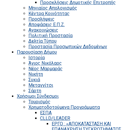
Προσκλήσεις Δημοτικής Επιτροπής
Μηνιαίος Απολογισμός
Κέντρα Κοινότητας
Προσλήψεις
Αποφάσεις Ε.Π.Ζ.
Ανακοινώσεις
Πολιτική Προστασία
Δελτία Τύπου
Προστασία Προσωπικών Δεδομένων
Παρουσίαση Δήμου
Ιστορία
Άγιος Νικόλαος
Νέος Μαρμαράς
Νικήτη
Συκιά
Μεταγγίτσι
Σάρτη
Χρήσιμοι Σύνδεσμοι
Τουρισμός
Χρηματοδοτούμενα Προγράμματα
ΕΣΠΑ
CLLD/LEADER
ΕΡΓΟ : «ΑΠΟΚΑΤΑΣΤΑΣΗ ΚΑΙ
ΕΠΑΝΑΧΡΗΣΗ ΣΥΓΚΡΟΤΗΜΑΤΟΣ