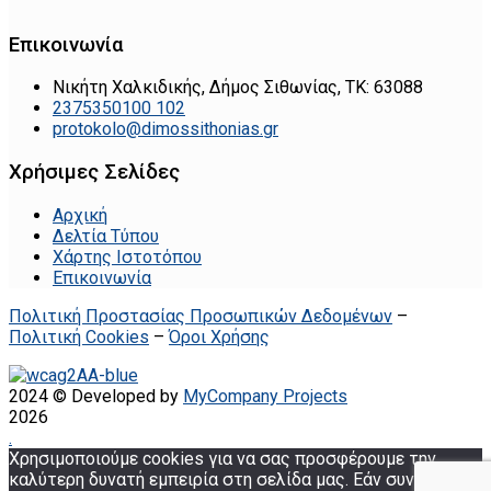
Επικοινωνία
Νικήτη Χαλκιδικής, Δήμος Σιθωνίας, ΤΚ: 63088
2375350100 102
protokolo@dimossithonias.gr
Χρήσιμες Σελίδες
Αρχική
Δελτία Τύπου
Χάρτης Ιστοτόπου
Επικοινωνία
Πολιτική Προστασίας Προσωπικών Δεδομένων
–
Πολιτική Cookies
–
Όροι Χρήσης
2024 © Developed by
MyCompany Projects
2026
.
Χρησιμοποιούμε cookies για να σας προσφέρουμε την
καλύτερη δυνατή εμπειρία στη σελίδα μας. Εάν συνεχίσετε