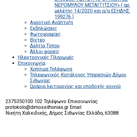
ΝΕΡΟΜΥΛΟΥ ΜΕΤΑΓΓΙΤΣΙΟΥ» ( αρ.
μελέτης 14/2020 και α/α ΕΣΗΔΗΣ:
199276 )
Αγροτική Ανάπτυξη
Εκδηλώσεις
Φωτογραφίες
Βίντεο
Δελτία Τύπου
Άλλοι φορείς
Ηλεκτρονικές Πληρωμές
Επικοινωνία
Χρήσιμα Τηλέφωνα
Τηλεφωνικός Κατάλογος Υπηρεσιών Δήμου
Σιθωνίας
Ωράρια λειτουργίας και υποδοχής κοινού
2375350100 102
Τηλέφωνο Επικοινωνίας
protokolo@dimossithonias.gr
Email
Νικήτη Χαλκιδικής, Δήμος Σιθωνίας
Ελλάδα, 63088