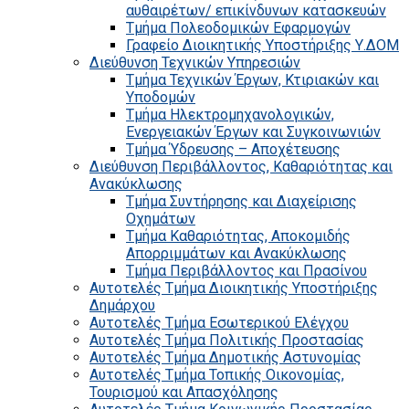
αυθαιρέτων/ επικίνδυνων κατασκευών
Τμήμα Πολεοδομικών Εφαρμογών
Γραφείο Διοικητικής Υποστήριξης Υ.ΔΟΜ
Διεύθυνση Τεχνικών Υπηρεσιών
Τμήμα Τεχνικών Έργων, Κτιριακών και
Υποδομών
Τμήμα Ηλεκτρομηχανολογικών,
Ενεργειακών Έργων και Συγκοινωνιών
Τμήμα Ύδρευσης – Αποχέτευσης
Διεύθυνση Περιβάλλοντος, Καθαριότητας και
Ανακύκλωσης
Τμήμα Συντήρησης και Διαχείρισης
Οχημάτων
Τμήμα Καθαριότητας, Αποκομιδής
Απορριμμάτων και Ανακύκλωσης
Τμήμα Περιβάλλοντος και Πρασίνου
Αυτοτελές Τμήμα Διοικητικής Υποστήριξης
Δημάρχου
Αυτοτελές Τμήμα Εσωτερικού Ελέγχου
Αυτοτελές Τμήμα Πολιτικής Προστασίας
Αυτοτελές Τμήμα Δημοτικής Αστυνομίας
Αυτοτελές Τμήμα Τοπικής Οικονομίας,
Τουρισμού και Απασχόλησης