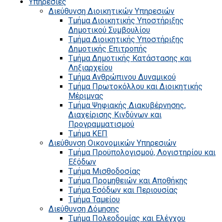
Υπηρεσίες
Διεύθυνση Διοικητικών Υπηρεσιών
Τμήμα Διοικητικής Υποστήριξης
Δημοτικού Συμβουλίου
Τμήμα Διοικητικής Υποστήριξης
Δημοτικής Επιτροπής
Τμήμα Δημοτικής Κατάστασης και
Ληξιαρχείου
Τμήμα Ανθρώπινου Δυναμικού
Τμήμα Πρωτοκόλλου και Διοικητικής
Μέριμνας
Τμήμα Ψηφιακής Διακυβέρνησης,
Διαχείρισης Κινδύνων και
Προγραμματισμού
Τμήμα ΚΕΠ
Διεύθυνση Οικονομικών Υπηρεσιών
Τμήμα Προϋπολογισμού, Λογιστηρίου και
Εξόδων
Τμήμα Μισθοδοσίας
Τμήμα Προμηθειών και Αποθήκης
Τμήμα Εσόδων και Περιουσίας
Τμήμα Ταμείου
Διεύθυνση Δόμησης
Τμήμα Πολεοδομίας και Ελέγχου