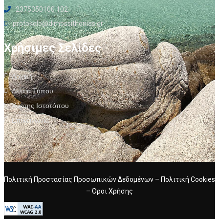
2375350100 102
protokolo@dimossithonias.gr
Χρήσιμες Σελίδες
Αρχική
Δελτία Τύπου
Χάρτης Ιστοτόπου
Επικοινωνία
Πολιτική Προστασίας Προσωπικών Δεδομένων
–
Πολιτική Cookies
–
Όροι Χρήσης