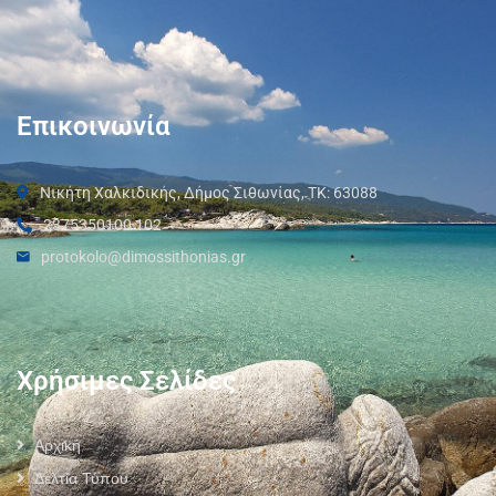
Επικοινωνία
Νικήτη Χαλκιδικής, Δήμος Σιθωνίας, ΤΚ: 63088
2375350100 102
protokolo@dimossithonias.gr
Χρήσιμες Σελίδες
Αρχική
Δελτία Τύπου