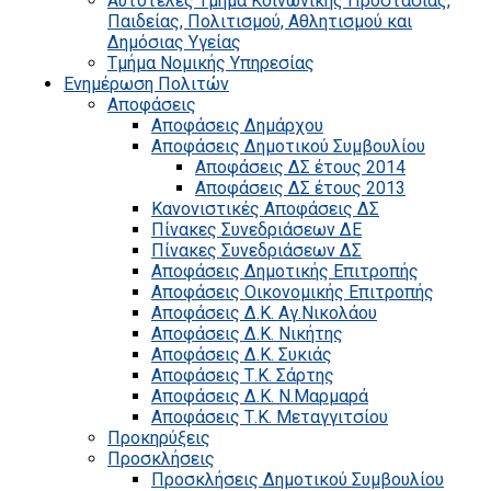
Αυτοτελές Τμήμα Κοινωνικής Προστασίας,
Παιδείας, Πολιτισμού, Αθλητισμού και
Δημόσιας Υγείας
Τμήμα Νομικής Υπηρεσίας
Ενημέρωση Πολιτών
Αποφάσεις
Αποφάσεις Δημάρχου
Αποφάσεις Δημοτικού Συμβουλίου
Αποφάσεις ΔΣ έτους 2014
Αποφάσεις ΔΣ έτους 2013
Κανονιστικές Αποφάσεις ΔΣ
Πίνακες Συνεδριάσεων ΔΕ
Πίνακες Συνεδριάσεων ΔΣ
Αποφάσεις Δημοτικής Επιτροπής
Αποφάσεις Οικονομικής Επιτροπής
Αποφάσεις Δ.Κ. Αγ.Νικολάου
Αποφάσεις Δ.Κ. Νικήτης
Αποφάσεις Δ.Κ. Συκιάς
Αποφάσεις Τ.Κ. Σάρτης
Αποφάσεις Δ.Κ. Ν.Μαρμαρά
Αποφάσεις Τ.Κ. Μεταγγιτσίου
Προκηρύξεις
Προσκλήσεις
Προσκλήσεις Δημοτικού Συμβουλίου