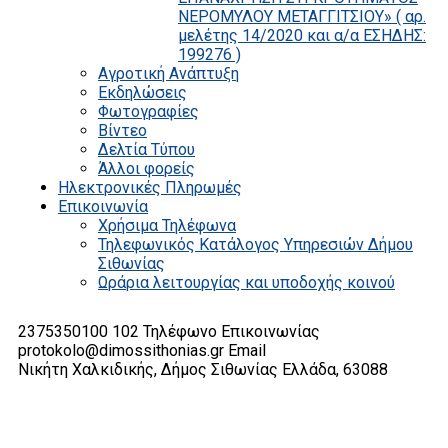
ΝΕΡΟΜΥΛΟΥ ΜΕΤΑΓΓΙΤΣΙΟΥ» ( αρ.
μελέτης 14/2020 και α/α ΕΣΗΔΗΣ:
199276 )
Αγροτική Ανάπτυξη
Εκδηλώσεις
Φωτογραφίες
Βίντεο
Δελτία Τύπου
Άλλοι φορείς
Ηλεκτρονικές Πληρωμές
Επικοινωνία
Χρήσιμα Τηλέφωνα
Τηλεφωνικός Κατάλογος Υπηρεσιών Δήμου
Σιθωνίας
Ωράρια λειτουργίας και υποδοχής κοινού
2375350100 102
Τηλέφωνο Επικοινωνίας
protokolo@dimossithonias.gr
Email
Νικήτη Χαλκιδικής, Δήμος Σιθωνίας
Ελλάδα, 63088