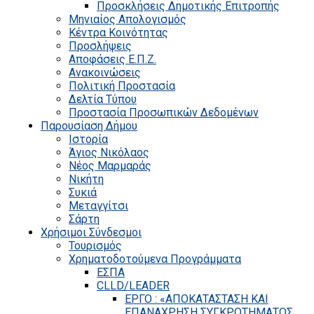
Προσκλήσεις Δημοτικής Επιτροπής
Μηνιαίος Απολογισμός
Κέντρα Κοινότητας
Προσλήψεις
Αποφάσεις Ε.Π.Ζ.
Ανακοινώσεις
Πολιτική Προστασία
Δελτία Τύπου
Προστασία Προσωπικών Δεδομένων
Παρουσίαση Δήμου
Ιστορία
Άγιος Νικόλαος
Νέος Μαρμαράς
Νικήτη
Συκιά
Μεταγγίτσι
Σάρτη
Χρήσιμοι Σύνδεσμοι
Τουρισμός
Χρηματοδοτούμενα Προγράμματα
ΕΣΠΑ
CLLD/LEADER
ΕΡΓΟ : «ΑΠΟΚΑΤΑΣΤΑΣΗ ΚΑΙ
ΕΠΑΝΑΧΡΗΣΗ ΣΥΓΚΡΟΤΗΜΑΤΟΣ