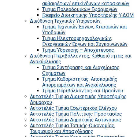
αυθαιρέτων/ επικίνδυνων κατασκευών
Τμήμα Πολεοδομικών Εφαρμογών
Γραφείο Διοικητικής Υποστήριξης Υ.ΔΟΜ
Διεύθυνση Τεχνικών Υπηρεσιών
Τμήμα Τεχνικών Έργων, Κτιριακών και
Υποδομών
Τμήμα Ηλεκτρομηχανολογικών,
Ενεργειακών Έργων και Συγκοινωνιών
Τμήμα Ύδρευσης – Αποχέτευσης
Διεύθυνση Περιβάλλοντος, Καθαριότητας και
Ανακύκλωσης
Τμήμα Συντήρησης και Διαχείρισης
Οχημάτων
Τμήμα Καθαριότητας, Αποκομιδής
Απορριμμάτων και Ανακύκλωσης
Τμήμα Περιβάλλοντος και Πρασίνου
Αυτοτελές Τμήμα Διοικητικής Υποστήριξης
Δημάρχου
Αυτοτελές Τμήμα Εσωτερικού Ελέγχου
Αυτοτελές Τμήμα Πολιτικής Προστασίας
Αυτοτελές Τμήμα Δημοτικής Αστυνομίας
Αυτοτελές Τμήμα Τοπικής Οικονομίας,
Τουρισμού και Απασχόλησης