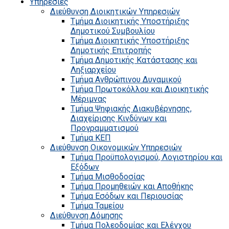
Υπηρεσίες
Διεύθυνση Διοικητικών Υπηρεσιών
Τμήμα Διοικητικής Υποστήριξης
Δημοτικού Συμβουλίου
Τμήμα Διοικητικής Υποστήριξης
Δημοτικής Επιτροπής
Τμήμα Δημοτικής Κατάστασης και
Ληξιαρχείου
Τμήμα Ανθρώπινου Δυναμικού
Τμήμα Πρωτοκόλλου και Διοικητικής
Μέριμνας
Τμήμα Ψηφιακής Διακυβέρνησης,
Διαχείρισης Κινδύνων και
Προγραμματισμού
Τμήμα ΚΕΠ
Διεύθυνση Οικονομικών Υπηρεσιών
Τμήμα Προϋπολογισμού, Λογιστηρίου και
Εξόδων
Τμήμα Μισθοδοσίας
Τμήμα Προμηθειών και Αποθήκης
Τμήμα Εσόδων και Περιουσίας
Τμήμα Ταμείου
Διεύθυνση Δόμησης
Τμήμα Πολεοδομίας και Ελέγχου