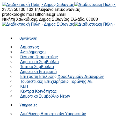
2375350100 102
Τηλέφωνο Επικοινωνίας
protokolo@dimossithonias.gr
Email
Νικήτη Χαλκιδικής, Δήμος Σιθωνίας
Ελλάδα, 63088
Οργάνωση
Δήμαρχος
Αντιδήμαρχοι
Γενικός Γραμματέας
Δημοτικό Συμβούλιο
Τοπικά Συμβούλια
Δημοτική Επιτροπή
Επιτροπή Επίλυσης Φορολογικών Διαφορών
Τουριστικές Επιχειρήσεις Τορώνης ΑΕ
ΚΕΠ
Κέντρα Κοινότητας
Δημοτικό Συμβούλιο Νέων
Υπηρεσίες
Διεύθυνση Διοικητικών Υπηρεσιών