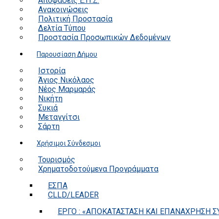
Αποφάσεις Ε.Π.Ζ.
Ανακοινώσεις
Πολιτική Προστασία
Δελτία Τύπου
Προστασία Προσωπικών Δεδομένων
Παρουσίαση Δήμου
Ιστορία
Άγιος Νικόλαος
Νέος Μαρμαράς
Νικήτη
Συκιά
Μεταγγίτσι
Σάρτη
Χρήσιμοι Σύνδεσμοι
Τουρισμός
Χρηματοδοτούμενα Προγράμματα
ΕΣΠΑ
CLLD/LEADER
ΕΡΓΟ : «ΑΠΟΚΑΤΑΣΤΑΣΗ ΚΑΙ ΕΠΑΝΑΧΡΗΣΗ ΣΥ