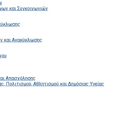
ν
γων και Συγκοινωνιών
ακύκλωσης
ων και Ανακύκλωσης
χου
και Απασχόλησης
ς, Πολιτισμού, Αθλητισμού και Δημόσιας Υγείας