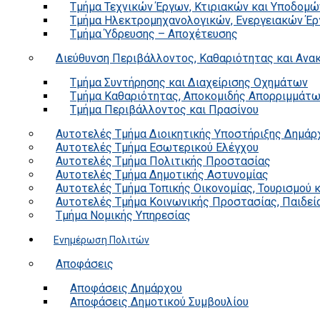
Τμήμα Τεχνικών Έργων, Κτιριακών και Υποδομώ
Τμήμα Ηλεκτρομηχανολογικών, Ενεργειακών Έρ
Τμήμα Ύδρευσης – Αποχέτευσης
Διεύθυνση Περιβάλλοντος, Καθαριότητας και Αν
Τμήμα Συντήρησης και Διαχείρισης Οχημάτων
Τμήμα Καθαριότητας, Αποκομιδής Απορριμμάτ
Τμήμα Περιβάλλοντος και Πρασίνου
Αυτοτελές Τμήμα Διοικητικής Υποστήριξης Δημάρ
Αυτοτελές Τμήμα Εσωτερικού Ελέγχου
Αυτοτελές Τμήμα Πολιτικής Προστασίας
Αυτοτελές Τμήμα Δημοτικής Αστυνομίας
Αυτοτελές Τμήμα Τοπικής Οικονομίας, Τουρισμού 
Αυτοτελές Τμήμα Κοινωνικής Προστασίας, Παιδεία
Τμήμα Νομικής Υπηρεσίας
Ενημέρωση Πολιτών
Αποφάσεις
Αποφάσεις Δημάρχου
Αποφάσεις Δημοτικού Συμβουλίου