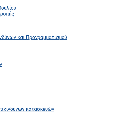
βουλίου
τροπής
ινδύνων και Προγραμματισμού
ν
επικίνδυνων κατασκευών