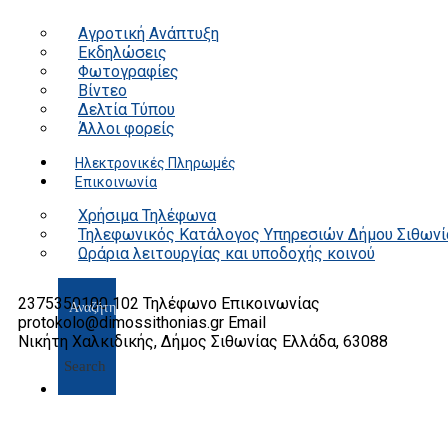
Αγροτική Ανάπτυξη
Εκδηλώσεις
Φωτογραφίες
Βίντεο
Δελτία Τύπου
Άλλοι φορείς
Ηλεκτρονικές Πληρωμές
Επικοινωνία
Χρήσιμα Τηλέφωνα
Τηλεφωνικός Κατάλογος Υπηρεσιών Δήμου Σιθωνί
Ωράρια λειτουργίας και υποδοχής κοινού
2375350100 102
Τηλέφωνο Επικοινωνίας
protokolo@dimossithonias.gr
Email
Νικήτη Χαλκιδικής, Δήμος Σιθωνίας
Ελλάδα, 63088
Search