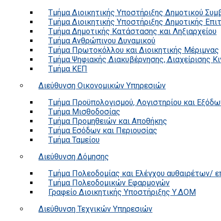
Τμήμα Διοικητικής Υποστήριξης Δημοτικού Συμ
Τμήμα Διοικητικής Υποστήριξης Δημοτικής Επι
Τμήμα Δημοτικής Κατάστασης και Ληξιαρχείου
Τμήμα Ανθρώπινου Δυναμικού
Τμήμα Πρωτοκόλλου και Διοικητικής Μέριμνας
Τμήμα Ψηφιακής Διακυβέρνησης, Διαχείρισης Κ
Τμήμα ΚΕΠ
Διεύθυνση Οικονομικών Υπηρεσιών
Τμήμα Προϋπολογισμού, Λογιστηρίου και Εξόδω
Τμήμα Μισθοδοσίας
Τμήμα Προμηθειών και Αποθήκης
Τμήμα Εσόδων και Περιουσίας
Τμήμα Ταμείου
Διεύθυνση Δόμησης
Τμήμα Πολεοδομίας και Ελέγχου αυθαιρέτων/ 
Τμήμα Πολεοδομικών Εφαρμογών
Γραφείο Διοικητικής Υποστήριξης Υ.ΔΟΜ
Διεύθυνση Τεχνικών Υπηρεσιών