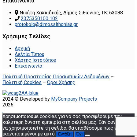
Επικοινωνία
Νικήτη Χαλκιδικής, Δήμος Σιθωνίας, ΤΚ: 63088
2375350100 102
protokolo@dimossithonias.gr
Χρήσιμες Σελίδες
Αρχική
Δελτία Τύπου
Χάρτης Ιστοτόπου
Επικοινωνία
Πολιτική Προστασίας Προσωπικών Δεδομένων
–
Πολιτική Cookies
–
Όροι Χρήσης
2024 © Developed by
MyCompany Projects
2026
.
Χρησιμοποιούμε cookies για να σας προσφέρουμε την
καλύτερη δυνατή εμπειρία στη σελίδα μας. Εάν συνεχίσετε
να χρησιμοποιείτε τη σελίδα, θα υποθέσουμε πως είστε
ικανοποιημένοι με αυτό.
Εντάξει
Όχι