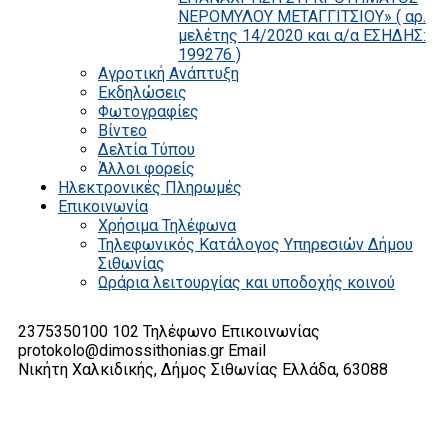
ΝΕΡΟΜΥΛΟΥ ΜΕΤΑΓΓΙΤΣΙΟΥ» ( αρ.
μελέτης 14/2020 και α/α ΕΣΗΔΗΣ:
199276 )
Αγροτική Ανάπτυξη
Εκδηλώσεις
Φωτογραφίες
Βίντεο
Δελτία Τύπου
Άλλοι φορείς
Ηλεκτρονικές Πληρωμές
Επικοινωνία
Χρήσιμα Τηλέφωνα
Τηλεφωνικός Κατάλογος Υπηρεσιών Δήμου
Σιθωνίας
Ωράρια λειτουργίας και υποδοχής κοινού
2375350100 102
Τηλέφωνο Επικοινωνίας
protokolo@dimossithonias.gr
Email
Νικήτη Χαλκιδικής, Δήμος Σιθωνίας
Ελλάδα, 63088