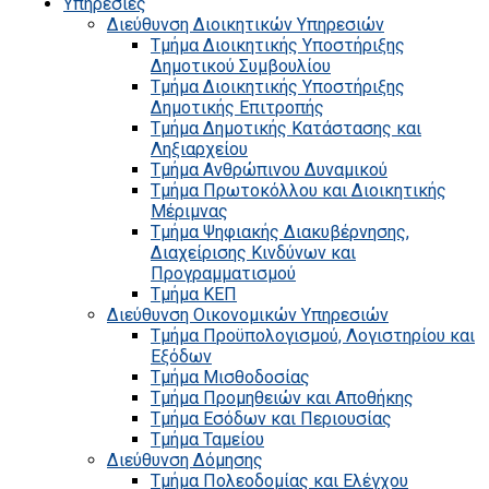
Υπηρεσίες
Διεύθυνση Διοικητικών Υπηρεσιών
Τμήμα Διοικητικής Υποστήριξης
Δημοτικού Συμβουλίου
Τμήμα Διοικητικής Υποστήριξης
Δημοτικής Επιτροπής
Τμήμα Δημοτικής Κατάστασης και
Ληξιαρχείου
Τμήμα Ανθρώπινου Δυναμικού
Τμήμα Πρωτοκόλλου και Διοικητικής
Μέριμνας
Τμήμα Ψηφιακής Διακυβέρνησης,
Διαχείρισης Κινδύνων και
Προγραμματισμού
Τμήμα ΚΕΠ
Διεύθυνση Οικονομικών Υπηρεσιών
Τμήμα Προϋπολογισμού, Λογιστηρίου και
Εξόδων
Τμήμα Μισθοδοσίας
Τμήμα Προμηθειών και Αποθήκης
Τμήμα Εσόδων και Περιουσίας
Τμήμα Ταμείου
Διεύθυνση Δόμησης
Τμήμα Πολεοδομίας και Ελέγχου