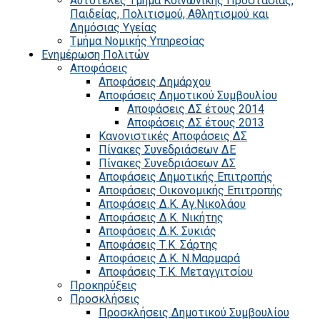
Αυτοτελές Τμήμα Κοινωνικής Προστασίας,
Παιδείας, Πολιτισμού, Αθλητισμού και
Δημόσιας Υγείας
Τμήμα Νομικής Υπηρεσίας
Ενημέρωση Πολιτών
Αποφάσεις
Αποφάσεις Δημάρχου
Αποφάσεις Δημοτικού Συμβουλίου
Αποφάσεις ΔΣ έτους 2014
Αποφάσεις ΔΣ έτους 2013
Κανονιστικές Αποφάσεις ΔΣ
Πίνακες Συνεδριάσεων ΔΕ
Πίνακες Συνεδριάσεων ΔΣ
Αποφάσεις Δημοτικής Επιτροπής
Αποφάσεις Οικονομικής Επιτροπής
Αποφάσεις Δ.Κ. Αγ.Νικολάου
Αποφάσεις Δ.Κ. Νικήτης
Αποφάσεις Δ.Κ. Συκιάς
Αποφάσεις Τ.Κ. Σάρτης
Αποφάσεις Δ.Κ. Ν.Μαρμαρά
Αποφάσεις Τ.Κ. Μεταγγιτσίου
Προκηρύξεις
Προσκλήσεις
Προσκλήσεις Δημοτικού Συμβουλίου