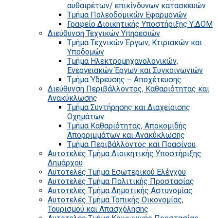
αυθαιρέτων/ επικίνδυνων κατασκευών
Τμήμα Πολεοδομικών Εφαρμογών
Γραφείο Διοικητικής Υποστήριξης Υ.ΔΟΜ
Διεύθυνση Τεχνικών Υπηρεσιών
Τμήμα Τεχνικών Έργων, Κτιριακών και
Υποδομών
Τμήμα Ηλεκτρομηχανολογικών,
Ενεργειακών Έργων και Συγκοινωνιών
Τμήμα Ύδρευσης – Αποχέτευσης
Διεύθυνση Περιβάλλοντος, Καθαριότητας και
Ανακύκλωσης
Τμήμα Συντήρησης και Διαχείρισης
Οχημάτων
Τμήμα Καθαριότητας, Αποκομιδής
Απορριμμάτων και Ανακύκλωσης
Τμήμα Περιβάλλοντος και Πρασίνου
Αυτοτελές Τμήμα Διοικητικής Υποστήριξης
Δημάρχου
Αυτοτελές Τμήμα Εσωτερικού Ελέγχου
Αυτοτελές Τμήμα Πολιτικής Προστασίας
Αυτοτελές Τμήμα Δημοτικής Αστυνομίας
Αυτοτελές Τμήμα Τοπικής Οικονομίας,
Τουρισμού και Απασχόλησης