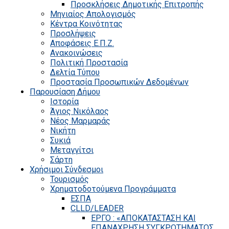
Προσκλήσεις Δημοτικής Επιτροπής
Μηνιαίος Απολογισμός
Κέντρα Κοινότητας
Προσλήψεις
Αποφάσεις Ε.Π.Ζ.
Ανακοινώσεις
Πολιτική Προστασία
Δελτία Τύπου
Προστασία Προσωπικών Δεδομένων
Παρουσίαση Δήμου
Ιστορία
Άγιος Νικόλαος
Νέος Μαρμαράς
Νικήτη
Συκιά
Μεταγγίτσι
Σάρτη
Χρήσιμοι Σύνδεσμοι
Τουρισμός
Χρηματοδοτούμενα Προγράμματα
ΕΣΠΑ
CLLD/LEADER
ΕΡΓΟ : «ΑΠΟΚΑΤΑΣΤΑΣΗ ΚΑΙ
ΕΠΑΝΑΧΡΗΣΗ ΣΥΓΚΡΟΤΗΜΑΤΟΣ