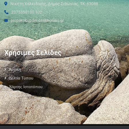
Νικήτη Χαλκιδικής, Δήμος Σιθωνίας, ΤΚ: 63088
2375350100 102
protokolo@dimossithonias.gr
Χρήσιμες Σελίδες
Αρχική
Δελτία Τύπου
Χάρτης Ιστοτόπου
Επικοινωνία