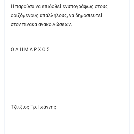
Η παρούσα να επιδοθεί ενυπογράφως στους
οριζόμενους υπαλλήλους, να δημοσιευτεί
στον πίνακα ανακοινώσεων.
Ο Δ Η Μ Α Ρ Χ Ο Σ
Τζίτζιος Τρ. Ιωάννης