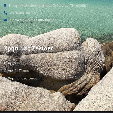
Νικήτη Χαλκιδικής, Δήμος Σιθωνίας, ΤΚ: 63088
2375350100 102
protokolo@dimossithonias.gr
Χρήσιμες Σελίδες
Αρχική
Δελτία Τύπου
Χάρτης Ιστοτόπου
Επικοινωνία