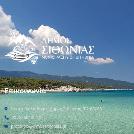
Επικοινωνία
Νικήτη Χαλκιδικής, Δήμος Σιθωνίας, ΤΚ: 63088
2375350100 102
protokolo@dimossithonias.gr