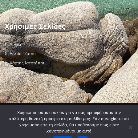
Χρήσιμες Σελίδες
Αρχική
Δελτία Τύπου
Χάρτης Ιστοτόπου
Επικοινωνία
Πολιτική Προστασίας Προσωπικών Δεδομένων
–
Πολιτική Cookies
–
Χρησιμοποιούμε cookies για να σας προσφέρουμε την
Όροι Χρήσης
καλύτερη δυνατή εμπειρία στη σελίδα μας. Εάν συνεχίσετε να
χρησιμοποιείτε τη σελίδα, θα υποθέσουμε πως είστε
ικανοποιημένοι με αυτό.