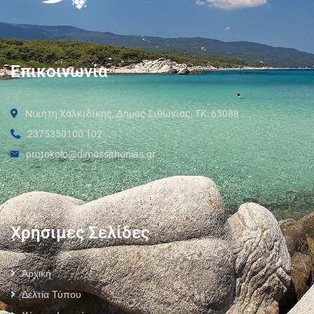
Επικοινωνία
Νικήτη Χαλκιδικής, Δήμος Σιθωνίας, ΤΚ: 63088
2375350100 102
protokolo@dimossithonias.gr
Χρήσιμες Σελίδες
Αρχική
Δελτία Τύπου