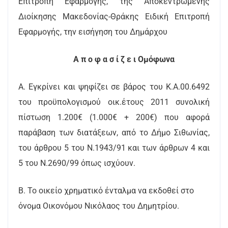
Επιτροπή Εφαρμογής, της Αποκεντρωμένης
Διοίκησης Μακεδονίας-Θράκης Ειδική Επιτροπή
Εφαρμογής, την εισήγηση του Δημάρχου
Α π ο φ α σ ί ζ ε ι Ομόφωνα
Α. Εγκρίνει και ψηφίζει σε βάρος του Κ.Α.00.6492
του προϋπολογισμού οικ.έτους 2011 συνολική
πίστωση 1.200€ (1.000€ + 200€) που αφορά
παράβαση των διατάξεων, από το Δήμο Σιθωνίας,
του άρθρου 5 του Ν.1943/91 και των άρθρων 4 και
5 του Ν.2690/99 όπως ισχύουν.
Β. Το οικείο χρηματικό ένταλμα να εκδοθεί στο
όνομα Οικονόμου Νικόλαος του Δημητρίου.