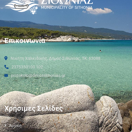
Επικοινωνία
Νικήτη Χαλκιδικής, Δήμος Σιθωνίας, ΤΚ: 63088
2375350100 102
protokolo@dimossithonias.gr
Χρήσιμες Σελίδες
Αρχική