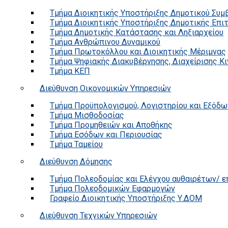
Τμήμα Διοικητικής Υποστήριξης Δημοτικού Συμ
Τμήμα Διοικητικής Υποστήριξης Δημοτικής Επι
Τμήμα Δημοτικής Κατάστασης και Ληξιαρχείου
Τμήμα Ανθρώπινου Δυναμικού
Τμήμα Πρωτοκόλλου και Διοικητικής Μέριμνας
Τμήμα Ψηφιακής Διακυβέρνησης, Διαχείρισης Κ
Τμήμα ΚΕΠ
Διεύθυνση Οικονομικών Υπηρεσιών
Τμήμα Προϋπολογισμού, Λογιστηρίου και Εξόδω
Τμήμα Μισθοδοσίας
Τμήμα Προμηθειών και Αποθήκης
Τμήμα Εσόδων και Περιουσίας
Τμήμα Ταμείου
Διεύθυνση Δόμησης
Τμήμα Πολεοδομίας και Ελέγχου αυθαιρέτων/ 
Τμήμα Πολεοδομικών Εφαρμογών
Γραφείο Διοικητικής Υποστήριξης Υ.ΔΟΜ
Διεύθυνση Τεχνικών Υπηρεσιών