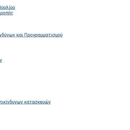
βουλίου
τροπής
ινδύνων και Προγραμματισμού
ν
επικίνδυνων κατασκευών