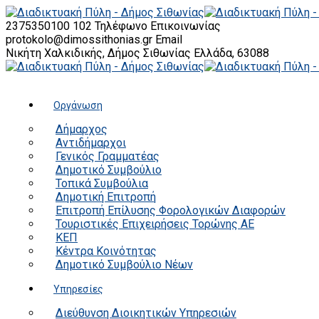
2375350100 102
Τηλέφωνο Επικοινωνίας
protokolo@dimossithonias.gr
Email
Νικήτη Χαλκιδικής, Δήμος Σιθωνίας
Ελλάδα, 63088
Οργάνωση
Δήμαρχος
Αντιδήμαρχοι
Γενικός Γραμματέας
Δημοτικό Συμβούλιο
Τοπικά Συμβούλια
Δημοτική Επιτροπή
Επιτροπή Επίλυσης Φορολογικών Διαφορών
Τουριστικές Επιχειρήσεις Τορώνης ΑΕ
ΚΕΠ
Κέντρα Κοινότητας
Δημοτικό Συμβούλιο Νέων
Υπηρεσίες
Διεύθυνση Διοικητικών Υπηρεσιών