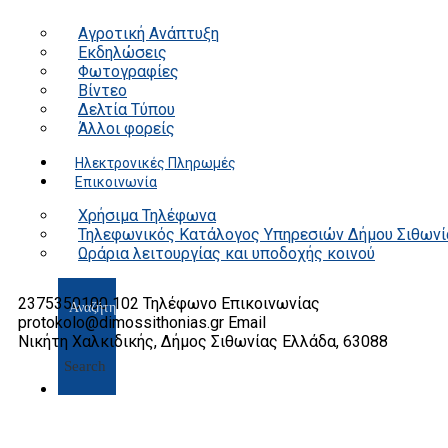
Αγροτική Ανάπτυξη
Εκδηλώσεις
Φωτογραφίες
Βίντεο
Δελτία Τύπου
Άλλοι φορείς
Ηλεκτρονικές Πληρωμές
Επικοινωνία
Χρήσιμα Τηλέφωνα
Τηλεφωνικός Κατάλογος Υπηρεσιών Δήμου Σιθωνί
Ωράρια λειτουργίας και υποδοχής κοινού
2375350100 102
Τηλέφωνο Επικοινωνίας
protokolo@dimossithonias.gr
Email
Νικήτη Χαλκιδικής, Δήμος Σιθωνίας
Ελλάδα, 63088
Search