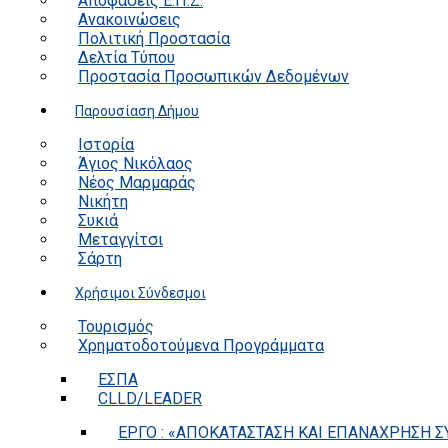
Αποφάσεις Ε.Π.Ζ.
Ανακοινώσεις
Πολιτική Προστασία
Δελτία Τύπου
Προστασία Προσωπικών Δεδομένων
Παρουσίαση Δήμου
Ιστορία
Άγιος Νικόλαος
Νέος Μαρμαράς
Νικήτη
Συκιά
Μεταγγίτσι
Σάρτη
Χρήσιμοι Σύνδεσμοι
Τουρισμός
Χρηματοδοτούμενα Προγράμματα
ΕΣΠΑ
CLLD/LEADER
ΕΡΓΟ : «ΑΠΟΚΑΤΑΣΤΑΣΗ ΚΑΙ ΕΠΑΝΑΧΡΗΣΗ ΣΥ