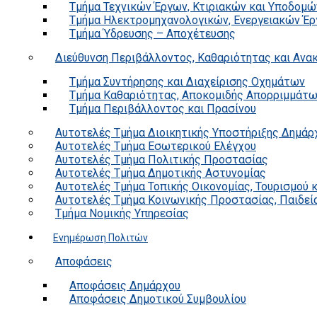
Τμήμα Τεχνικών Έργων, Κτιριακών και Υποδομώ
Τμήμα Ηλεκτρομηχανολογικών, Ενεργειακών Έρ
Τμήμα Ύδρευσης – Αποχέτευσης
Διεύθυνση Περιβάλλοντος, Καθαριότητας και Αν
Τμήμα Συντήρησης και Διαχείρισης Οχημάτων
Τμήμα Καθαριότητας, Αποκομιδής Απορριμμάτ
Τμήμα Περιβάλλοντος και Πρασίνου
Αυτοτελές Τμήμα Διοικητικής Υποστήριξης Δημάρ
Αυτοτελές Τμήμα Εσωτερικού Ελέγχου
Αυτοτελές Τμήμα Πολιτικής Προστασίας
Αυτοτελές Τμήμα Δημοτικής Αστυνομίας
Αυτοτελές Τμήμα Τοπικής Οικονομίας, Τουρισμού 
Αυτοτελές Τμήμα Κοινωνικής Προστασίας, Παιδεία
Τμήμα Νομικής Υπηρεσίας
Ενημέρωση Πολιτών
Αποφάσεις
Αποφάσεις Δημάρχου
Αποφάσεις Δημοτικού Συμβουλίου