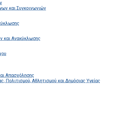
ν
γων και Συγκοινωνιών
ακύκλωσης
ων και Ανακύκλωσης
χου
και Απασχόλησης
ς, Πολιτισμού, Αθλητισμού και Δημόσιας Υγείας