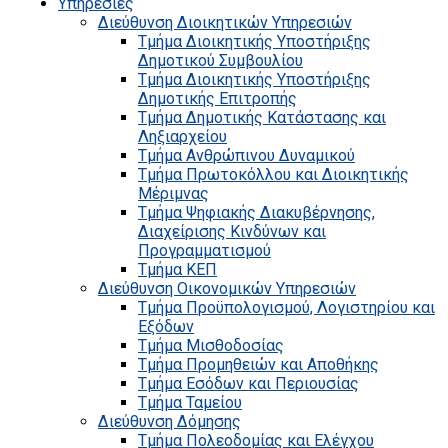
Υπηρεσίες
Διεύθυνση Διοικητικών Υπηρεσιών
Τμήμα Διοικητικής Υποστήριξης
Δημοτικού Συμβουλίου
Τμήμα Διοικητικής Υποστήριξης
Δημοτικής Επιτροπής
Τμήμα Δημοτικής Κατάστασης και
Ληξιαρχείου
Τμήμα Ανθρώπινου Δυναμικού
Τμήμα Πρωτοκόλλου και Διοικητικής
Μέριμνας
Τμήμα Ψηφιακής Διακυβέρνησης,
Διαχείρισης Κινδύνων και
Προγραμματισμού
Τμήμα ΚΕΠ
Διεύθυνση Οικονομικών Υπηρεσιών
Τμήμα Προϋπολογισμού, Λογιστηρίου και
Εξόδων
Τμήμα Μισθοδοσίας
Τμήμα Προμηθειών και Αποθήκης
Τμήμα Εσόδων και Περιουσίας
Τμήμα Ταμείου
Διεύθυνση Δόμησης
Τμήμα Πολεοδομίας και Ελέγχου