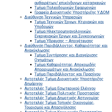
αυθαιρέτων/ επικίνδυνων κατασκευών
Τμήμα Πολεοδομικών Εφαρμογών
Γραφείο Διοικητικής Υποστήριξης Υ.ΔΟΜ
Διεύθυνση Τεχνικών Υπηρεσιών
Τμήμα Τεχνικών Έργων, Κτιριακών και
Υποδομών
Τμήμα Ηλεκτρομηχανολογικών,
Ενεργειακών Έργων και Συγκοινωνιών
Τμήμα Ύδρευσης – Αποχέτευσης
Διεύθυνση Περιβάλλοντος, Καθαριότητας και
Ανακύκλωσης
Τμήμα Συντήρησης και Διαχείρισης
Οχημάτων
Τμήμα Καθαριότητας, Αποκομιδής
Απορριμμάτων και Ανακύκλωσης
Τμήμα Περιβάλλοντος και Πρασίνου
Αυτοτελές Τμήμα Διοικητικής Υποστήριξης
Δημάρχου
Αυτοτελές Τμήμα Εσωτερικού Ελέγχου
Αυτοτελές Τμήμα Πολιτικής Προστασίας
Αυτοτελές Τμήμα Δημοτικής Αστυνομίας
Αυτοτελές Τμήμα Τοπικής Οικονομίας,
Τουρισμού και Απασχόλησης