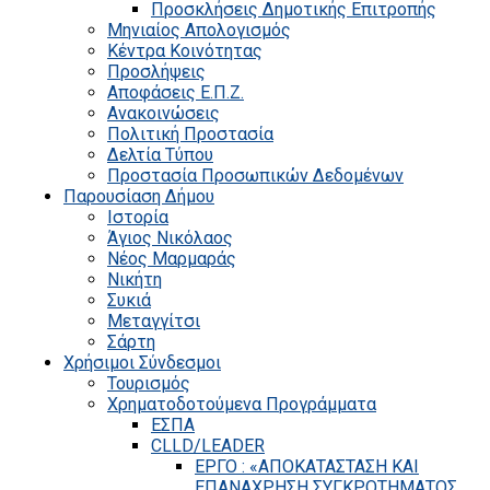
Προσκλήσεις Δημοτικής Επιτροπής
Μηνιαίος Απολογισμός
Κέντρα Κοινότητας
Προσλήψεις
Αποφάσεις Ε.Π.Ζ.
Ανακοινώσεις
Πολιτική Προστασία
Δελτία Τύπου
Προστασία Προσωπικών Δεδομένων
Παρουσίαση Δήμου
Ιστορία
Άγιος Νικόλαος
Νέος Μαρμαράς
Νικήτη
Συκιά
Μεταγγίτσι
Σάρτη
Χρήσιμοι Σύνδεσμοι
Τουρισμός
Χρηματοδοτούμενα Προγράμματα
ΕΣΠΑ
CLLD/LEADER
ΕΡΓΟ : «ΑΠΟΚΑΤΑΣΤΑΣΗ ΚΑΙ
ΕΠΑΝΑΧΡΗΣΗ ΣΥΓΚΡΟΤΗΜΑΤΟΣ