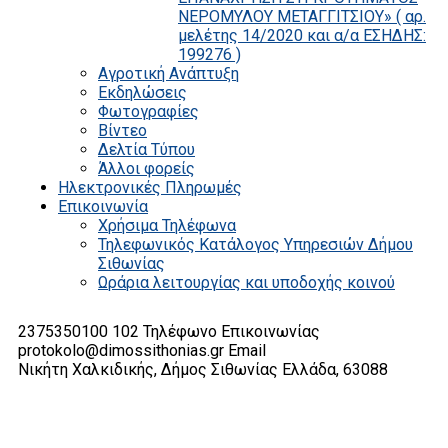
ΝΕΡΟΜΥΛΟΥ ΜΕΤΑΓΓΙΤΣΙΟΥ» ( αρ.
μελέτης 14/2020 και α/α ΕΣΗΔΗΣ:
199276 )
Αγροτική Ανάπτυξη
Εκδηλώσεις
Φωτογραφίες
Βίντεο
Δελτία Τύπου
Άλλοι φορείς
Ηλεκτρονικές Πληρωμές
Επικοινωνία
Χρήσιμα Τηλέφωνα
Τηλεφωνικός Κατάλογος Υπηρεσιών Δήμου
Σιθωνίας
Ωράρια λειτουργίας και υποδοχής κοινού
2375350100 102
Τηλέφωνο Επικοινωνίας
protokolo@dimossithonias.gr
Email
Νικήτη Χαλκιδικής, Δήμος Σιθωνίας
Ελλάδα, 63088