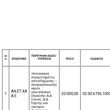
α/
ΠΕΡΙΓΡΑΦΗ ΕΙΔΟΣ-
α
ΕΠΩΝΥΜΙΑ
ΥΠΗΡΕΣΙΑ
ΠΟΣΟ
ΚΩΔΙΚΟΣ
«Κατασκευή
συγκροτήματος
αποσιδήρωσης –
απομαγκάνιωσης
νερού
ΑΝ.ΕΤ.ΧΑ
γεωτρήσεων
1
20.000,00
02.00.6736.100
Α.Ε
ύδρευσης Δ.Δ
Συκιάς, Δ.Δ
Σάρτης και
οικισμού