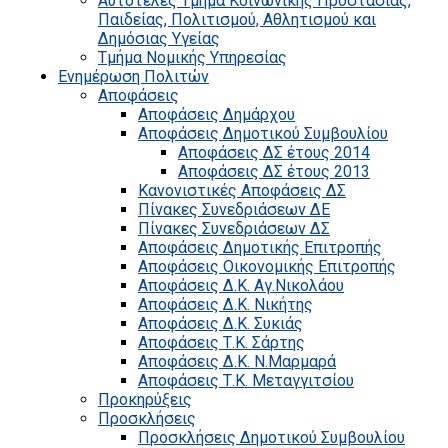
Αυτοτελές Τμήμα Κοινωνικής Προστασίας,
Παιδείας, Πολιτισμού, Αθλητισμού και
Δημόσιας Υγείας
Τμήμα Νομικής Υπηρεσίας
Ενημέρωση Πολιτών
Αποφάσεις
Αποφάσεις Δημάρχου
Αποφάσεις Δημοτικού Συμβουλίου
Αποφάσεις ΔΣ έτους 2014
Αποφάσεις ΔΣ έτους 2013
Κανονιστικές Αποφάσεις ΔΣ
Πίνακες Συνεδριάσεων ΔΕ
Πίνακες Συνεδριάσεων ΔΣ
Αποφάσεις Δημοτικής Επιτροπής
Αποφάσεις Οικονομικής Επιτροπής
Αποφάσεις Δ.Κ. Αγ.Νικολάου
Αποφάσεις Δ.Κ. Νικήτης
Αποφάσεις Δ.Κ. Συκιάς
Αποφάσεις Τ.Κ. Σάρτης
Αποφάσεις Δ.Κ. Ν.Μαρμαρά
Αποφάσεις Τ.Κ. Μεταγγιτσίου
Προκηρύξεις
Προσκλήσεις
Προσκλήσεις Δημοτικού Συμβουλίου