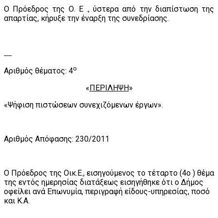
Ο Πρόεδρος της Ο. Ε ., ύστερα από την διαπίστωση της
απαρτίας, κήρυξε την έναρξη της συνεδρίασης.
ο
Αριθμός θέματος: 4
«
ΠΕΡΙΛΗΨΗ
»
«Ψήφιση πιστώσεων συνεχιζόμενων έργων».
Αριθμός Απόφασης: 230/2011
Ο Πρόεδρος της Οικ.Ε., εισηγούμενος το τέταρτο (4ο ) θέμα
της εντός ημερησίας διατάξεως εισηγήθηκε ότι
ο Δήμος
οφείλει ανά Επωνυμία, περιγραφή είδους-υπηρεσίας, ποσό
και Κ.Α.