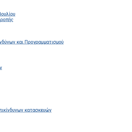
βουλίου
τροπής
ινδύνων και Προγραμματισμού
ν
επικίνδυνων κατασκευών