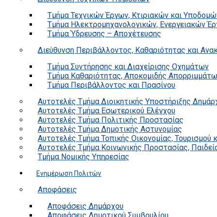
Τμήμα Τεχνικών Έργων, Κτιριακών και Υποδομώ
Τμήμα Ηλεκτρομηχανολογικών, Ενεργειακών Έρ
Τμήμα Ύδρευσης – Αποχέτευσης
Διεύθυνση Περιβάλλοντος, Καθαριότητας και Αν
Τμήμα Συντήρησης και Διαχείρισης Οχημάτων
Τμήμα Καθαριότητας, Αποκομιδής Απορριμμάτ
Τμήμα Περιβάλλοντος και Πρασίνου
Αυτοτελές Τμήμα Διοικητικής Υποστήριξης Δημάρ
Αυτοτελές Τμήμα Εσωτερικού Ελέγχου
Αυτοτελές Τμήμα Πολιτικής Προστασίας
Αυτοτελές Τμήμα Δημοτικής Αστυνομίας
Αυτοτελές Τμήμα Τοπικής Οικονομίας, Τουρισμού 
Αυτοτελές Τμήμα Κοινωνικής Προστασίας, Παιδεία
Τμήμα Νομικής Υπηρεσίας
Ενημέρωση Πολιτών
Αποφάσεις
Αποφάσεις Δημάρχου
Αποφάσεις Δημοτικού Συμβουλίου