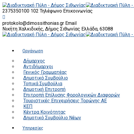
2375350100 102
Τηλέφωνο Επικοινωνίας
protokolo@dimossithonias.gr
Email
Νικήτη Χαλκιδικής, Δήμος Σιθωνίας
Ελλάδα, 63088
Οργάνωση
Δήμαρχος
Αντιδήμαρχοι
Γενικός Γραμματέας
Δημοτικό Συμβούλιο
Τοπικά Συμβούλια
Δημοτική Επιτροπή
Επιτροπή Επίλυσης Φορολογικών Διαφορών
Τουριστικές Επιχειρήσεις Τορώνης ΑΕ
ΚΕΠ
Κέντρα Κοινότητας
Δημοτικό Συμβούλιο Νέων
Υπηρεσίες