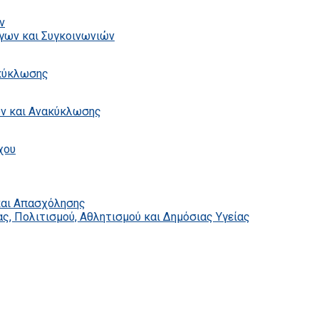
ν
γων και Συγκοινωνιών
ακύκλωσης
ων και Ανακύκλωσης
χου
και Απασχόλησης
ς, Πολιτισμού, Αθλητισμού και Δημόσιας Υγείας