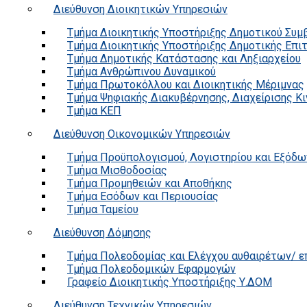
Διεύθυνση Διοικητικών Υπηρεσιών
Τμήμα Διοικητικής Υποστήριξης Δημοτικού Συμ
Τμήμα Διοικητικής Υποστήριξης Δημοτικής Επι
Τμήμα Δημοτικής Κατάστασης και Ληξιαρχείου
Τμήμα Ανθρώπινου Δυναμικού
Τμήμα Πρωτοκόλλου και Διοικητικής Μέριμνας
Τμήμα Ψηφιακής Διακυβέρνησης, Διαχείρισης Κ
Τμήμα ΚΕΠ
Διεύθυνση Οικονομικών Υπηρεσιών
Τμήμα Προϋπολογισμού, Λογιστηρίου και Εξόδω
Τμήμα Μισθοδοσίας
Τμήμα Προμηθειών και Αποθήκης
Τμήμα Εσόδων και Περιουσίας
Τμήμα Ταμείου
Διεύθυνση Δόμησης
Τμήμα Πολεοδομίας και Ελέγχου αυθαιρέτων/ 
Τμήμα Πολεοδομικών Εφαρμογών
Γραφείο Διοικητικής Υποστήριξης Υ.ΔΟΜ
Διεύθυνση Τεχνικών Υπηρεσιών