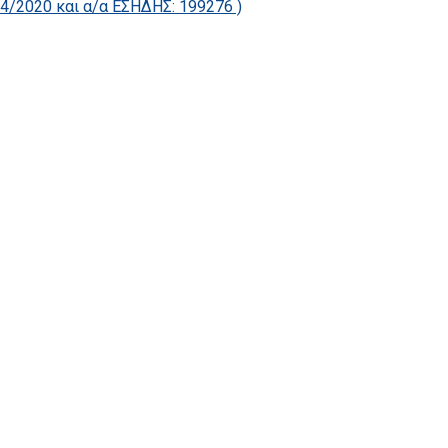
2020 και α/α ΕΣΗΔΗΣ: 199276 )