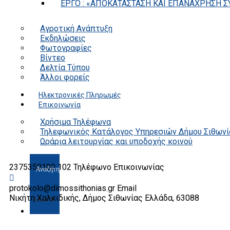
ΕΡΓΟ : «ΑΠΟΚΑΤΑΣΤΑΣΗ ΚΑΙ ΕΠΑΝΑΧΡΗΣΗ ΣΥ
Αγροτική Ανάπτυξη
Εκδηλώσεις
Φωτογραφίες
Βίντεο
Δελτία Τύπου
Άλλοι φορείς
Ηλεκτρονικές Πληρωμές
Επικοινωνία
Χρήσιμα Τηλέφωνα
Τηλεφωνικός Κατάλογος Υπηρεσιών Δήμου Σιθωνί
Ωράρια λειτουργίας και υποδοχής κοινού
2375350100 102
Τηλέφωνο Επικοινωνίας
protokolo@dimossithonias.gr
Email
Νικήτη Χαλκιδικής, Δήμος Σιθωνίας
Ελλάδα, 63088
Search