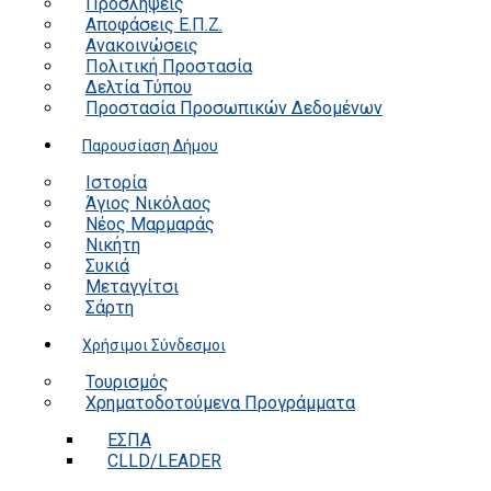
Προσλήψεις
Αποφάσεις Ε.Π.Ζ.
Ανακοινώσεις
Πολιτική Προστασία
Δελτία Τύπου
Προστασία Προσωπικών Δεδομένων
Παρουσίαση Δήμου
Ιστορία
Άγιος Νικόλαος
Νέος Μαρμαράς
Νικήτη
Συκιά
Μεταγγίτσι
Σάρτη
Χρήσιμοι Σύνδεσμοι
Τουρισμός
Χρηματοδοτούμενα Προγράμματα
ΕΣΠΑ
CLLD/LEADER