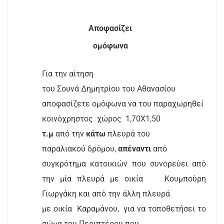
Αποφασίζει
ομόφωνα
Για την αίτηση
του Σουνά Δημητρίου του Αθανασίου
αποφασίζετε ομόφωνα να του παραχωρηθεί
κοινόχρηστος
χώρος
1,70Χ1,50
τ.μ
από την
κάτω
πλευρά του
παραλιακού δρόμου,
απέναντι
από
συγκρότημα κατοικιών που συνορεύει από
την μία πλευρά με οικία
Κουμπούρη
Γιωργάκη και από την άλλη πλευρά
με οικία
Καραμάνου,
για να τοποθετήσει το
σώμα του Περιπτέρου που