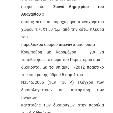
αίτηση του
Σουνά Δημητρίου
του
Αθανασίου
ο
οποίος αιτείται παραχώρηση κοινόχρηστου
χώρου 1,70Χ1,50
τ.μ
από την κάτω πλευρά
του
παραλιακού δρόμου
απέναντι
από
οικία
Κουμπούρη με Καραμάνου
για να
τοποθετήσει το σώμα του Περιπτέρου που
δικαιούται με το υπ΄αριθ 1/2012 πρακτικό
της επιτροπής άθρου 5 παρ 4 του
Ν3345/2005 (ΦΕΚ 138 Α) ελέγχου των
δικαιολογητικών και κατάρτιση των
πινάκων
κατάταξης των δικαιούχων, στην παραλία
της Δ.Κ.Νικήτης.