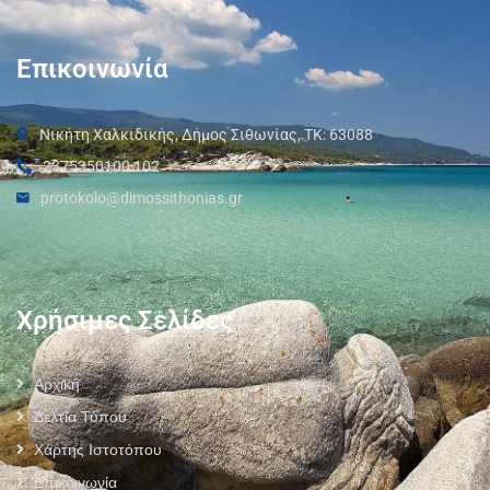
Επικοινωνία
Νικήτη Χαλκιδικής, Δήμος Σιθωνίας, ΤΚ: 63088
2375350100 102
protokolo@dimossithonias.gr
Χρήσιμες Σελίδες
Αρχική
Δελτία Τύπου
Χάρτης Ιστοτόπου
Επικοινωνία