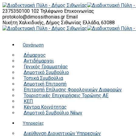
2375350100 102
Τηλέφωνο Επικοινωνίας
protokolo@dimossithonias.gr
Email
Νικήτη Χαλκιδικής, Δήμος Σιθωνίας
Ελλάδα, 63088
Οργάνωση
Δήμαρχος
Αντιδήμαρχοι
Γενικός Γραμματέας
Δημοτικό Συμβούλιο
Τοπικά Συμβούλια
Δημοτική Επιτροπή
Επιτροπή Επίλυσης Φορολογικών Διαφορών
Τουριστικές Επιχειρήσεις Τορώνης ΑΕ
ΚΕΠ
Κέντρα Κοινότητας
Δημοτικό Συμβούλιο Νέων
Υπηρεσίες
Διεύθυνση Διοικητικών Υπηρεσιών