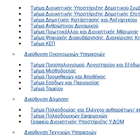
Τμήμα Διοικητικής Υποστήριξης Δημοτικού Συμ
Τμήμα Διοικητικής Υποστήριξης Δημοτικής Επι
Τμήμα Δημοτικής Κατάστασης και Ληξιαρχείου
Τμήμα Ανθρώπινου Δυναμικού
Τμήμα Πρωτοκόλλου και Διοικητικής Μέριμνας
Τμήμα Ψηφιακής Διακυβέρνησης, Διαχείρισης Κ
Τμήμα ΚΕΠ
Διεύθυνση Οικονομικών Υπηρεσιών
Τμήμα Προϋπολογισμού, Λογιστηρίου και Εξόδω
Τμήμα Μισθοδοσίας
Τμήμα Προμηθειών και Αποθήκης
Τμήμα Εσόδων και Περιουσίας
Τμήμα Ταμείου
Διεύθυνση Δόμησης
Τμήμα Πολεοδομίας και Ελέγχου αυθαιρέτων/ 
Τμήμα Πολεοδομικών Εφαρμογών
Γραφείο Διοικητικής Υποστήριξης Υ.ΔΟΜ
Διεύθυνση Τεχνικών Υπηρεσιών