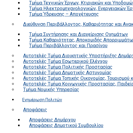
Τμήμα Τεχνικών Έργων, Κτιριακών και Υποδομώ
Τμήμα Ηλεκτρομηχανολογικών, Ενεργειακών Έρ
Τμήμα Ύδρευσης – Αποχέτευσης
Διεύθυνση Περιβάλλοντος, Καθαριότητας και Αν
Τμήμα Συντήρησης και Διαχείρισης Οχημάτων
Τμήμα Καθαριότητας, Αποκομιδής Απορριμμάτ
Τμήμα Περιβάλλοντος και Πρασίνου
Αυτοτελές Τμήμα Διοικητικής Υποστήριξης Δημάρ
Αυτοτελές Τμήμα Εσωτερικού Ελέγχου
Αυτοτελές Τμήμα Πολιτικής Προστασίας
Αυτοτελές Τμήμα Δημοτικής Αστυνομίας
Αυτοτελές Τμήμα Τοπικής Οικονομίας, Τουρισμού 
Αυτοτελές Τμήμα Κοινωνικής Προστασίας, Παιδεία
Τμήμα Νομικής Υπηρεσίας
Ενημέρωση Πολιτών
Αποφάσεις
Αποφάσεις Δημάρχου
Αποφάσεις Δημοτικού Συμβουλίου