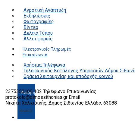
Αγροτική Ανάπτυξη
Εκδηλώσεις
Φωτογραφίες
Βίντεο
Δελτία Τύπου
Άλλοι φορείς
Ηλεκτρονικές Πληρωμές
Επικοινωνία
Χρήσιμα Τηλέφωνα
Τηλεφωνικός Κατάλογος Υπηρεσιών Δήμου Σιθωνί
Ωράρια λειτουργίας και υποδοχής κοινού
2375350100 102
Τηλέφωνο Επικοινωνίας
protokolo@dimossithonias.gr
Email
Νικήτη Χαλκιδικής, Δήμος Σιθωνίας
Ελλάδα, 63088
Search