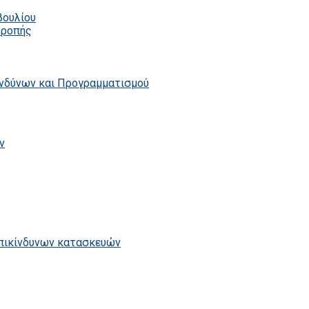
βουλίου
τροπής
ινδύνων και Προγραμματισμού
ν
επικίνδυνων κατασκευών