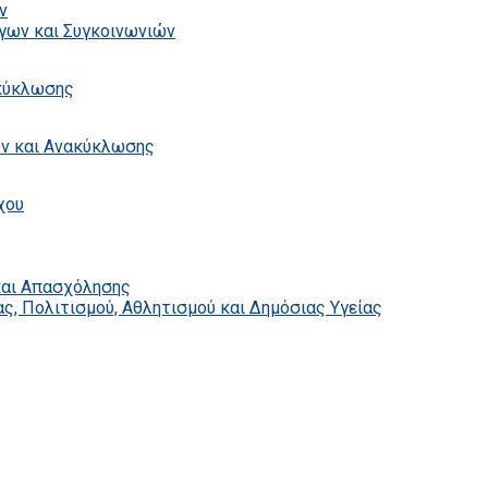
ν
γων και Συγκοινωνιών
ακύκλωσης
ων και Ανακύκλωσης
χου
και Απασχόλησης
ς, Πολιτισμού, Αθλητισμού και Δημόσιας Υγείας