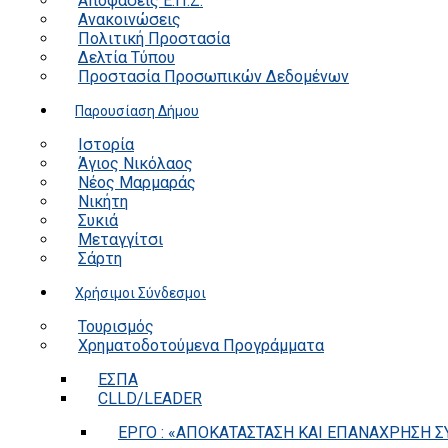
Αποφάσεις Ε.Π.Ζ.
Ανακοινώσεις
Πολιτική Προστασία
Δελτία Τύπου
Προστασία Προσωπικών Δεδομένων
Παρουσίαση Δήμου
Ιστορία
Άγιος Νικόλαος
Νέος Μαρμαράς
Νικήτη
Συκιά
Μεταγγίτσι
Σάρτη
Χρήσιμοι Σύνδεσμοι
Τουρισμός
Χρηματοδοτούμενα Προγράμματα
ΕΣΠΑ
CLLD/LEADER
ΕΡΓΟ : «ΑΠΟΚΑΤΑΣΤΑΣΗ ΚΑΙ ΕΠΑΝΑΧΡΗΣΗ ΣΥ