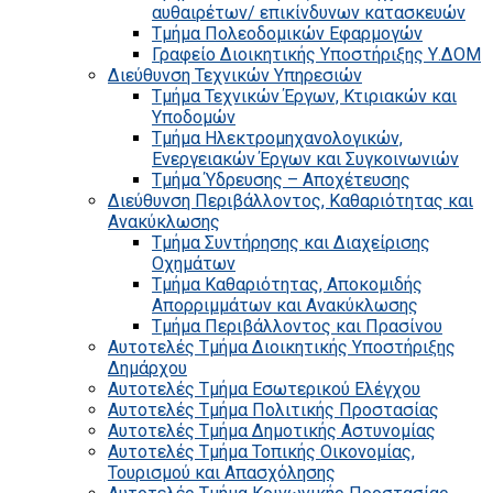
αυθαιρέτων/ επικίνδυνων κατασκευών
Τμήμα Πολεοδομικών Εφαρμογών
Γραφείο Διοικητικής Υποστήριξης Υ.ΔΟΜ
Διεύθυνση Τεχνικών Υπηρεσιών
Τμήμα Τεχνικών Έργων, Κτιριακών και
Υποδομών
Τμήμα Ηλεκτρομηχανολογικών,
Ενεργειακών Έργων και Συγκοινωνιών
Τμήμα Ύδρευσης – Αποχέτευσης
Διεύθυνση Περιβάλλοντος, Καθαριότητας και
Ανακύκλωσης
Τμήμα Συντήρησης και Διαχείρισης
Οχημάτων
Τμήμα Καθαριότητας, Αποκομιδής
Απορριμμάτων και Ανακύκλωσης
Τμήμα Περιβάλλοντος και Πρασίνου
Αυτοτελές Τμήμα Διοικητικής Υποστήριξης
Δημάρχου
Αυτοτελές Τμήμα Εσωτερικού Ελέγχου
Αυτοτελές Τμήμα Πολιτικής Προστασίας
Αυτοτελές Τμήμα Δημοτικής Αστυνομίας
Αυτοτελές Τμήμα Τοπικής Οικονομίας,
Τουρισμού και Απασχόλησης