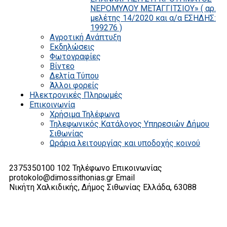
ΝΕΡΟΜΥΛΟΥ ΜΕΤΑΓΓΙΤΣΙΟΥ» ( αρ.
μελέτης 14/2020 και α/α ΕΣΗΔΗΣ:
199276 )
Αγροτική Ανάπτυξη
Εκδηλώσεις
Φωτογραφίες
Βίντεο
Δελτία Τύπου
Άλλοι φορείς
Ηλεκτρονικές Πληρωμές
Επικοινωνία
Χρήσιμα Τηλέφωνα
Τηλεφωνικός Κατάλογος Υπηρεσιών Δήμου
Σιθωνίας
Ωράρια λειτουργίας και υποδοχής κοινού
2375350100 102
Τηλέφωνο Επικοινωνίας
protokolo@dimossithonias.gr
Email
Νικήτη Χαλκιδικής, Δήμος Σιθωνίας
Ελλάδα, 63088