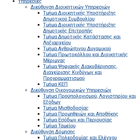
Υπηρεσίες
Διεύθυνση Διοικητικών Υπηρεσιών
Τμήμα Διοικητικής Υποστήριξης
Δημοτικού Συμβουλίου
Τμήμα Διοικητικής Υποστήριξης
Δημοτικής Επιτροπής
Τμήμα Δημοτικής Κατάστασης και
Ληξιαρχείου
Τμήμα Ανθρώπινου Δυναμικού
Τμήμα Πρωτοκόλλου και Διοικητικής
Μέριμνας
Τμήμα Ψηφιακής Διακυβέρνησης,
Διαχείρισης Κινδύνων και
Προγραμματισμού
Τμήμα ΚΕΠ
Διεύθυνση Οικονομικών Υπηρεσιών
Τμήμα Προϋπολογισμού, Λογιστηρίου και
Εξόδων
Τμήμα Μισθοδοσίας
Τμήμα Προμηθειών και Αποθήκης
Τμήμα Εσόδων και Περιουσίας
Τμήμα Ταμείου
Διεύθυνση Δόμησης
Τμήμα Πολεοδομίας και Ελέγχου