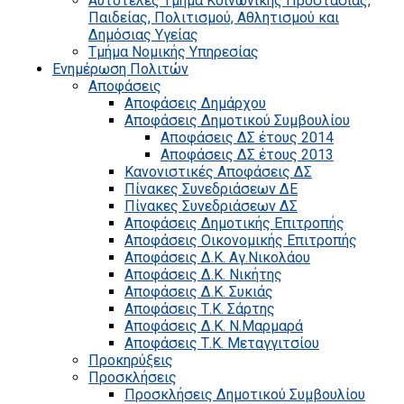
Αυτοτελές Τμήμα Κοινωνικής Προστασίας,
Παιδείας, Πολιτισμού, Αθλητισμού και
Δημόσιας Υγείας
Τμήμα Νομικής Υπηρεσίας
Ενημέρωση Πολιτών
Αποφάσεις
Αποφάσεις Δημάρχου
Αποφάσεις Δημοτικού Συμβουλίου
Αποφάσεις ΔΣ έτους 2014
Αποφάσεις ΔΣ έτους 2013
Κανονιστικές Αποφάσεις ΔΣ
Πίνακες Συνεδριάσεων ΔΕ
Πίνακες Συνεδριάσεων ΔΣ
Αποφάσεις Δημοτικής Επιτροπής
Αποφάσεις Οικονομικής Επιτροπής
Αποφάσεις Δ.Κ. Αγ.Νικολάου
Αποφάσεις Δ.Κ. Νικήτης
Αποφάσεις Δ.Κ. Συκιάς
Αποφάσεις Τ.Κ. Σάρτης
Αποφάσεις Δ.Κ. Ν.Μαρμαρά
Αποφάσεις Τ.Κ. Μεταγγιτσίου
Προκηρύξεις
Προσκλήσεις
Προσκλήσεις Δημοτικού Συμβουλίου