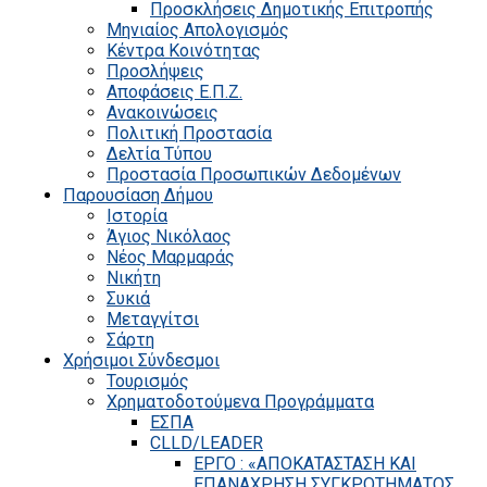
Προσκλήσεις Δημοτικής Επιτροπής
Μηνιαίος Απολογισμός
Κέντρα Κοινότητας
Προσλήψεις
Αποφάσεις Ε.Π.Ζ.
Ανακοινώσεις
Πολιτική Προστασία
Δελτία Τύπου
Προστασία Προσωπικών Δεδομένων
Παρουσίαση Δήμου
Ιστορία
Άγιος Νικόλαος
Νέος Μαρμαράς
Νικήτη
Συκιά
Μεταγγίτσι
Σάρτη
Χρήσιμοι Σύνδεσμοι
Τουρισμός
Χρηματοδοτούμενα Προγράμματα
ΕΣΠΑ
CLLD/LEADER
ΕΡΓΟ : «ΑΠΟΚΑΤΑΣΤΑΣΗ ΚΑΙ
ΕΠΑΝΑΧΡΗΣΗ ΣΥΓΚΡΟΤΗΜΑΤΟΣ