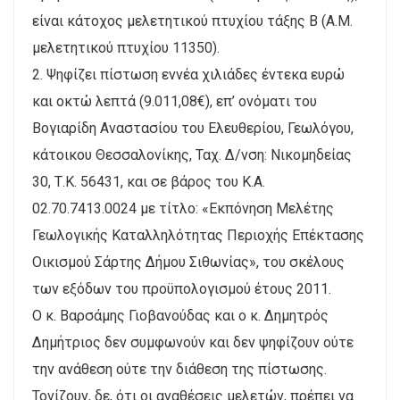
είναι κάτοχος μελετητικού πτυχίου τάξης Β (Α.Μ.
μελετητικού πτυχίου 11350).
2. Ψηφίζει πίστωση εννέα χιλιάδες έντεκα ευρώ
και οκτώ λεπτά (9.011,08€), επ’ ονόματι του
Βογιαρίδη Αναστασίου του Ελευθερίου, Γεωλόγου,
κάτοικου Θεσσαλονίκης, Ταχ. Δ/νση: Νικομηδείας
30, Τ.Κ. 56431, και σε βάρος του Κ.Α.
02.70.7413.0024 με τίτλο: «Εκπόνηση Μελέτης
Γεωλογικής Καταλληλότητας Περιοχής Επέκτασης
Οικισμού Σάρτης Δήμου Σιθωνίας», του σκέλους
των εξόδων του προϋπολογισμού έτους 2011.
Ο κ. Βαρσάμης Γιοβανούδας και ο κ. Δημητρός
Δημήτριος δεν συμφωνούν και δεν ψηφίζουν ούτε
την ανάθεση ούτε την διάθεση της πίστωσης.
Τονίζουν, δε, ότι οι αναθέσεις μελετών, πρέπει να