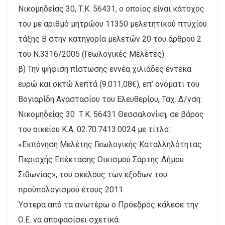
Νικομηδείας 30, Τ.Κ. 56431, ο οποίος είναι κάτοχος
του με αριθμό μητρώου 11350 μελετητικού πτυχίου
τάξης Β στην κατηγορία μελετών 20 του άρθρου 2
του Ν.3316/2005 (Γεωλογικές Μελέτες).
β) Την ψήφιση πίστωσης εννέα χιλιάδες έντεκα
ευρώ και οκτώ λεπτά (9.011,08€), επ’ ονόματι του
Βογιαρίδη Αναστασίου του Ελευθερίου, Ταχ. Δ/νση:
Νικομηδείας 30 Τ.Κ. 56431 Θεσσαλονίκη, σε βάρος
του οικείου Κ.Α. 02.70.7413.0024 με τίτλο:
«Εκπόνηση Μελέτης Γεωλογικής Καταλληλότητας
Περιοχής Επέκτασης Οικισμού Σάρτης Δήμου
Σιθωνίας», του σκέλους των εξόδων του
προϋπολογισμού έτους 2011.
Ύστερα από τα ανωτέρω ο Πρόεδρος κάλεσε την
Ο.Ε. να αποφασίσει σχετικά.