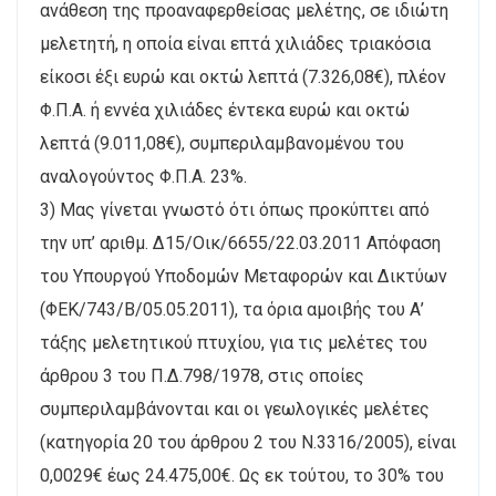
ανάθεση της προαναφερθείσας μελέτης, σε ιδιώτη
μελετητή, η οποία είναι επτά χιλιάδες τριακόσια
είκοσι έξι ευρώ και οκτώ λεπτά (7.326,08€), πλέον
Φ.Π.Α. ή εννέα χιλιάδες έντεκα ευρώ και οκτώ
λεπτά (9.011,08€), συμπεριλαμβανομένου του
αναλογούντος Φ.Π.Α. 23%.
3) Μας γίνεται γνωστό ότι όπως προκύπτει από
την υπ’ αριθμ. Δ15/Οικ/6655/22.03.2011 Απόφαση
του Υπουργού Υποδομών Μεταφορών και Δικτύων
(ΦΕΚ/743/Β/05.05.2011), τα όρια αμοιβής του Α’
τάξης μελετητικού πτυχίου, για τις μελέτες του
άρθρου 3 του Π.Δ.798/1978, στις οποίες
συμπεριλαμβάνονται και οι γεωλογικές μελέτες
(κατηγορία 20 του άρθρου 2 του Ν.3316/2005), είναι
0,0029€ έως 24.475,00€. Ως εκ τούτου, το 30% του