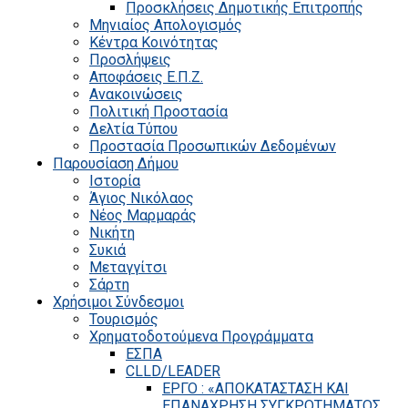
Προσκλήσεις Δημοτικής Επιτροπής
Μηνιαίος Απολογισμός
Κέντρα Κοινότητας
Προσλήψεις
Αποφάσεις Ε.Π.Ζ.
Ανακοινώσεις
Πολιτική Προστασία
Δελτία Τύπου
Προστασία Προσωπικών Δεδομένων
Παρουσίαση Δήμου
Ιστορία
Άγιος Νικόλαος
Νέος Μαρμαράς
Νικήτη
Συκιά
Μεταγγίτσι
Σάρτη
Χρήσιμοι Σύνδεσμοι
Τουρισμός
Χρηματοδοτούμενα Προγράμματα
ΕΣΠΑ
CLLD/LEADER
ΕΡΓΟ : «ΑΠΟΚΑΤΑΣΤΑΣΗ ΚΑΙ
ΕΠΑΝΑΧΡΗΣΗ ΣΥΓΚΡΟΤΗΜΑΤΟΣ