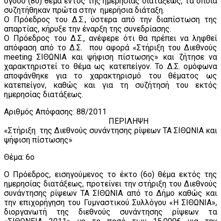
όγδοο (8ο) θέμα εντός της ημερησίας διατάξεως, τα οποία
συζητήθηκαν πρώτα στην ημερήσια διάταξη.
Ο Πρόεδρος του Δ.Σ., ύστερα από την διαπίστωση της
απαρτίας, κήρυξε την έναρξη της συνεδρίασης.
Ο Πρόεδρος του Δ.Σ., ανέφερε ότι θα πρέπει να ληφθεί
απόφαση από το Δ.Σ. που αφορά «Στήριξη του Διεθνούς
meeting ΣΙΘΩΝΙΑ και ψήφιση πίστωσης» και ζήτησε να
χαρακτηριστεί το θέμα ως κατεπείγον. Το Δ.Σ. ομόφωνα
αποφάνθηκε για το χαρακτηρισμό του θέματος ως
κατεπείγον, καθώς και για τη συζήτησή του εκτός
ημερησίας διατάξεως.
Αριθμός Απόφασης: 88/2011
ΠΕΡΙΛΗΨΗ
«Στήριξη της Διεθνούς συνάντησης ρίψεων ΤΑ ΣΙΘΩΝΙΑ και
ψήφιση πίστωσης»
Θέμα: 6ο
Ο Πρόεδρος, εισηγούμενος το έκτο (6o) θέμα εκτός της
ημερησίας διατάξεως, προτείνει την στήριξη του Διεθνούς
συνάντησης ρίψεων ΤΑ ΣΙΘΩΝΙΑ από το Δήμο καθώς και
την επιχορήγηση του Γυμναστικού Συλλόγου «Η ΣΙΘΩΝΙΑ»,
διοργανωτή της διεθνούς συνάντησης ρίψεων τα