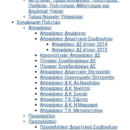
Αυτοτελές Τμήμα Κοινωνικής Προστασίας,
Παιδείας, Πολιτισμού, Αθλητισμού και
Δημόσιας Υγείας
Τμήμα Νομικής Υπηρεσίας
Ενημέρωση Πολιτών
Αποφάσεις
Αποφάσεις Δημάρχου
Αποφάσεις Δημοτικού Συμβουλίου
Αποφάσεις ΔΣ έτους 2014
Αποφάσεις ΔΣ έτους 2013
Κανονιστικές Αποφάσεις ΔΣ
Πίνακες Συνεδριάσεων ΔΕ
Πίνακες Συνεδριάσεων ΔΣ
Αποφάσεις Δημοτικής Επιτροπής
Αποφάσεις Οικονομικής Επιτροπής
Αποφάσεις Δ.Κ. Αγ.Νικολάου
Αποφάσεις Δ.Κ. Νικήτης
Αποφάσεις Δ.Κ. Συκιάς
Αποφάσεις Τ.Κ. Σάρτης
Αποφάσεις Δ.Κ. Ν.Μαρμαρά
Αποφάσεις Τ.Κ. Μεταγγιτσίου
Προκηρύξεις
Προσκλήσεις
Προσκλήσεις Δημοτικού Συμβουλίου