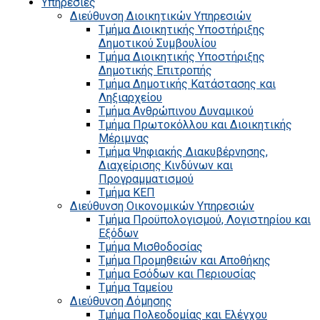
Υπηρεσίες
Διεύθυνση Διοικητικών Υπηρεσιών
Τμήμα Διοικητικής Υποστήριξης
Δημοτικού Συμβουλίου
Τμήμα Διοικητικής Υποστήριξης
Δημοτικής Επιτροπής
Τμήμα Δημοτικής Κατάστασης και
Ληξιαρχείου
Τμήμα Ανθρώπινου Δυναμικού
Τμήμα Πρωτοκόλλου και Διοικητικής
Μέριμνας
Τμήμα Ψηφιακής Διακυβέρνησης,
Διαχείρισης Κινδύνων και
Προγραμματισμού
Τμήμα ΚΕΠ
Διεύθυνση Οικονομικών Υπηρεσιών
Τμήμα Προϋπολογισμού, Λογιστηρίου και
Εξόδων
Τμήμα Μισθοδοσίας
Τμήμα Προμηθειών και Αποθήκης
Τμήμα Εσόδων και Περιουσίας
Τμήμα Ταμείου
Διεύθυνση Δόμησης
Τμήμα Πολεοδομίας και Ελέγχου