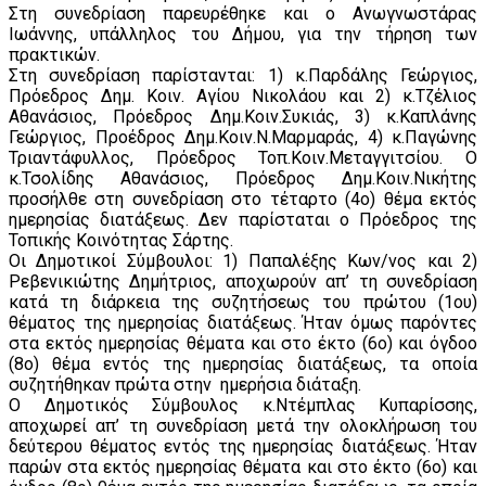
Στη συνεδρίαση παρευρέθηκε και ο Ανωγνωστάρας
Ιωάννης, υπάλληλος του Δήμου, για την τήρηση των
πρακτικών.
Στη συνεδρίαση παρίστανται: 1) κ.Παρδάλης Γεώργιος,
Πρόεδρος Δημ. Κοιν. Αγίου Νικολάου και 2) κ.Τζέλιος
Αθανάσιος, Πρόεδρος Δημ.Κοιν.Συκιάς, 3) κ.Καπλάνης
Γεώργιος, Προέδρος Δημ.Κοιν.Ν.Μαρμαράς, 4) κ.Παγώνης
Τριαντάφυλλος, Πρόεδρος Τοπ.Κοιν.Μεταγγιτσίου. Ο
κ.Τσολίδης Αθανάσιος, Πρόεδρος Δημ.Κοιν.Νικήτης
προσήλθε στη συνεδρίαση στο τέταρτο (4ο) θέμα εκτός
ημερησίας διατάξεως. Δεν παρίσταται ο Πρόεδρος της
Τοπικής Κοινότητας Σάρτης.
Οι Δημοτικοί Σύμβουλοι: 1) Παπαλέξης Κων/νος και 2)
Ρεβενικιώτης Δημήτριος, αποχωρούν απ’ τη συνεδρίαση
κατά τη διάρκεια της συζητήσεως του πρώτου (1ου)
θέματος της ημερησίας διατάξεως. Ήταν όμως παρόντες
στα εκτός ημερησίας θέματα και στο έκτο (6ο) και όγδοο
(8ο) θέμα εντός της ημερησίας διατάξεως, τα οποία
συζητήθηκαν πρώτα στην ημερήσια διάταξη.
Ο Δημοτικός Σύμβουλος κ.Ντέμπλας Κυπαρίσσης,
αποχωρεί απ’ τη συνεδρίαση μετά την ολοκλήρωση του
δεύτερου θέματος εντός της ημερησίας διατάξεως. Ήταν
παρών στα εκτός ημερησίας θέματα και στο έκτο (6ο) και