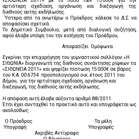
«ΣΙΘΩΝΕΙΑ 2011» με το ποσό των 15.000€ για την
αρτιότερη σχεδίαση, οργάνωση και διεξαγωγή της
διεθνούς αυτής εκδήλωσης.
Ύστερα από τα ανωτέρω ο Πρόεδρος κάλεσε το Δ.Σ. να
αποφασίσει σχετικά.
Το Δημοτικό Συμβούλιο, μετά από διαλογική συζήτηση,
αφού έλαβε υπόψη του την εισήγηση του Προέδρου,
Αποφασίζει Ομόφωνα
Εγκρίνει την επιχορήγηση του γυμναστικού συλλόγου «Η
ΣΙΘΩΝΙΑ» διοργανωτή της διεθνούς συνάντησης ρίψεων τα
«ΣΙΘΩΝΕΙΑ 2011» και ψηφίζει πίστωση 15.000€ σε βάρος
του Κ.Α. 00.6734 προϋπολογισμού οικ. έτους 2011 του
Δήμου, για την αρτιότερη σχεδίαση, οργάνωση και
διεξαγωγή, της διεθνούς αυτής εκδήλωσης.
Η απόφαση αυτή έλαβε αύξοντα αριθμό 88/2011.
Έτσι έχει συνταχθεί το πρακτικό αυτό και υπογράφεται ως
ακολούθως.
Ο Πρόεδρος Τα μέλη
Υπογραφή Υπογραφές
Ακριβές Αντίγραφο
Ο Δήμαρχος