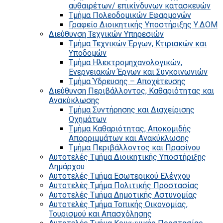
αυθαιρέτων/ επικίνδυνων κατασκευών
Τμήμα Πολεοδομικών Εφαρμογών
Γραφείο Διοικητικής Υποστήριξης Υ.ΔΟΜ
Διεύθυνση Τεχνικών Υπηρεσιών
Τμήμα Τεχνικών Έργων, Κτιριακών και
Υποδομών
Τμήμα Ηλεκτρομηχανολογικών,
Ενεργειακών Έργων και Συγκοινωνιών
Τμήμα Ύδρευσης – Αποχέτευσης
Διεύθυνση Περιβάλλοντος, Καθαριότητας και
Ανακύκλωσης
Τμήμα Συντήρησης και Διαχείρισης
Οχημάτων
Τμήμα Καθαριότητας, Αποκομιδής
Απορριμμάτων και Ανακύκλωσης
Τμήμα Περιβάλλοντος και Πρασίνου
Αυτοτελές Τμήμα Διοικητικής Υποστήριξης
Δημάρχου
Αυτοτελές Τμήμα Εσωτερικού Ελέγχου
Αυτοτελές Τμήμα Πολιτικής Προστασίας
Αυτοτελές Τμήμα Δημοτικής Αστυνομίας
Αυτοτελές Τμήμα Τοπικής Οικονομίας,
Τουρισμού και Απασχόλησης