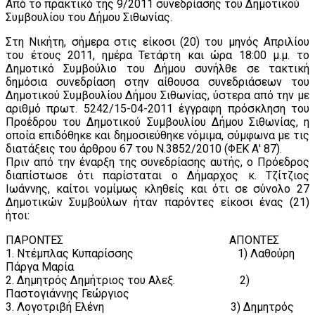
Από το πρακτικό της 9/2011 συνεδρίασης του Δημοτικού
Συμβουλίου του Δήμου Σιθωνίας.
Στη Νικήτη, σήμερα στις είκοσι (20) του μηνός Απριλίου
του έτους 2011, ημέρα Τετάρτη και ώρα 18:00 μ.μ. το
Δημοτικό Συμβούλιο του Δήμου συνήλθε σε τακτική
δημόσια συνεδρίαση στην αίθουσα συνεδριάσεων του
Δημοτικού Συμβουλίου Δήμου Σιθωνίας, ύστερα από την με
αριθμό πρωτ. 5242/15-04-2011 έγγραφη πρόσκληση του
Προέδρου του Δημοτικού Συμβουλίου Δήμου Σιθωνίας, η
οποία επιδόθηκε και δημοσιεύθηκε νόμιμα, σύμφωνα με τις
διατάξεις του άρθρου 67 του Ν.3852/2010 (ΦΕΚ Α' 87).
Πριν από την έναρξη της συνεδρίασης αυτής, ο Πρόεδρος
διαπίστωσε ότι παρίσταται ο Δήμαρχος κ. Τζίτζιος
Ιωάννης, καίτοι νομίμως κληθείς και ότι σε σύνολο 27
Δημοτικών Συμβούλων ήταν παρόντες είκοσι ένας (21)
ήτοι:
ΠΑΡΟΝΤΕΣ ΑΠΟΝΤΕΣ
1. Ντέμπλας Κυπαρίσσης 1) Λαθούρη
Πάργα Μαρία
2. Δημητρός Δημήτριος του Αλεξ. 2)
Παστογιάννης Γεώργιος
3. Λογοτριβή Ελένη 3) Δημητρός