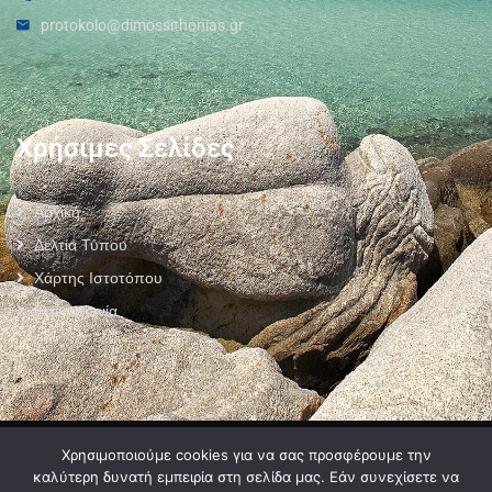
protokolo@dimossithonias.gr
Χρήσιμες Σελίδες
Αρχική
Δελτία Τύπου
Χάρτης Ιστοτόπου
Επικοινωνία
Πολιτική Προστασίας Προσωπικών Δεδομένων
–
Πολιτική Cookies
–
Χρησιμοποιούμε cookies για να σας προσφέρουμε την
Όροι Χρήσης
καλύτερη δυνατή εμπειρία στη σελίδα μας. Εάν συνεχίσετε να