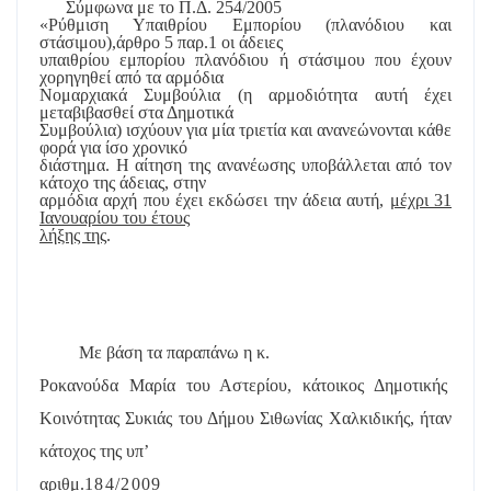
Σύμφωνα με το Π.Δ. 254/2005
«Ρύθμιση Υπαιθρίου Εμπορίου (πλανόδιου και
στάσιμου),άρθρο 5 παρ.1 οι άδειες
υπαιθρίου εμπορίου πλανόδιου ή στάσιμου που έχουν
χορηγηθεί από τα αρμόδια
Νομαρχιακά Συμβούλια (η αρμοδιότητα αυτή έχει
μεταβιβασθεί στα Δημοτικά
Συμβούλια) ισχύουν για μία τριετία και ανανεώνονται κάθε
φορά για ίσο χρονικό
διάστημα. Η αίτηση της ανανέωσης υποβάλλεται από τον
κάτοχο της άδειας, στην
αρμόδια αρχή που έχει εκδώσει την άδεια αυτή,
μέχρι 31
Ιανουαρίου του έτους
λήξης της
.
Με βάση τα παραπάνω η κ.
Ροκανούδα Μαρία του Αστερίου, κάτοικος Δημοτικής
Κοινότητας Συκιάς του Δήμου Σιθωνίας
Χαλκιδικής, ήταν
κάτοχος της υπ’
αριθμ.
184/2009