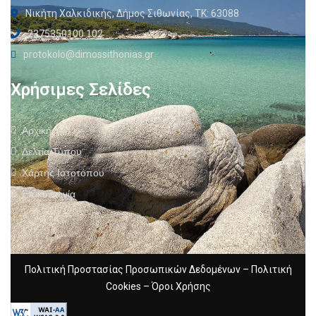
Νικήτη Χαλκιδικής, Δήμος Σιθωνίας, ΤΚ: 63088
2375350100 102
protokolo@dimossithonias.gr
Χρήσιμες Σελίδες
Αρχική
Δελτία Τύπου
Χάρτης Ιστοτόπου
Επικοινωνία
Πολιτική Προστασίας Προσωπικών Δεδομένων
–
Πολιτική
Cookies
–
Όροι Χρήσης