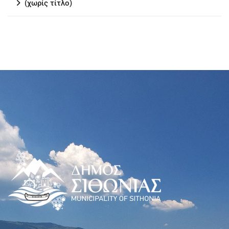
(χωρίς τίτλο)