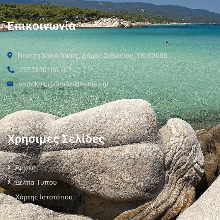
Επικοινωνία
Νικήτη Χαλκιδικής, Δήμος Σιθωνίας, ΤΚ: 63088
2375350100 102
protokolo@dimossithonias.gr
Χρήσιμες Σελίδες
Αρχική
Δελτία Τύπου
Χάρτης Ιστοτόπου
Επικοινωνία